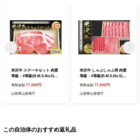
米沢牛 ステーキセット 肉質
米沢牛 しゃぶしゃぶ用 肉質
等級：4等級(B.M.S.No.5)以
等級：4等級(B.M.S.No.5)以
上 F2Y-2512
上 F2Y-2519
77,000円
77,000円
寄附金額
寄附金額
山形県山形県庁
山形県山形県庁
この自治体のおすすめ返礼品