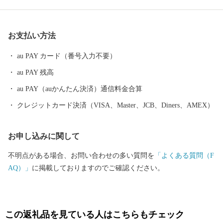
の技術を磨き、研ぎ澄まされてきた多くの素晴らしい工芸品があ
ります。 さらに、豊かな自然に恵まれ、海水浴や果物狩り、スキ
ーなど、四季を通じて山形を感じ、楽しんでいただけるレジャー
お支払い方法
も目白押しです。 そんな山形県への旅を一層豊かなものにするの
が温泉です。山形県は、全ての市町村に温泉が湧出し、山や渓谷
au PAY カード（番号入力不要）
に囲まれた温泉、近代的な大型旅館が立並ぶ温泉、 湯治の温泉、
au PAY 残高
海沿いの温泉など、様々なタイプの温泉を楽しむことができま
す。 ふるさと納税を機に山形へお越しいただき、旬の味覚、歴史
au PAY（auかんたん決済）通信料金合算
や文化、自然をお楽しみください。
クレジットカード決済（VISA、Master、JCB、Diners、AMEX）
お申し込みに関して
不明点がある場合、お問い合わせの多い質問を
「よくある質問（F
AQ）」
に掲載しておりますのでご確認ください。
この返礼品を見ている人はこちらもチェック