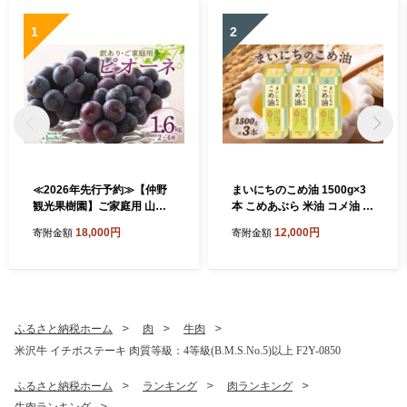
1
2
≪2026年先行予約≫【仲野
まいにちのこめ油 1500g×3
観光果樹園】ご家庭用 山形
本 こめあぶら 米油 コメ油 揚
県産 ピオーネ 1.6kg(2~4房)
げ物 炒め物 サラダ 山形県 食
18,000円
12,000円
寄附金額
寄附金額
種無し ぶどう 2026年8月下
用油 食用オイル 調理油 油 食
旬から順次発送 F2Y-5456
品 山形県 F2Y-1730
ふるさと納税ホーム
肉
牛肉
米沢牛 イチボステーキ 肉質等級：4等級(B.M.S.No.5)以上 F2Y-0850
ふるさと納税ホーム
ランキング
肉ランキング