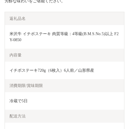
芳醇な味わいをご堪能ください。
返礼品名
米沢牛 イチボステーキ 肉質等級：4等級(B.M.S.No.5)以上 F2
Y-0850
内容量
イチボステーキ720g（6枚入）6人前／山形県産
消費期限/賞味期限
冷蔵で5日
配送方法