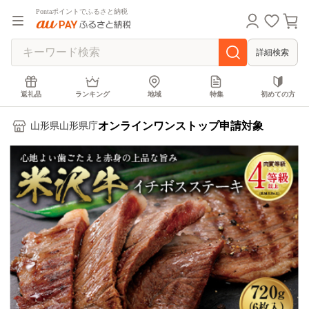
Pontaポイントでふるさと納税
詳細検索
返礼品
ランキング
地域
特集
初めての方
オンラインワンストップ申請対象
山形県山形県庁