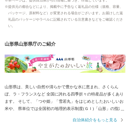
本ページは、提供自治体からの情報に基づき、作成しています。
提供元の都合などにより、掲載中に予告なく返礼品の仕様（規格、容量、
パッケージ、原材料など）が変更される場合がございます。お届けした返
礼品のパッケージやラベルに記載されている注意書きなどをご確認くださ
い。
山形県山形県庁のご紹介
山形県は、美しい自然や清らかで豊かな水に恵まれ、さくらん
ぼ、ラ・フランスなど 全国に誇れる四季折々の特産品が多くあり
ます。 そして、「つや姫」「雪若丸」をはじめとしたおいしいお
米や、 県単位では全国初の地理的表示制度(ＧＩ)「山形」の指定
を受けた日本酒など、「日本一美食・美酒県やまがた」にふさわ
自治体紹介をもっと見る
しい逸品も自慢です。 また、最上川舟運によって伝えられた上方