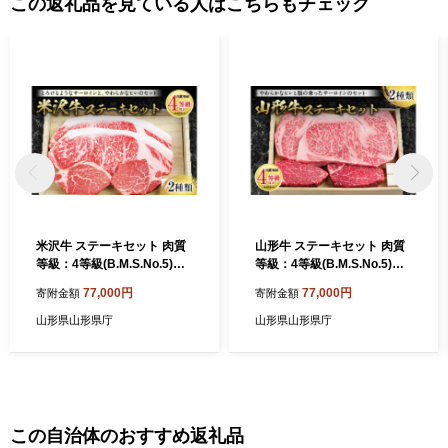
この返礼品を見ている人はこちらもチェック
米沢牛 ステーキセット 肉質
山形牛 ステーキセット 肉質
等級：4等級(B.M.S.No.5)以
等級：4等級(B.M.S.No.5)以
上 F2Y-2512
上 F2Y-2513
77,000円
77,000円
寄附金額
寄附金額
山形県山形県庁
山形県山形県庁
この自治体のおすすめ返礼品