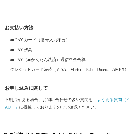
の技術を磨き、研ぎ澄まされてきた多くの素晴らしい工芸品があ
ります。 さらに、豊かな自然に恵まれ、海水浴や果物狩り、スキ
ーなど、四季を通じて山形を感じ、楽しんでいただけるレジャー
お支払い方法
も目白押しです。 そんな山形県への旅を一層豊かなものにするの
が温泉です。山形県は、全ての市町村に温泉が湧出し、山や渓谷
au PAY カード（番号入力不要）
に囲まれた温泉、近代的な大型旅館が立並ぶ温泉、 湯治の温泉、
au PAY 残高
海沿いの温泉など、様々なタイプの温泉を楽しむことができま
す。 ふるさと納税を機に山形へお越しいただき、旬の味覚、歴史
au PAY（auかんたん決済）通信料金合算
や文化、自然をお楽しみください。
クレジットカード決済（VISA、Master、JCB、Diners、AMEX）
お申し込みに関して
不明点がある場合、お問い合わせの多い質問を
「よくある質問（F
AQ）」
に掲載しておりますのでご確認ください。