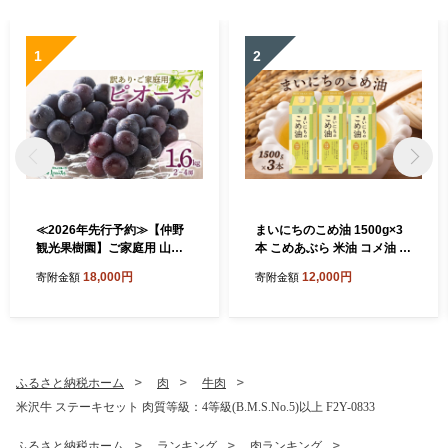
1
2
≪2026年先行予約≫【仲野
まいにちのこめ油 1500g×3
観光果樹園】ご家庭用 山形
本 こめあぶら 米油 コメ油 揚
県産 ピオーネ 1.6kg(2~4房)
げ物 炒め物 サラダ 山形県 食
18,000円
12,000円
寄附金額
寄附金額
種無し ぶどう 2026年8月下
用油 食用オイル 調理油 油 食
旬から順次発送 F2Y-5456
品 山形県 F2Y-1730
ふるさと納税ホーム
肉
牛肉
米沢牛 ステーキセット 肉質等級：4等級(B.M.S.No.5)以上 F2Y-0833
ふるさと納税ホーム
ランキング
肉ランキング