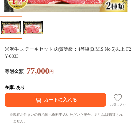
米沢牛 ステーキセット 肉質等級：4等級(B.M.S.No.5)以上 F2
Y-0833
77,000
寄附金額
円
在庫: あり
お気に入り
現在お住まいの自治体へ寄附申込いただいた場合、返礼品は贈答され
ません。