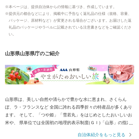
本ページは、提供自治体からの情報に基づき、作成しています。
提供元の都合などにより、掲載中に予告なく返礼品の仕様（規格、容量、
パッケージ、原材料など）が変更される場合がございます。お届けした返
礼品のパッケージやラベルに記載されている注意書きなどをご確認くださ
い。
山形県山形県庁のご紹介
山形県は、美しい自然や清らかで豊かな水に恵まれ、さくらん
ぼ、ラ・フランスなど 全国に誇れる四季折々の特産品が多くあり
ます。 そして、「つや姫」「雪若丸」をはじめとしたおいしいお
米や、 県単位では全国初の地理的表示制度(ＧＩ)「山形」の指定
を受けた日本酒など、「日本一美食・美酒県やまがた」にふさわ
自治体紹介をもっと見る
しい逸品も自慢です。 また、最上川舟運によって伝えられた上方