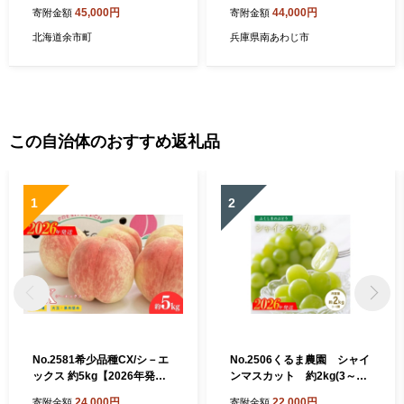
便 2本×全3回＜余市リキュー
前)
45,000円
44,000円
寄附金額
寄附金額
ルファクトリー＞
北海道余市町
兵庫県南あわじ市
この自治体のおすすめ返礼品
1
2
No.2581希少品種CX/シ－エ
No.2506くるま農園 シャイ
ックス 約5kg【2026年発
ンマスカット 約2kg(3～5
送 先行予約】
房)【2026年発送 先行予
24,000円
22,000円
寄附金額
寄附金額