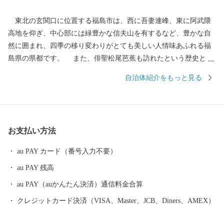
東北の玄関口に位置する福島市は、西に吾妻連峰、東に阿武隈
高地を仰ぎ、中心部には緑豊かな信夫山を有するなど、豊かな自
然に囲まれ、四季の移り変わりがとても美しい人情味あふれる福
島県の県都です。 また、俳聖松尾芭蕉も訪れたという歴史と伝
統に培われた「飯坂温泉」をはじめ、こけしと水芭蕉の里「土湯
自治体紹介をもっと見る
温泉」や奥州三高湯の一つに数えられる温泉郷「高湯温泉」とい
ったそれぞれに特色のある温泉地を有しているほか、初夏のサク
ランボにはじまり、夏のモモ、秋のナシやブドウ、初冬のリンゴ
など、一年中くだものの絶えない「くだものの宝石箱」として全
お支払い方法
国の皆様に親しまれております。
au PAY カード（番号入力不要）
au PAY 残高
au PAY（auかんたん決済）通信料金合算
クレジットカード決済（VISA、Master、JCB、Diners、AMEX）