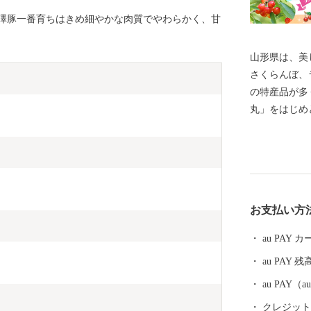
澤豚一番育ちはきめ細やかな肉質でやわらかく、甘
山形県は、美
さくらんぼ、
の特産品が多
丸」をはじめ
初の地理的表
本酒など、「
しい逸品も自
られた上方の
素晴らしい工
お支払い方
恵まれ、海水
て山形を感じ
au PAY
しです。 そ
au PAY 残
のが温泉です
し、山や渓谷
au PAY
並ぶ温泉、 
クレジットカ