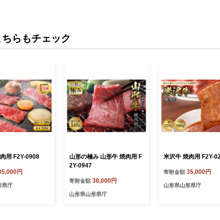
こちらもチェック
用 F2Y-0908
山形の極み 山形牛 焼肉用 F
米沢牛 焼肉用 F2Y-02
2Y-0947
35,000円
35,000円
寄附金額
38,000円
寄附金額
形県庁
山形県山形県庁
山形県山形県庁