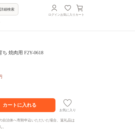
詳細検索
ログイン
お気に入り
カート
方
 焼肉用 F2Y-0618
円
お気に入り
の自治体へ寄附申込いただいた場合、返礼品は
ん。