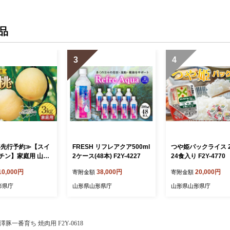
品
3
4
6年先行予約≫【スイ
FRESH リフレアクア500ml
つや姫パックライス 2
チン】家庭用 山形
2ケース(48本) F2Y-4227
24食入り F2Y-4770
 恋香桃(れんかと
10,000円
38,000円
20,000円
寄附金額
寄附金額
g(15～20玉前後) 硬
6年7月中旬から順次
形県庁
山形県山形県庁
山形県山形県庁
6279
澤豚一番育ち 焼肉用 F2Y-0618