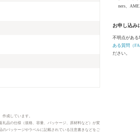
イプの温泉を
ners、AM
機に山形へお
自然をお楽し
お申し込み
不明点がある
ある質問（FA
ださい。
、作成しています。
返礼品の仕様（規格、容量、パッケージ、原材料など）が変
品のパッケージやラベルに記載されている注意書きなどをご