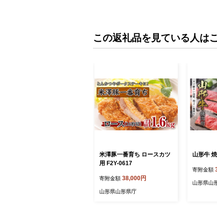
この返礼品を見ている人は
米澤豚一番育ち ロースカツ
山形牛 焼肉
用 F2Y-0617
寄附金額
38,000円
寄附金額
山形県山
山形県山形県庁