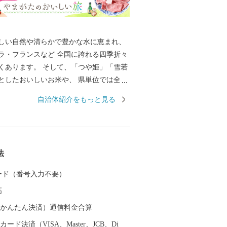
しい自然や清らかで豊かな水に恵まれ、
ラ・フランスなど 全国に誇れる四季折々
くあります。 そして、「つや姫」「雪若
としたおいしいお米や、 県単位では全国
示制度(ＧＩ)「山形」の指定を受けた日
自治体紹介をもっと見る
日本一美食・美酒県やまがた」にふさわ
慢です。 また、最上川舟運によって伝え
技術を磨き、研ぎ澄まされてきた多くの
芸品があります。 さらに、豊かな自然に
法
浴や果物狩り、スキーなど、四季を通じ
、楽しんでいただけるレジャーも目白押
 カード（番号入力不要）
んな山形県への旅を一層豊かなものにする
高
。山形県は、全ての市町村に温泉が湧出
に囲まれた温泉、近代的な大型旅館が立
（auかんたん決済）通信料金合算
湯治の温泉、海沿いの温泉など、様々なタ
ード決済（VISA、Master、JCB、Di