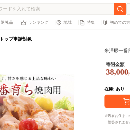
返礼品
ランキング
地域
特集
初めての
トップ申請対象
米澤豚一番育ち
寄附金額
38,000
在庫: あり
現在お住まい
贈答されませ