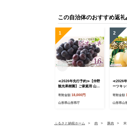
この自治体のおすすめ返礼
1
2
≪2026年先行予約≫【仲野
≪202
観光果樹園】ご家庭用 山形
ーツキッ
県産 ピオーネ 1.6kg(2~4房)
県産 白桃
18,000円
寄附金額
寄附金額
種無し ぶどう 2026年8月下
う) 約3k
旬から順次発送 F2Y-5456
め 202
山形県山形県庁
山形県山
発送 F2Y-
ふるさと納税ホーム
肉
豚肉
米