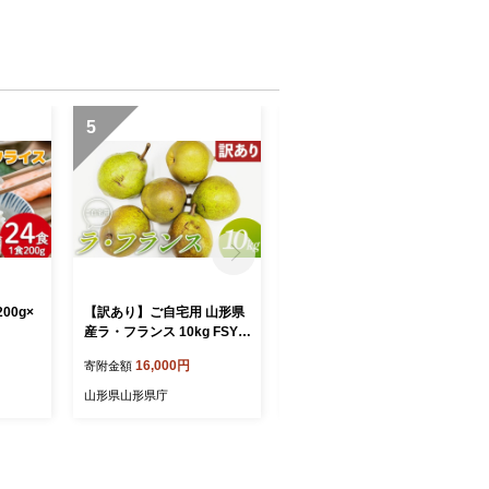
5
6
00g×
【訳あり】ご自宅用 山形県
《先行予約 2026年発送》山
産ラ・フランス 10kg FSY-2
形県産 白桃×黄桃 秀品 3kg
896
もも モモ 桃 デザート フル
16,000円
15,000円
寄附金額
寄附金額
ーツ 果物 くだもの 果実 食
品 山形県 FSY-2496
山形県山形県庁
山形県山形県庁