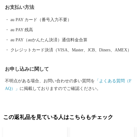
れた人が見て、体験して、楽しめる観光スポットもあります。 県
お支払い方法
下有数の酒どころでもあり、毎年3月に市内6蔵が同時に蔵開きを
行う「鹿島酒蔵ツーリズム
au PAY カード（番号入力不要）
au PAY 残高
au PAY（auかんたん決済）通信料金合算
クレジットカード決済（VISA、Master、JCB、Diners、AMEX）
お申し込みに関して
不明点がある場合、お問い合わせの多い質問を
「よくある質問（F
AQ）」
に掲載しておりますのでご確認ください。
この返礼品を見ている人はこちらもチェック