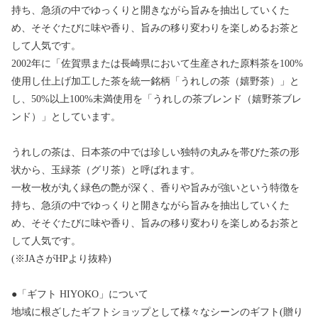
持ち、急須の中でゆっくりと開きながら旨みを抽出していくた
め、そそぐたびに味や香り、旨みの移り変わりを楽しめるお茶と
して人気です。
2002年に「佐賀県または長崎県において生産された原料茶を100%
使用し仕上げ加工した茶を統一銘柄「うれしの茶（嬉野茶）」と
し、50%以上100%未満使用を「うれしの茶ブレンド（嬉野茶ブレ
ンド）」としています。
うれしの茶は、日本茶の中では珍しい独特の丸みを帯びた茶の形
状から、玉緑茶（グリ茶）と呼ばれます。
一枚一枚が丸く緑色の艶が深く、香りや旨みが強いという特徴を
持ち、急須の中でゆっくりと開きながら旨みを抽出していくた
め、そそぐたびに味や香り、旨みの移り変わりを楽しめるお茶と
して人気です。
(※JAさがHPより抜粋)
●「ギフト HIYOKO」について
地域に根ざしたギフトショップとして様々なシーンのギフト(贈り