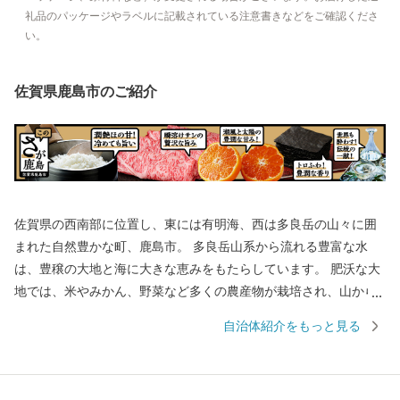
礼品のパッケージやラベルに記載されている注意書きなどをご確認くださ
い。
佐賀県鹿島市のご紹介
佐賀県の西南部に位置し、東には有明海、西は多良岳の山々に囲
まれた自然豊かな町、鹿島市。 多良岳山系から流れる豊富な水
は、豊穣の大地と海に大きな恵みをもたらしています。 肥沃な大
地では、米やみかん、野菜など多くの農産物が栽培され、山から
の栄養分をふんだんに含んだ水が流れ着く有明海では、ムツゴロ
自治体紹介をもっと見る
ウなどの希少な生物や日本一の海苔を育んでいます。 年間300万
人の参拝客が訪れる日本三大稲荷の一つ「祐徳稲荷神社」や、有
明海の自然を活かしたイベント「鹿島ガタリンピック」など、訪