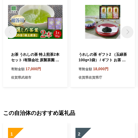
お茶 うれしの茶 特上煎茶2本
うれしの茶 ギフト2 （玉緑茶
セット /有限会社 原製茶園 [U
100g×3袋） / ギフト お茶 嬉
EJ003] お茶 おちゃ 日本茶
野 緑茶 煎茶 / 佐賀県 / 佐賀県
17,000円
18,000円
寄附金額
寄附金額
茶葉 煎茶 お茶 嬉野茶 日本茶
農業協同組合 茶販売事業所
茶葉 tea お茶 佐賀県 武雄市
[41AIAG003]
佐賀県武雄市
佐賀県佐賀県庁
おちゃ お茶 ティータイム セ
ット 佐賀県 武雄市 九州 嬉野
嬉野茶 うれしの茶 おちゃ 茶
葉 緑茶 飲料 ドリンク 有名
おいしい ギフト プレゼント
贈り物 贈答 お茶 おちゃ せん
この自治体のおすすめ返礼品
ちゃ
1
2