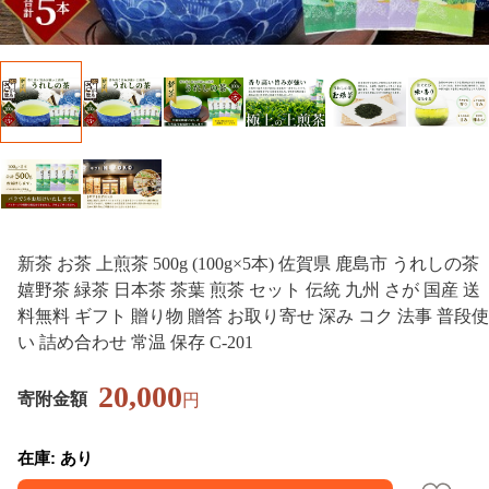
新茶 お茶 上煎茶 500g (100g×5本) 佐賀県 鹿島市 うれしの茶
嬉野茶 緑茶 日本茶 茶葉 煎茶 セット 伝統 九州 さが 国産 送
料無料 ギフト 贈り物 贈答 お取り寄せ 深み コク 法事 普段使
い 詰め合わせ 常温 保存 C-201
20,000
寄附金額
円
在庫: あり