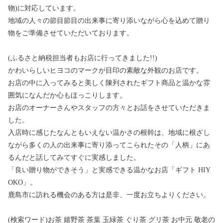
物)に対応しています。
地域の人々の節目節目の出来事に寄り添いながら心を込めて贈り
物をご準備させていただいております。
(ふるさと納税担当者もお店に行ってきました!!)
かわいらしいヒヨコのマークが目印の素敵な外観のお店です。
お店の中に入ってみると美しく陳列されたギフト商品と温かな雰
囲気になんだか心もほっこりします。
お店のオーナーさんやスタッフの方々とお話をさせていただきま
した。
入店時に感じたなんともいえない温かさの根幹は、地域に根ざし
ながら多くの人の出来事に寄り添ってこられたその「人柄」にあ
るんだと話してみてすぐに実感しました。
「良い贈り物ができそう」と実感できる温かなお店「ギフト HIY
OKO」。
鹿島市に訪れる機会のある方は是非、一度お立ちよりください。
(検索ワード)お茶 嬉野茶 茶葉 玉緑茶 ぐり茶 グリ茶 お中元 敬老の