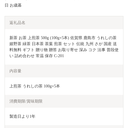
日 お歳暮
返礼品名
新茶 お茶 上煎茶 500g (100g×5本) 佐賀県 鹿島市 うれしの茶 
嬉野茶 緑茶 日本茶 茶葉 煎茶 セット 伝統 九州 さが 国産 送
料無料 ギフト 贈り物 贈答 お取り寄せ 深み コク 法事 普段使
い 詰め合わせ 常温 保存 C-201
内容量
上煎茶 うれしの茶 100g×5本
消費期限/賞味期限
製造日より1年