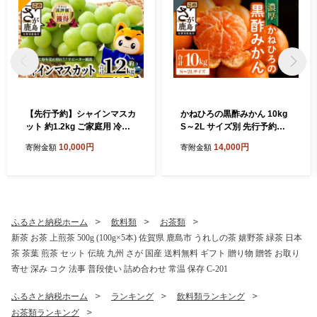
【先行予約】シャインマスカ
かねひろの黒酢みかん 10kg
ット 約1.2kg ご家庭用 冷蔵
S～2L サイズ別 先行予約《1
発送【2026年8月上旬以降発
1月下旬～1月上旬頃発送予
10,000円
14,000円
寄附金額
寄附金額
送】 B-658
定》温州みかん ふるさと納
税 みかん10kg 大容量 フルー
ツ 甘い ジューシー 果物 蜜柑
お取り寄せ 農家直送 国産 九
州 佐賀県 鹿島市 送料無料 B-
911
ふるさと納税ホーム
飲料類
お茶類
新茶 お茶 上煎茶 500g (100g×5本) 佐賀県 鹿島市 うれしの茶 嬉野茶 緑茶 日本
茶 茶葉 煎茶 セット 伝統 九州 さが 国産 送料無料 ギフト 贈り物 贈答 お取り
寄せ 深み コク 法事 普段使い 詰め合わせ 常温 保存 C-201
ふるさと納税ホーム
ランキング
飲料類ランキング
お茶類ランキング