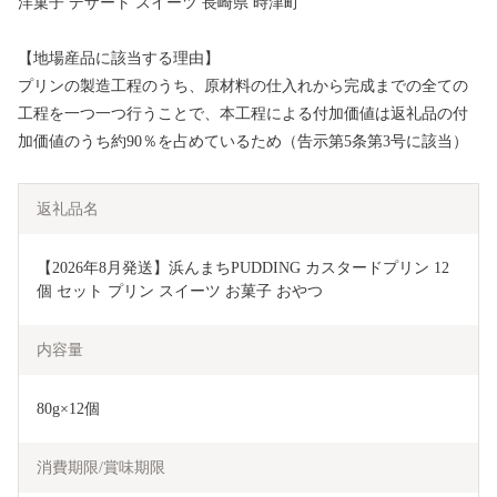
洋菓子 デザート スイーツ 長崎県 時津町
【地場産品に該当する理由】
プリンの製造工程のうち、原材料の仕入れから完成までの全ての
工程を一つ一つ行うことで、本工程による付加価値は返礼品の付
加価値のうち約90％を占めているため（告示第5条第3号に該当）
返礼品名
【2026年8月発送】浜んまちPUDDING カスタードプリン 12
個 セット プリン スイーツ お菓子 おやつ
内容量
80g×12個
消費期限/賞味期限