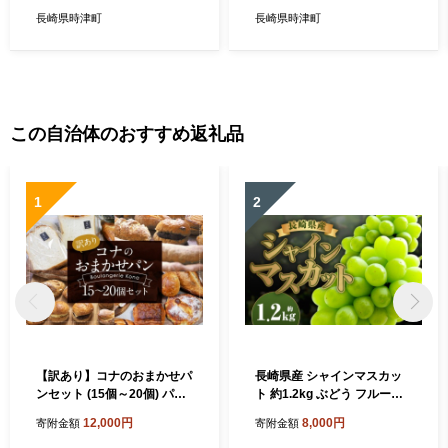
スイーツ おやつ 冷蔵
長崎県時津町
長崎県時津町
この自治体のおすすめ返礼品
1
2
【訳あり】コナのおまかせパ
長崎県産 シャインマスカッ
ンセット (15個～20個) パン
ト 約1.2kg ぶどう フルーツ
菓子パン セット 詰め合わせ
【2026年8月下旬～9月下旬
12,000円
8,000円
寄附金額
寄附金額
15種以上
迄発送予定】|シャインマス
カット 発送 時津町 長崎県 フ