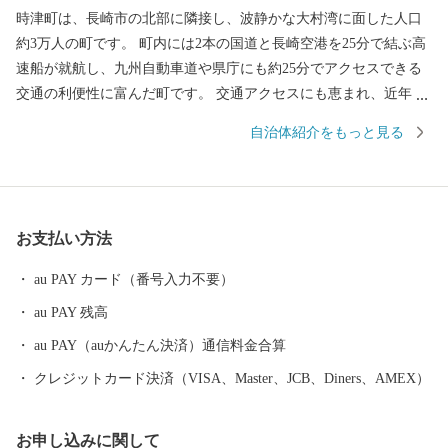
時津町は、長崎市の北部に隣接し、波静かな大村湾に面した人口
約3万人の町です。 町内には2本の国道と長崎空港を25分で結ぶ高
速船が就航し、九州自動車道や県庁にも約25分でアクセスできる
交通の利便性に富んだ町です。 交通アクセスにも恵まれ、近年は
国道沿線に大型商業施設の進出が著しく、近隣市町からの買い物
自治体紹介をもっと見る
客も含め、国道206号線は1日の交通量が4万台を超す状況となって
います。 このように活気あふれる時津町のますますの発展のた
め、皆さまの応援をよろしくお願いいたします。 ご寄附いただい
た金額に応じて、時津町の特産品の中から、ご希望の1点をお礼品
お支払い方法
として贈呈します。 ※お礼品の贈呈は、町外にお住まいの方に限
ります。 ※同一年内で複数回の寄付を行った場合でも、都度お礼
au PAY カード（番号入力不要）
品を受取る事ができます。 (受取り回数の制限はありません) ※長
au PAY 残高
期不在等の寄付者様のご都合で受け取りができずお礼品が廃棄と
なる場合は再送することができません。長期不在にする際は事前
au PAY（auかんたん決済）通信料金合算
にお申し付けください。 ※本町は総務省の指定を受けた適正な地
クレジットカード決済（VISA、Master、JCB、Diners、AMEX）
方団体です。
お申し込みに関して