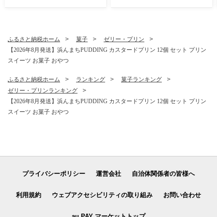
ルーツ 果物 ぶどう 葡萄 おす
すめ 贈答 長崎 長崎県時津町
産地 期間限定 1.2kg 国産 人
気 新鮮 種なし 高級 くだもの
ふるさと納税ホーム
菓子
ゼリー・プリン
完熟 ブドウ
【2026年8月発送】浜んまちPUDDING カスタードプリン 12個 セット プリン
スイーツ お菓子 おやつ
ふるさと納税ホーム
ランキング
菓子ランキング
ゼリー・プリンランキング
【2026年8月発送】浜んまちPUDDING カスタードプリン 12個 セット プリン
スイーツ お菓子 おやつ
プライバシーポリシー
運営会社
自治体関係者の皆様へ
利用規約
ウェブアクセシビリティの取り組み
お問い合わせ
au PAY マーケットトップ