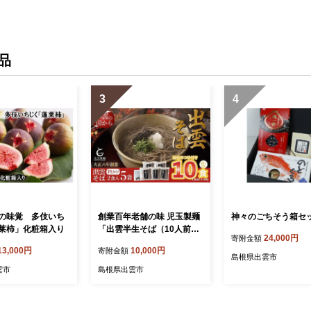
品
3
4
の味覚 多伎いち
創業百年老舗の味 児玉製麺
神々のごちそう箱セ
莱柿」化粧箱入り
「出雲半生そば（10人前）
24,000円
寄附金額
つゆ付き」
13,000円
10,000円
寄附金額
島根県出雲市
雲市
島根県出雲市