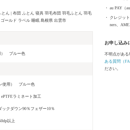
の事業に活用
附をきっかけ
au PAY
とん | 布団 ふとん 寝具 羽毛布団 羽毛ふとん 羽毛
結びたいと願
クレジットカ
 ゴールド ラベル 睡眠 島根県 出雲市
の温かいご支
ners、AM
お申し込み
用）　ブルー色
不明点がある
ある質問（FA
ださい。
ン使用）　ブルー色　　
）ePTFEラミネート加工　　
ックダウン90％フェザー10％　
0dp以上