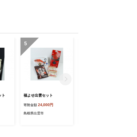
5
6
ット
福よせ出雲セット
幸せを呼ぶ出雲のおいしい
セット
24,000円
寄附金額
18,000円
寄附金額
島根県出雲市
島根県出雲市