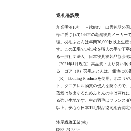
返礼品説明
創業明治10年 ～縁結び 出雲神話の
様に愛されて144年の老舗寝具メーカ
理。羽毛ふとんは年間30,000枚以上生産
す。この工場で1枚1枚を職人の手で丁
る一般社団法人 日本寝具寝装品協会認
（2021年1月現在）高品質・より良い
る ゴア（R）羽毛ふとんは、側地に80
（R） Bedding Productsを使
ト、ダニアレル物質の侵入を防ぐので、
蒸気は放出するためふとんの中は蒸れに
る強い生地です。中の羽毛はフランスダウン
以上。安心な日本羽毛製品協同組合認定
浅尾繊維工業(株)
0853-23-2529