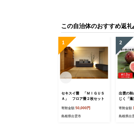
この自治体のおすすめ返礼
1
2
セキスイ畳 「ＭＩＧＵＳ
出雲の秋
Ａ」 フロア畳２枚セット
じく「蓬
50,000円
寄附金額
寄附金額
島根県出雲市
島根県出