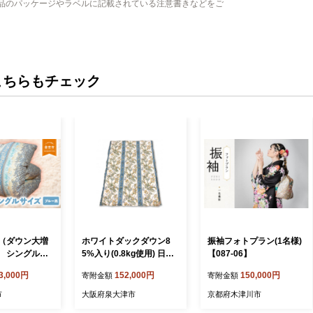
品のパッケージやラベルに記載されている注意書きなどをご
こちらもチェック
（ダウン大増
ホワイトダックダウン8
振袖フォトプラン(1名様)
 シングルサ
5%入り(0.8kg使用) 日本
【087-06】
ー系） 羽毛布
製羽毛合掛けふとん シン
3,000円
152,000円
150,000円
寄附金額
寄附金額
 布団 羽毛 羽
グルロングサイズ(約150×
ふとん 掛けふと
210cm) ブルー色 NUF-27
市
大阪府泉大津市
京都府木津川市
倉吉市
40[1172]