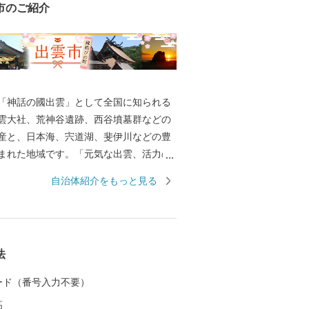
市のご紹介
神話の國出雲」として全国に知られる
雲大社、荒神谷遺跡、西谷墳墓群などの
産と、日本海、宍道湖、斐伊川などの豊
まれた地域です。「元気な出雲、活力の
顔の絶えない出雲」をモットーに、全国
自治体紹介をもっと見る
づくり、愛着と誇りが持てる故郷づくり
ます。 出雲市では、出雲市の発展を願
方々や、出雲市に心を寄せていただく全
から、広く寄附を募っています。いただ
法
「日本の心のふるさと出雲応援基金」に
年度以降に、指定された使途に基づき、
 カード（番号入力不要）
産業、福祉、教育、環境など幅広い分野
高