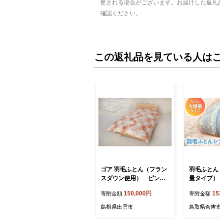
更される場合がございます。お届けした返礼
確認ください。
この返礼品を見ている人は
ゴア 羽毛ふとん（フラン
羽毛ふとん
スダウン使用） ピンク
量タイプ）
色
イズ（ブル
150,000円
15
寄附金額
寄附金額
団 シングル
毛ぶとん 
島根県出雲市
鳥取県倉吉
ん 鳥取県 