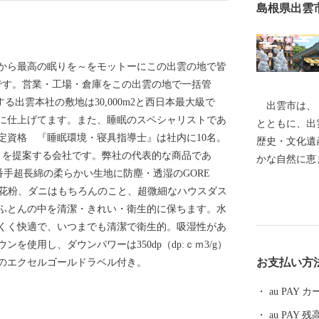
島根県出雲
国から最高の眠りを～をモットーにこの出雲の地で皆
ーです。営業・工場・倉庫をこの出雲の地で一括管
する出雲本社の敷地は30,000m2と西日本最大級で
出雲市は、「
寧に仕上げてます。また、睡眠のスペシャリストであ
とともに、出
定資格 『睡眠環境・寝具指導士』は社内に10名。
歴史・文化遺
眠りを提案する会社です。弊社の代表的な商品であ
かな自然に恵
番手超長綿の柔らかい生地に防塵・透湿のGORE
ある出雲、笑
用。ホコリや花粉、ダニはもちろんのこと、超微細なハウスダス
に誇れる都市
ふとんの中を清潔・きれい・衛生的に保ちます。水
を展開してい
くく快適で、いつまでも清潔で衛生的。吸湿性があ
う郷土出身の
を使用し、ダウンパワーは350dp（dp:ｃｍ3/g）
国のみなさま
お支払い方
のエクセルゴールドラベル付き。
いたご寄附は
積み立て、次
au PAY
出雲の観光や
au PAY 残