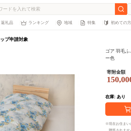
返礼品
ランキング
地域
特集
初めての
ップ申請対象
ゴア 羽毛
ー色
寄附金額
150,00
在庫: あり
現在お住まい
贈答されませ