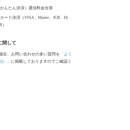
させていただきます。 このふるさと寄
に、全国のみなさまとたくさんのご縁を
（auかんたん決済）通信料金合算
っています。ぜひ、この機会に出雲市へ
ード決済（VISA、Master、JCB、Di
援をよろしくお願いいたします。
EX）
に関して
場合、お問い合わせの多い質問を
「よく
Q）」
に掲載しておりますのでご確認く