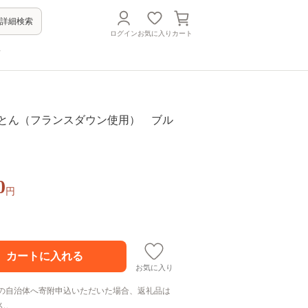
詳細検索
ログイン
お気に入り
カート
方
ふとん（フランスダウン使用） ブル
0
円
お気に入り
の自治体へ寄附申込いただいた場合、返礼品は
ん。