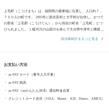
上毛町（こうげまち）は、福岡県の最東端に位置し、人口約７，
７００人の町です。 2005年に新吉富村と大平村が合併し、かつて
の郡名「上毛郡（こうげぐん）」から現在の町名「上毛町」とつ
けられました。 １級河川の山国川を挟んで大分県中津市と隣接
し、経済、文化、歴史的にも、古くから大分県との関わりが深い
自治体紹介をもっと見る
地域です。 定住自立圏構想も県境を越えて、大分県中津市を中心
とする4市2町（中津市、宇佐市、豊後高田市、豊前市、築上町、
上毛町）で協定するなど、行政課題への解決にも共同で取り組ん
でいます。 山々を中心に広がる豊かな緑、そこに点在する棚田、
お支払い方法
町の中央を流れる友枝川や里山といった自然資源に恵まれており
ます。 東九州自動車道の全線開通、上毛SICの開設及び大池公園
au PAY カード（番号入力不要）
の整備等、住環境の良さも有しています。 上毛町（こうげまち）
au PAY 残高
の将来像「みんなが輝くまち上毛」を目標に、住民協働による町
づくりを進め、「九州一輝く町」を目指しています。 今後とも応
au PAY（auかんたん決済）通信料金合算
援をよろしくお願いします。
クレジットカード決済（VISA、Master、JCB、Diners、AMEX）