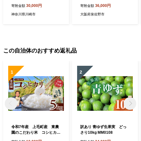
月発送】
牛タン 牛肉 焼肉用 薄切り 訳
30,000円
36,000円
寄附金額
寄附金額
あり サイズ不揃い】 G4732
神奈川県川崎市
大阪府泉佐野市
この自治体のおすすめ返礼品
1
2
令和7年産 上毛町産 東農
訳あり 青ゆず生果実 どっ
園のこだわり米 コシヒカ
さり10kg MM0108
リ 5kg HGS0108