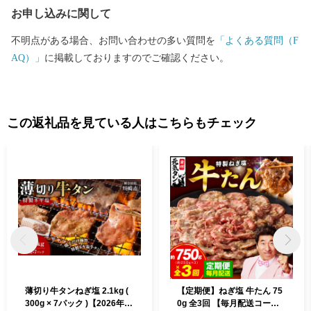
お申し込みに関して
不明点がある場合、お問い合わせの多い質問を
「よくある質問（F
AQ）」
に掲載しておりますのでご確認ください。
この返礼品を見ている人はこちらもチェック
薄切り牛タンねぎ塩 2.1kg (
【定期便】ねぎ塩 牛たん 75
300g × 7パック )【2026年10
0g 全3回 【毎月配送コース