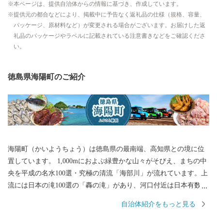
本ページは、提供自治体からの情報に基づき、作成しています。
提供元の都合などにより、掲載中に予告なく返礼品の仕様（規格、容量、
パッケージ、原材料など）が変更される場合がございます。お届けした返
礼品のパッケージやラベルに記載されている注意書きなどをご確認くださ
い。
徳島県海陽町のご紹介
海陽町（かいようちょう）は徳島県の最南端、高知県との境に位
置しています。 1,000mにおよぶ緑豊かな山々がそびえ、まちの中
央を平成の名水100選・究極の清流「海部川」が流れています。上
流には日本の滝100選の「轟の滝」があり、河口付近は日本有数の
サーフポイントとして有名です。 青く美しい海岸は室戸阿南海岸
自治体紹介をもっと見る
国定公園に指定され、シーカヤックやダイビング、SUPなどのマ