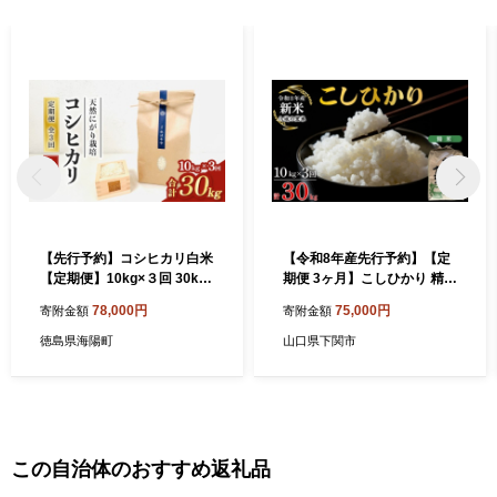
【先行予約】コシヒカリ白米
【令和8年産先行予約】【定
【定期便】10kg×３回 30kg
期便 3ヶ月】こしひかり 精米
令和8年産 天然にがり栽培 こ
10kg 計30kg
78,000円
75,000円
寄附金額
寄附金額
しひかり【2026年10月以降
順次発送】
徳島県海陽町
山口県下関市
この自治体のおすすめ返礼品