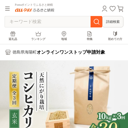
Pontaポイントでふるさと納税
詳細検索
返礼品
ランキング
地域
特集
初めての方
オンラインワンストップ申請対象
徳島県海陽町