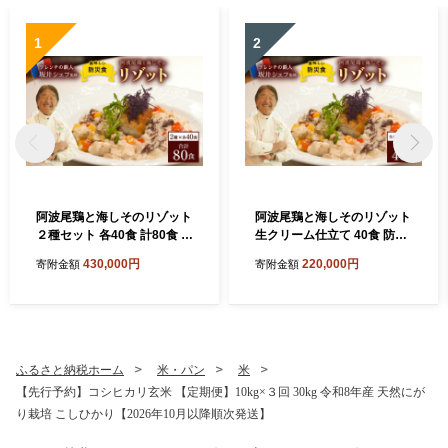
1
2
阿波尾鶏と海しそのリゾット
阿波尾鶏と海しそのリゾット
２種セット 各40食 計80食 ブ
生クリーム仕立て 40食 防災
イヨン仕立て＆ 生クリーム
食
430,000円
220,000円
寄附金額
寄附金額
仕立て 防災食
ふるさと納税ホーム
米・パン
米
【先行予約】コシヒカリ玄米 【定期便】10kg×３回 30kg 令和8年産 天然にが
り栽培 こしひかり【2026年10月以降順次発送】