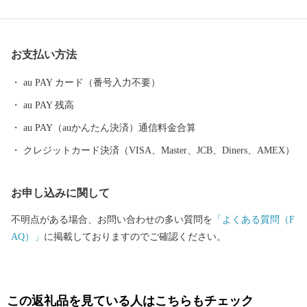
リンアクティビティを楽しむことができます。 2021年、線路と道
路双方を走る世界初の乗りもの「DMV（デュアル・モード・ビー
クル）」が運行開始し、新たな観光資源として注目されていま
お支払い方法
す。 ［世界初］を体感しに、ぜひ海陽町へお越しください。
au PAY カード（番号入力不要）
au PAY 残高
au PAY（auかんたん決済）通信料金合算
クレジットカード決済（VISA、Master、JCB、Diners、AMEX）
お申し込みに関して
不明点がある場合、お問い合わせの多い質問を
「よくある質問（F
AQ）」
に掲載しておりますのでご確認ください。
この返礼品を見ている人はこちらもチェック