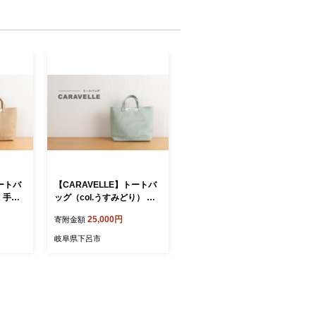
トートバ
【CARAVELLE】トートバ
 手提
ッグ（col.うすみどり） 手
 高さ約
提げサイズ 幅約38cm 高さ
25,000円
寄附金額
×約10
約28cm 底面約29.5cm×約1
ーバッ
0cm かばん サポーターバッ
岐阜県下呂市
ド 8号
グ 下呂市 ハンドメイド 8号
帆布