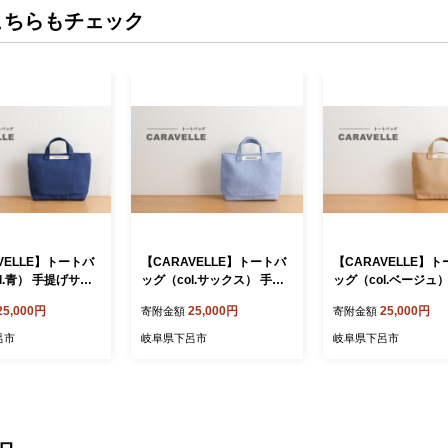
こちらもチェック
VELLE】トートバ
【CARAVELLE】トートバ
【CARAVELLE】
l.青） 手提げサイ
ッグ（col.サックス） 手提
ッグ（col.ベージュ）
8cm 高さ約28cm
げサイズ 幅約38cm 高さ約
げサイズ 幅約38cm
25,000円
25,000円
25,000円
寄附金額
寄附金額
5cm×約10cm か
28cm 底面約29.5cm×約10
28cm 底面約29.5cm
ポーターバッグ 下呂
cm かばん サポーターバッ
cm かばん サポータ
呂市
岐阜県下呂市
岐阜県下呂市
ドメイド 8号帆布
グ 下呂市 ハンドメイド 8号
グ 下呂市 ハンドメイ
帆布
帆布