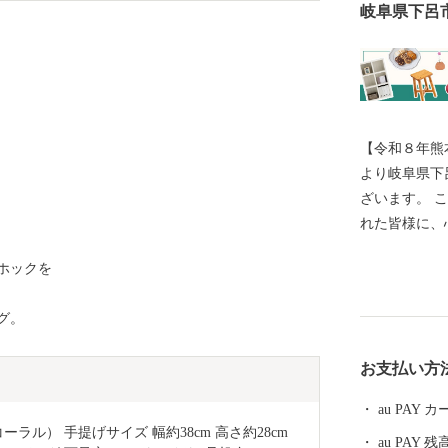
岐阜県下呂
【令和８年熊
より岐阜県下
ざいます。 このたびの令和8年熊本地震により被災さ
れた皆様に、
一日も早い復
ホックを
すことを心よりお祈
響により、一
グ。
送業務の遅延
指定のお届け
お支払い方
す。 最新の
式サイトをご確認くださ
au PAY
いただいてい
コーラル） 手提げサイズ 幅約38cm 高さ約28cm 
au PAY 残