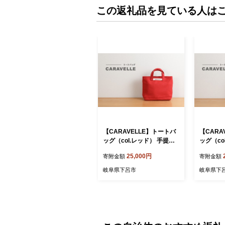
この返礼品を見ている人は
【CARAVELLE】トートバ
【CARA
ッグ（col.レッド） 手提げ
ッグ（co
サイズ 幅約38cm 高さ約28
ズ 幅約3
25,000円
寄附金額
寄附金額
cm 底面約29.5cm×約10cm
底面約29.
かばん サポーターバッグ 下
ばん サ
岐阜県下呂市
岐阜県下
呂市 ハンドメイド 8号帆布
市 ハン