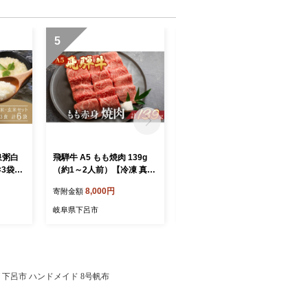
5
6
泉粥白
飛騨牛 A5 もも焼肉 139g
【フィッシングセンター水
×3袋
（約1～2人前）【冷凍 真
辺の館】体験・食事チケッ
ルトパ
空】牛肉 モモ 赤身 焼肉 牛
ト（5,000円分）バーベキュ
8,000円
17,000円
寄附金額
寄附金額
観光株
天狗 真空 ブランド牛 下呂
ー アウトドア BBQ 川遊び
 こうせ
市 飛騨 焼き肉
アクティビティ 馬瀬 魚 つ
岐阜県下呂市
岐阜県下呂市
郷（下
かみ取り 馬瀬川 食事 飲食
旅行 下呂市 下呂 岐阜県
ッグ 下呂市 ハンドメイド 8号帆布