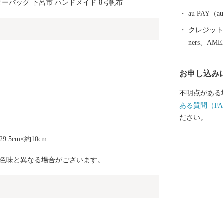
おかけいたし
ポーターバッグ 下呂市 ハンドメイド 8号帆布
ようお願い申し上げます。 -----------
au PAY
------------------------ 下呂市
クレジットカ
し、北は高山
ners、AM
は中津川市と長野県
川が南へ流れ
お申し込み
嶽山をはじめ
え、飛騨木曽
不明点がある
る自然豊かな
ある質問（FA
号やJR高山本
ださい。
号が通じていま
山林が全体の
.5cm×約10cm
やかな斜面を
色味と異なる場合がございます。
が混在していま
地（1..50%
っています。 標高 最高 3,052.6メートル 最低
220メートル