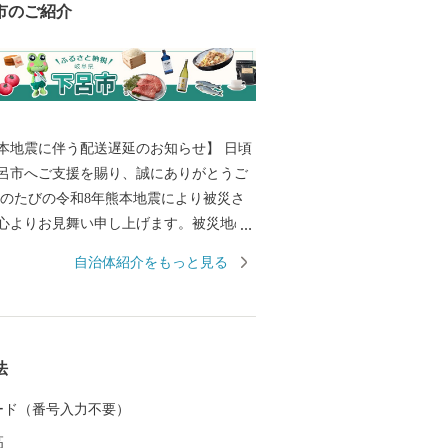
市のご紹介
本地震に伴う配送遅延のお知らせ】 日頃
呂市へご支援を賜り、誠にありがとうご
心よりお見舞い申し上げます。被災地の
旧と、皆様の安全・安心な生活が戻りま
自治体紹介をもっと見る
り申し上げます。 現在、地震の影
部地域において配送会社の営業停止や配
が発生しております。地域によってはご
日に返礼品が到着しない場合がございま
法
配送状況につきましては、各配送会社の公
い。 返礼品のお届けをお待ち
 カード（番号入力不要）
る皆様には、多大なるご迷惑とご心配を
高