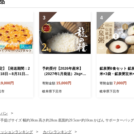
品
3
4
定】【発送期間：2
予約受付【2026年産米】
鉱泉粥6食セット 鉱
月18日～8月31日】
（2027年1月発送）2kg×1
米×3袋・鉱泉粥玄米
シのサマードライ
袋 飛騨産・龍の瞳(いのちの
（1袋260g入）レト
19,000円
15,000円
7,000円
寄附金額
寄附金額
のタルト 18cm径
壱) 株式会社龍の瞳直送 米 2
ウチ食品【飛騨小坂
フト お菓子 ケー
キロ 令和8年産 精米 ブラン
式会社】おかゆ お粥
呂市
岐阜県下呂市
岐阜県下呂市
夏 期間限定 タルト
ド米 りゅうのひとみ 龍の瞳
んがゆ 飛騨小坂温泉
シ 下呂市
下呂市 下呂温泉 竜の瞳 下
島温泉・湯屋温泉）
呂
カバン
 手提げサイズ 幅約38cm 高さ約28cm 底面約29.5cm×約10cm かばん サポーターバ
ァッションランキング
カバンランキング