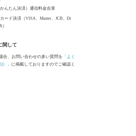
ますが、何卒ご理解とご了承を賜ります
-----------------------
（auかんたん決済）通信料金合算
は、岐阜県の中東部に位置
ード決済（VISA、Master、JCB、Di
市、南は加茂郡、西は郡上市、関市、東
EX）
に接しています。 ほぼ中央を飛騨
、西には馬瀬川があり、周囲には霊峰御
に関して
一千メートルを越える急峻な山々がそび
川国定公園や県立自然公園なども位置す
場合、お問い合わせの多い質問を
「よく
地域です。 また、飛騨川に沿って国道41
Q）」
に掲載しておりますのでご確認く
線が通り、横断する形で国道256号、257
す。 総面積851.21平方キロメートル
約9割を占め、河川に沿った平坦地とゆる
利用して、農業地、商業地、住宅地など
す。 地目別では森林（91.05%）、農用
）、宅地（0.90%）、道路他（6.55%）とな