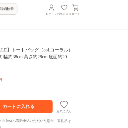
詳細検索
ログイン
お気に入り
カート
方
ELLE】トートバッグ（col.コーラル）
幅約38cm 高さ約28cm 底面約29.5c
m かばん サポーターバッグ 下呂市 ハン
号帆布
円
お気に入り
の自治体へ寄附申込いただいた場合、返礼品は
ん。