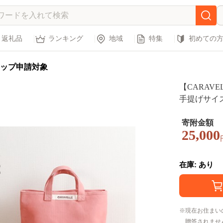
返礼品
ランキング
地域
特集
初めての
ップ申請対象
【CARAV
手提げサイズ 
m×約10c
ドメイド 8
寄附金額
25,000
在庫: あり
現在お住まい
贈答されませ