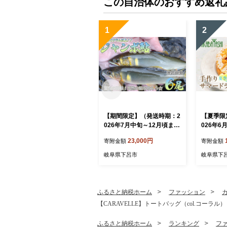
この自治体のおすすめ返礼
1
2
【期間限定】（発送時期：2
【夏季限
026年7月中旬～12月頃ま
026年6
で）【ジャンボ鮎】清流が
タカバヤ
23,000円
寄附金額
寄附金額
育む天然の馬瀬川鮎 ６尾
フルーツ
（重さ80g以上） 冷凍 鮎 ア
洋菓子 ギ
岐阜県下呂市
岐阜県下
ユ あゆ 大
キ 贈答 
タカバヤ
ふるさと納税ホーム
ファッション
【CARAVELLE】トートバッグ（col.コーラル）
ふるさと納税ホーム
ランキング
フ