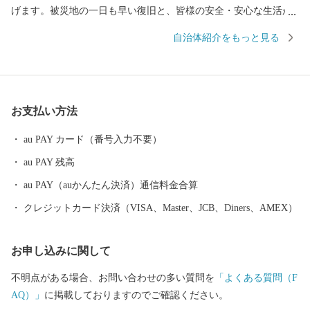
げます。被災地の一日も早い復旧と、皆様の安全・安心な生活が
戻りますことを心よりお祈り申し上げます。 現在、地震の影響に
自治体紹介をもっと見る
より、一部地域において配送会社の営業停止や配送業務の遅延が
発生しております。地域によってはご指定のお届け日に返礼品が
到着しない場合がございます。 最新の配送状況につきましては、
各配送会社の公式サイトをご確認ください。 返礼品のお届けをお
お支払い方法
待ちいただいている皆様には、多大なるご迷惑とご心配をおかけ
いたしますが、何卒ご理解とご了承を賜りますようお願い申し上
au PAY カード（番号入力不要）
げます。 ---------------------------------------------------------- 下呂市
au PAY 残高
は、岐阜県の中東部に位置し、北は高山市、南は加茂郡、西は郡
上市、関市、東は中津川市と長野県に接しています。 ほぼ中央を
au PAY（auかんたん決済）通信料金合算
飛騨川が南へ流れ、西には馬瀬川があり、周囲には霊峰御嶽山を
クレジットカード決済（VISA、Master、JCB、Diners、AMEX）
はじめ一千メートルを越える急峻な山々がそびえ、飛騨木曽川国
定公園や県立自然公園なども位置する自然豊かな地域です。 ま
お申し込みに関して
た、飛騨川に沿って国道41号やJR高山本線が通り、横断する形で
国道256号、257号が通じています。 総面積851.21平方キロメート
不明点がある場合、お問い合わせの多い質問を
「よくある質問（F
ル 山林が全体の約9割を占め、河川に沿った平坦地とゆるやか
AQ）」
に掲載しておりますのでご確認ください。
な斜面を利用して、農業地、商業地、住宅地などが混在していま