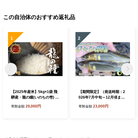
この自治体のおすすめ返礼品
1
2
【2025年産米】5kg×1袋 飛
【期間限定】（発送時期：2
騨産・龍の瞳(いのちの壱) 株
026年7月中旬～12月頃ま
式会社龍の瞳直送 米 5キロ
で）【ジャンボ鮎】清流が育
29,000円
23,000円
寄附金額
寄附金額
令和7年産 精米 ブランド米
む天然の馬瀬川鮎 ６尾（重
りゅうのひとみ 龍の瞳 下呂
さ80g以上） 冷凍 鮎 アユ あ
市 下呂温泉 竜の瞳 下呂
ゆ 大