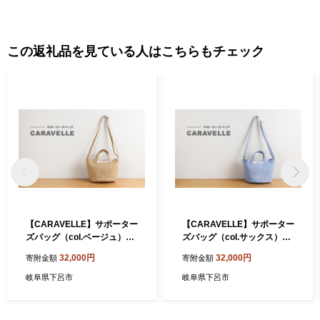
す。 地目別では森林（91.05%）、農用地（1..50%）、宅地（0.9
0%）、道路他（6.55%）となっています。 標高 最高 3,052.6メ
ートル 最低 220メートル
この返礼品を見ている人はこちらもチェック
【CARAVELLE】サポーター
【CARAVELLE】サポーター
ズバッグ（col.ベージュ）バ
ズバッグ（col.サックス）バ
ケツタイプのバッグ＋取り外
ケツタイプのバッグ＋取り外
32,000円
32,000円
寄附金額
寄附金額
しショルダー 幅約38cm 高
しショルダー 幅約38cm 高
さ約22.5cm 直径約24.5cm
さ約22.5cm 直径約24.5cm
岐阜県下呂市
岐阜県下呂市
ショルダー約70cm～133cm
ショルダー約70cm～133cm
かばん 下呂市 ハンドメイド
かばん 下呂市 ハンドメイド
8号帆布
8号帆布