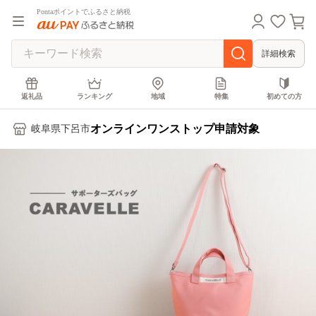
Pontaポイントでふるさと納税
詳細検索
返礼品
ランキング
地域
特集
初めての方
オンラインワンストップ申請対象
岐阜県下呂市