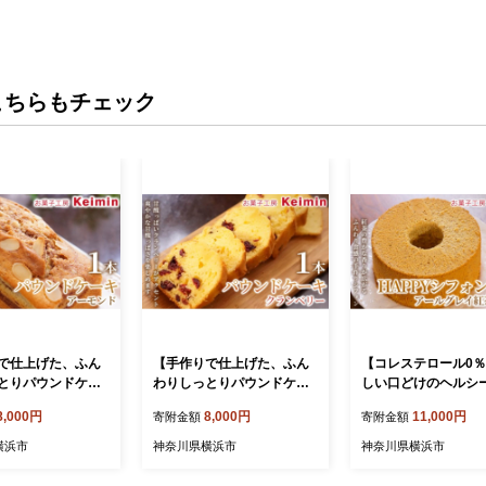
こちらもチェック
で仕上げた、ふん
【手作りで仕上げた、ふん
【コレステロール0
とりパウンドケー
わりしっとりパウンドケー
しい口どけのヘルシ
ンドケーキ（アー
キ】パウンドケーキ（クラ
ォンケーキ】HAPP
8,000円
8,000円
11,000円
寄附金額
寄附金額
×17cm 1本 パウ
ンベリー）8×17cm 1本 パ
ンケーキ （アールグ
キ フルーツパウン
ウンドケーキ フルーツパウ
茶シフォン） 1個 シ
横浜市
神奈川県横浜市
神奈川県横浜市
 スイーツ ケーキ
ンドケーキ スイーツ ケーキ
ケーキ 紅茶シフォン
デザート お取り寄せ
洋菓子 デザート お取り寄せ
紅茶スイーツ スイー