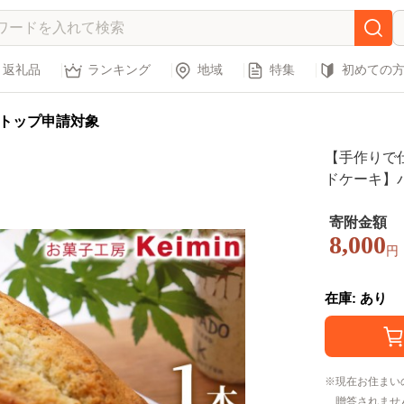
返礼品
ランキング
地域
特集
初めての
トップ申請対象
【手作りで
ドケーキ】
8×17cm 
パウンドケー
寄附金額
8,000
製 人気 ス
円
作り 手土産
在庫: あり
現在お住まい
贈答されませ