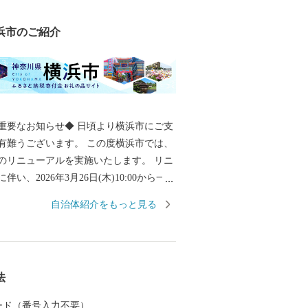
浜市のご紹介
重要なお知らせ◆ 日頃より横浜市にご支
有難うございます。 この度横浜市では、
のリニューアルを実施いたします。 リニ
い、2026年3月26日(木)10:00から一定
付を停止させて頂きます。 2026年４月２
自治体紹介をもっと見る
00以降、作業が完了次第の再開を予定してお
不便をお掛けいたしますが、何卒ご理解の
申し上げます。 ******************
*************************************
法
させ、寄附者の方に寄附金の活用状況を
 カード（番号入力不要）