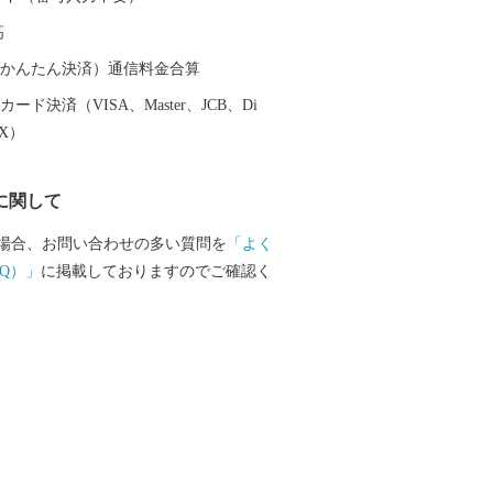
するなど、ふるさと納税制度本来の趣旨
高
を進めてきました。 今後もこの取組姿
ころはなく、より多くの方々に横浜市の
（auかんたん決済）通信料金合算
知っていただき、応援いただくととも
ード決済（VISA、Master、JCB、Di
納税制度を通じて横浜の魅力を感じてい
EX）
、返礼品（お礼の品）を取り揃えていま
への「ふるさと納税」を通じて、横浜を
に関して
ください！ （※横浜市外在住の個人の方
お贈りします。横浜市在住の方にはお礼
場合、お問い合わせの多い質問を
「よく
できません。また、法人・組織・団体か
Q）」
に掲載しておりますのでご確認く
おいては、お礼の品をお贈り出来ませ
お問い合わせ先】 ◆返礼
領証明書、ワンストップ申請等、ふるさ
横浜市ふるさと納税サポート室 TEL：
 Mail:support@yokohama.furusato-lg.jp
日9時～18時 ※土日祝日、GW、年末年
額控除制度 住民税
まいの市区町村の税務課へ 所得税の控