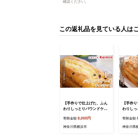
確認ください。
この返礼品を見ている人は
【手作りで仕上げた、ふん
【手作り
わりしっとりパウンドケー
わりしっ
キ】パウンドケーキ（チョ
キ】パウ
8,000円
寄附金額
寄附金額
コチップ）8×17cm 1本 パ
モンド）8
ウンドケーキ フルーツパウ
ンドケー
神奈川県横浜市
神奈川県
ンドケーキ スイーツ ケーキ
ドケーキ
洋菓子 デザート お取り寄せ
洋菓子 