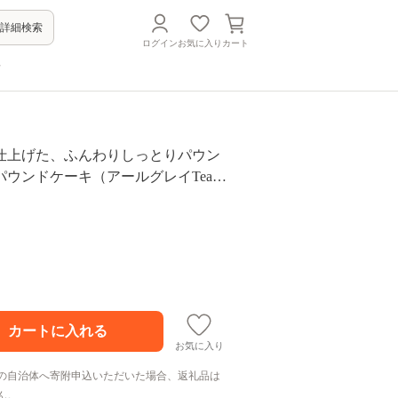
詳細検索
ログイン
お気に入り
カート
方
仕上げた、ふんわりしっとりパウン
パウンドケーキ（アールグレイTea）
1本 神奈川県 横浜市 おいしい おすすめ
キ アールグレイ 紅茶 ティー 自家
イーツ デザート お取り寄せ ご褒美 手
 内祝い 洋菓子
お気に入り
の自治体へ寄附申込いただいた場合、返礼品は
ん。