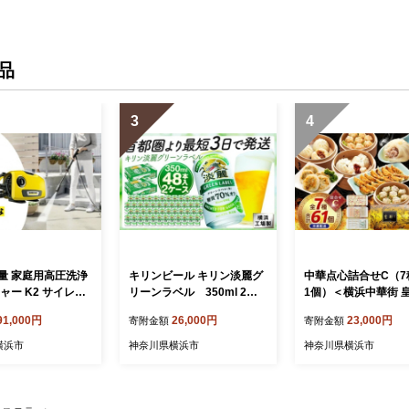
作り おすすめ 手
クランベリー ご褒美 手作り
キ 洋菓子 デザート 
い お中元 お歳暮
おすすめ 手土産 内祝い お
寄せ グレープシード
中元 お歳暮 横浜市
ヘルシー ご褒美 手作
すすめ 手土産 内祝い
品
元 お歳暮 横浜市
3
4
量 家庭用高圧洗浄
キリンビール キリン淡麗グ
中華点心詰合せC（7種
ャー K2 サイレン
リーンラベル 350ml 2ケ
1個）＜横浜中華街 
ームノズル付きで洗
ース（48本入）【横浜工場
｜肉まん シューマイ
91,000円
26,000円
23,000円
寄附金額
寄附金額
 水道ホース比約7
製】
イ 小籠包 餃子 中華
 スマート収納でワ
理 横浜中華街 人気中
横浜市
神奈川県横浜市
神奈川県横浜市
接続で掃除に便利
すすめ中華 点心 点
県横浜市
点心詰合せ 点心おす
茶 飲茶セット お取
送料無料 神奈川県 