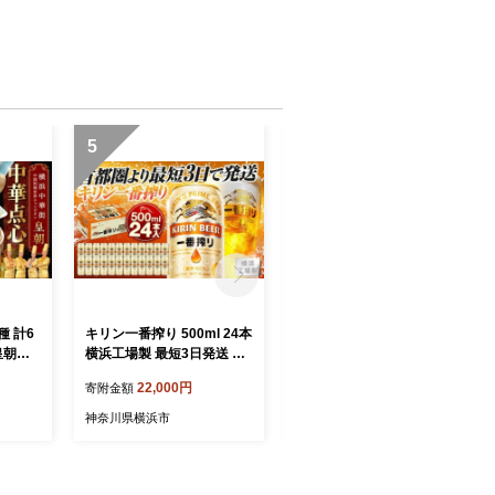
お取り
ズ 自家製 人気 スイーツ ホ
オイル
ールケーキ デザート お取り
り お
寄せ ご褒美 手作り 手土産
 お中
内祝い 洋菓子
5
6
 計6
キリン一番搾り 500ml 24本
VANILLABEANS ショーコ
皇朝＞
横浜工場製 最短3日発送 一
ラ 8個 テレビ紹介 グランプ
 シウマ
番搾り麦汁のみを使うキリ
リ受賞 横浜発の本格生チョ
22,000円
14,000円
寄附金額
寄附金額
 中華料
ンビール独自の製法 調和の
コクッキーサンド 厳選素材
華 お
とれた飲みやすい味わいの
の濃厚チョコレート｜神奈
神奈川県横浜市
神奈川県横浜市
心セット
ビール｜神奈川県横浜市
川県横浜市
すめ 飲
り寄せ
横浜市