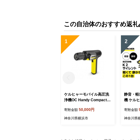
ご褒美 手作り おすすめ 手
ご褒美 手
土産 内祝い お中元 お歳暮
土産 内祝
横浜市
横浜市
この自治体のおすすめ返礼
1
2
ケルヒャーモバイル高圧洗
静音・軽
浄機OC Handy Compact
機 ケルヒ
（ハンディエア） 神奈川県
ト フォ
50,000円
寄附金額
寄附金額
横浜市 生活家電 日用品 人
車も簡単
気 おすすめ 送料無料 掃除
0%節水
神奈川県横浜市
神奈川県
便利 コンパクト 高圧洗浄機
ンタッチ
ポータブル清掃 泡洗浄 家事
｜神奈川
ラク ベランダ掃除