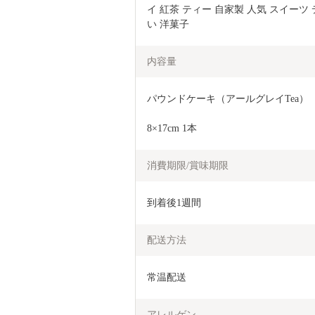
イ 紅茶 ティー 自家製 人気 スイーツ
い 洋菓子
内容量
パウンドケーキ（アールグレイTea）
8×17cm 1本
消費期限/賞味期限
到着後1週間
配送方法
常温配送
アレルゲン