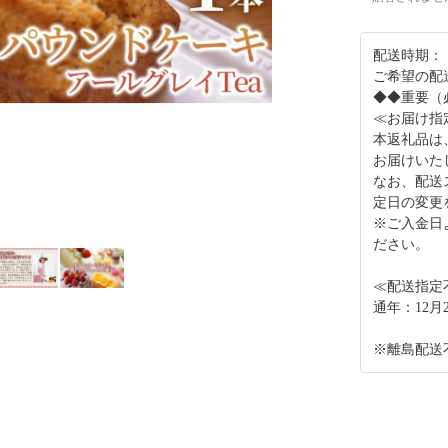
配送時期：
ご希望の配
◆◆重要（
≪お届け指
本返礼品は
お届けいた
なお、配送
定日の変更
※ご入金日
ださい。
≪配送指定
通年：12月2
※離島配送