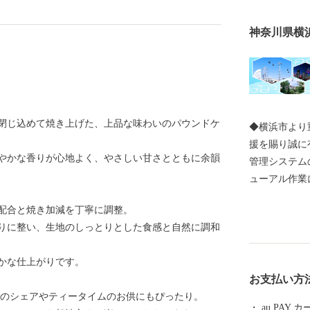
神奈川県横
閉じ込めて焼き上げた、上品な味わいのパウンドケ
◆横浜市より
援を賜り誠に
やかな香りが心地よく、やさしい甘さとともに余韻
管理システム
ューアル作業に伴
期間、寄附受
配合と焼き加減を丁寧に調整。
日(水)12:
りに整い、生地のしっとりとした食感と自然に調和
ります。 ご
程、宜しくお願い
かな仕上がりです。
************
お支払い方
*********** 横浜市では、制度創設以来、寄附金の
族でのシェアやティータイムのお供にもぴったり。
使い道を充実
au PAY