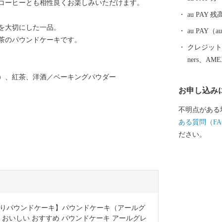
コーヒーとも相性良くお楽しみいただけます。
丁寧にお伝え
au PAY 残
に則って取組
を大切にした一品。
勢に変わると
au PAY
茶のパウンドケーキです。
取組について
クレジットカ
に、ふるさと
ners、AM
ただけるよう
）、紅茶、洋酒／ベーキングパウダー
す。 横浜市
お申し込み
身近に感じて
にお礼の品を
不明点がある
の品はお贈り
ある質問（FA
らのご寄附に
ださい。
ん。ご了承ください。） 【
品、寄附金受
と納税全般 
050-5538-7986
営業時間：平
始は休業となります ◆寄附金の税
りパウンドケーキ】パウンドケーキ（アールグ
の控除：お住
横浜市 おいしい おすすめ パウンドケーキ アールグレ