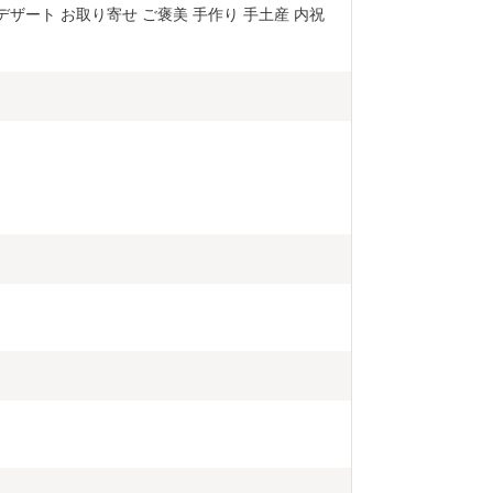
除：お住まいを管轄の税
 デザート お取り寄せ ご褒美 手作り 手土産 内祝
納税」総務大
和７年９月2
対象となる地
の指定により
個人住民税