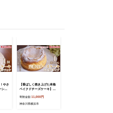
％！やさ
【香ばしく焼き上げた本格
ーシフ
ベイクドチーズケーキ】定
Yシフォ
番のチーズケーキベークド
11,000円
寄附金額
レイ紅
タイプ 15cm 1ホール 神奈
フォン
川県 横浜市 おいしい おす
神奈川県横浜市
ケーキ
すめ チーズケーキ ベークド
ツ ケー
チーズケーキ クリームチー