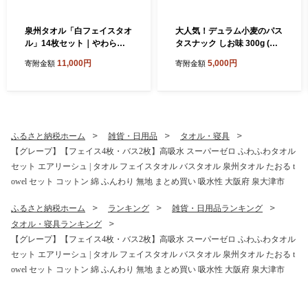
泉州タオル「白フェイスタオ
大人気！デュラム小麦のパス
ル」14枚セット｜やわらか
タスナック しお味 300g (約5
フェイスタオル セット 吸水
4個装) | お菓子 スナック菓子
11,000円
5,000円
寄附金額
寄附金額
性 普段使い 泉州タオル [381
個包装 パスタ スナック 塩味
0]
しお味 おやつ おつまみ 晩酌
おかし スナック菓子 詰め合
わせ[4641]
ふるさと納税ホーム
雑貨・日用品
タオル・寝具
【グレープ】【フェイス4枚・バス2枚】高吸水 スーパーゼロ ふわふわタオル
セット エアリーシュ | タオル フェイスタオル バスタオル 泉州タオル たおる t
owel セット コットン 綿 ふんわり 無地 まとめ買い 吸水性 大阪府 泉大津市
ふるさと納税ホーム
ランキング
雑貨・日用品ランキング
タオル・寝具ランキング
【グレープ】【フェイス4枚・バス2枚】高吸水 スーパーゼロ ふわふわタオル
セット エアリーシュ | タオル フェイスタオル バスタオル 泉州タオル たおる t
owel セット コットン 綿 ふんわり 無地 まとめ買い 吸水性 大阪府 泉大津市