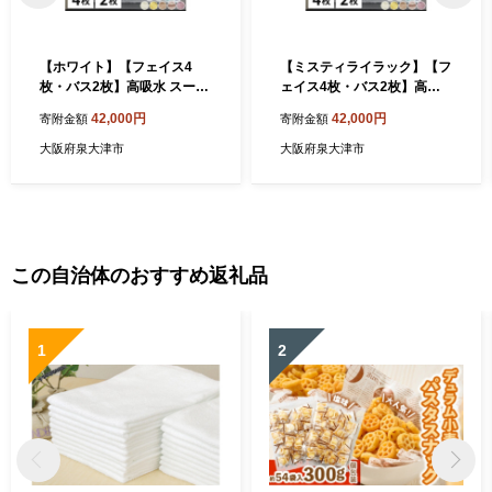
【ホワイト】【フェイス4
【ミスティライラック】【フ
枚・バス2枚】高吸水 スーパ
ェイス4枚・バス2枚】高吸
ーゼロ ふわふわタオルセッ
水 スーパーゼロ ふわふわタ
42,000円
42,000円
寄附金額
寄附金額
ト エアリーシュ | タオル フ
オルセット エアリーシュ | タ
ェイスタオル バスタオル 泉
オル フェイスタオル バスタ
大阪府泉大津市
大阪府泉大津市
州タオル たおる towel セッ
オル 泉州タオル たおる towe
ト コットン 綿 ふんわり 無地
l セット コットン 綿 ふんわ
まとめ買い 吸水性 大阪府 泉
り 無地 まとめ買い 吸水性 大
大津市
阪府 泉大津市
この自治体のおすすめ返礼品
1
2