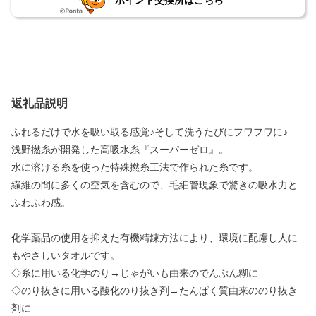
ポイント交換所はこちら
返礼品説明
ふれるだけで水を吸い取る感覚♪そして洗うたびにフワフワに♪
浅野撚糸が開発した高吸水糸『スーパーゼロ』。
水に溶ける糸を使った特殊撚糸工法で作られた糸です。
繊維の間に多くの空気を含むので、毛細管現象で驚きの吸水力と
ふわふわ感。
化学薬品の使用を抑えた有機精錬方法により、環境に配慮し人に
もやさしいタオルです。
◇糸に用いる化学のり→じゃがいも由来のでんぷん糊に
◇のり抜きに用いる酸化のり抜き剤→たんぱく質由来ののり抜き
剤に