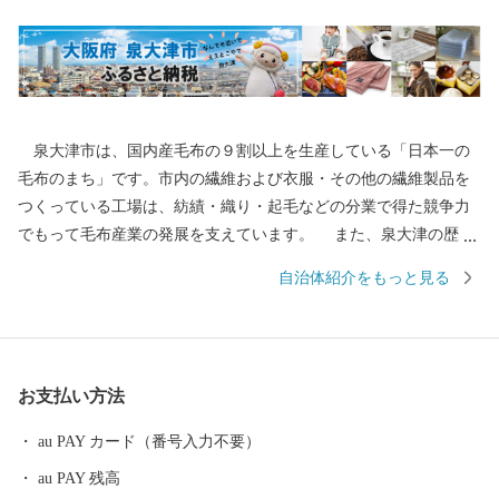
泉大津市は、国内産毛布の９割以上を生産している「日本一の
毛布のまち」です。市内の繊維および衣服・その他の繊維製品を
つくっている工場は、紡績・織り・起毛などの分業で得た競争力
でもって毛布産業の発展を支えています。 また、泉大津の歴史
は古く、奈良時代には府中におかれた国の役所の外港として栄え
自治体紹介をもっと見る
ていました。交通の要として人の往来も多く、随筆や紀行の中に
も、「小津の泊」「小津の浦なる岸の松原」「大津の浦」の名で
登場する名勝の地です。 昭和17年4月1日に市制を施行、泉大津
市と改称。大阪府の南部に位置し、北部・東部は高石市と和泉
お支払い方法
市、南部は大津川を境として泉北郡忠岡町と隣接しています。西
北部は大阪湾に面し、はるかに六甲山、淡路島を望むことができ
au PAY カード（番号入力不要）
ます。市内全域がほぼ平坦で、市街化区域になっています。
au PAY 残高