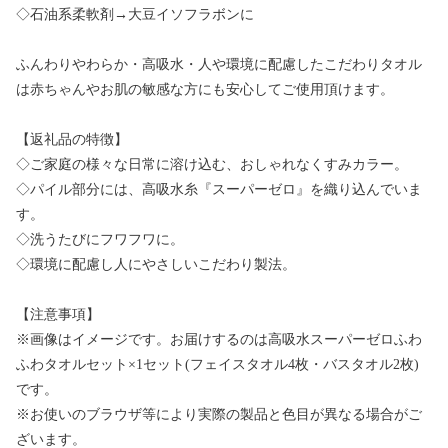
◇石油系柔軟剤→大豆イソフラボンに
ふんわりやわらか・高吸水・人や環境に配慮したこだわりタオル
は赤ちゃんやお肌の敏感な方にも安心してご使用頂けます。
【返礼品の特徴】
◇ご家庭の様々な日常に溶け込む、おしゃれなくすみカラー。
◇パイル部分には、高吸水糸『スーパーゼロ』を織り込んでいま
す。
◇洗うたびにフワフワに。
◇環境に配慮し人にやさしいこだわり製法。
【注意事項】
※画像はイメージです。お届けするのは高吸水スーパーゼロふわ
ふわタオルセット×1セット(フェイスタオル4枚・バスタオル2枚)
です。
※お使いのブラウザ等により実際の製品と色目が異なる場合がご
ざいます。