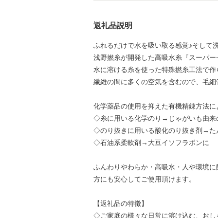
返礼品説明
ふれるだけで水を吸い取る感覚♪そして
浅野撚糸が開発した高吸水糸『スーパー
水に溶ける糸を使った特殊撚糸工法で作
繊維の間に多くの空気を含むので、毛細
化学薬品の使用を抑えた有機精錬方法に
◇糸に用いる化学のり→じゃがいも由来
◇のり抜きに用いる酸化のり抜き剤→た
◇石油系柔軟剤→大豆イソフラボンに
ふんわりやわらか・高吸水・人や環境に
方にも安心してご使用頂けます。
【返礼品の特徴】
◇ご家庭の様々な日常に溶け込む、おし