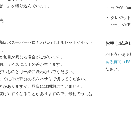
す。西北部は
ゼロ』を織り込んでいます。
を望むことが
au PAY
化区域にな
クレジットカ
法。
ners、AM
高吸水スーパーゼロふわふわタオルセット×1セット
お申し込み
す。
不明点がある
と色目が異なる場合がございます。
ある質問（FA
調、サイズに若干の差が生じます。
ださい。
すいものとは一緒に洗わないでください。
すぐにその部分の糸をハサミで切ってください。
とがありますが、品質には問題ございません。
抜けやすくなることがありますので、最初のうちは