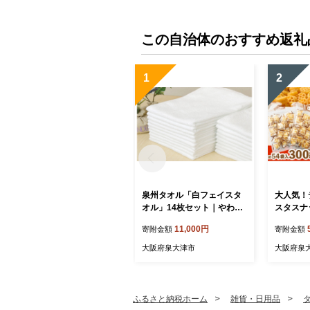
阪府 泉大津市
吸水性 
この自治体のおすすめ返礼
1
2
泉州タオル「白フェイスタ
大人気！
オル」14枚セット｜やわら
スタスナッ
か フェイスタオル セット
(約54個装
11,000円
寄附金額
寄附金額
吸水性 普段使い 泉州タオル
ク菓子 個
[3810]
ック 塩味
大阪府泉大津市
大阪府泉
つまみ 晩
ク菓子 詰
ふるさと納税ホーム
雑貨・日用品