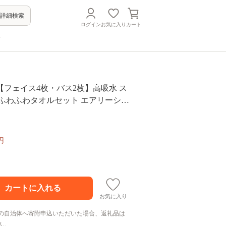
詳細検索
ログイン
お気に入り
カート
方
【フェイス4枚・バス2枚】高吸水 ス
 ふわふわタオルセット エアリーシュ
フェイスタオル バスタオル 泉州タオル
el セット コットン 綿 ふんわり 無地
吸水性 大阪府 泉大津市
円
お気に入り
の自治体へ寄附申込いただいた場合、返礼品は
ん。