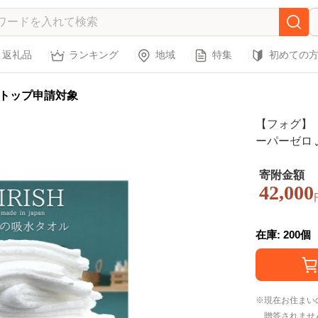
返礼品
ランキング
地域
特集
初めての
トップ申請対象
【フォグ】
ーパーゼロ
| タオル 
たおる tow
寄附金額
42,000
まとめ買い 
在庫: 200個
現在お住まい
贈答されませ