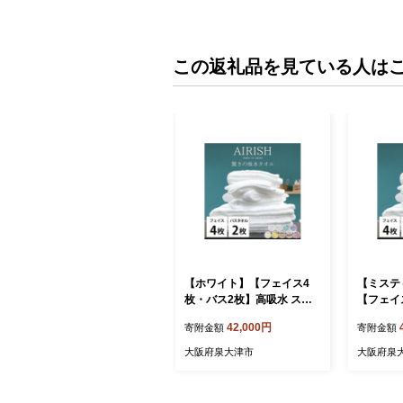
この返礼品を見ている人は
【ホワイト】【フェイス4
【ミステ
枚・バス2枚】高吸水 スー
【フェイ
パーゼロ ふわふわタオルセ
高吸水 
42,000円
寄附金額
寄附金額
ット エアリーシュ | タオル
わタオル
フェイスタオル バスタオル
ュ | タ
大阪府泉大津市
大阪府泉
泉州タオル たおる towel セ
バスタオ
ット コットン 綿 ふんわり
る towe
無地 まとめ買い 吸水性 大
ふんわり