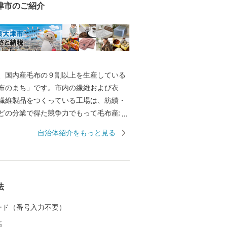
津市のご紹介
国内産毛布の９割以上を生産している
布のまち」です。市内の繊維および衣
繊維製品をつくっている工場は、紡績・
どの分業で得た競争力でもって毛布産業
ています。 また、泉大津の歴史は古
自治体紹介をもっと見る
には府中におかれた国の役所の外港とし
した。交通の要として人の往来も多く、
中にも、「小津の泊」「小津の浦なる岸
津の浦」の名で登場する名勝の地です。
法
月1日に市制を施行、泉大津市と改称。大
位置し、北部・東部は高石市と和泉市、
 カード（番号入力不要）
を境として泉北郡忠岡町と隣接していま
高