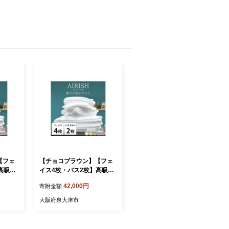
【フェ
【チョコブラウン】【フェ
高吸水
イス4枚・バス2枚】高吸水
わタオ
スーパーゼロ ふわふわタオ
42,000円
寄附金額
 | タ
ルセット エアリーシュ | タ
 バスタ
オル フェイスタオル バスタ
大阪府泉大津市
 tow
オル 泉州タオル たおる tow
綿 ふん
el セット コットン 綿 ふん
 吸水
わり 無地 まとめ買い 吸水