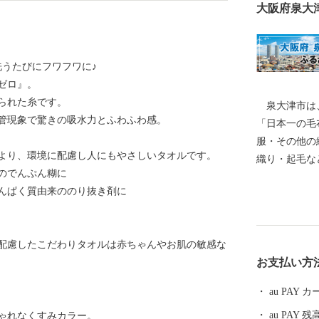
大阪府泉大
洗うたびにフワフワに♪
ゼロ』。
られた糸です。
泉大津市は、
管現象で驚きの吸水力とふわふわ感。
「日本一の毛
服・その他の
より、環境に配慮し人にもやさしいタオルです。
織り・起毛な
のでんぷん糊に
の発展を支え
んぱく質由来ののり抜き剤に
く、奈良時代
て栄えていま
随筆や紀行の
配慮したこだわりタオルは赤ちゃんやお肌の敏感な
の松原」「大
お支払い方
昭和17年4
阪府の南部に
au PAY
南部は大津川
au PAY 残
ゃれなくすみカラー。