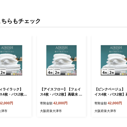
こちらもチェック
ィライラック】
【アイスフロー】【フェイ
【ピンクベージュ】
ス4枚・バス2枚】
ス4枚・バス2枚】高吸水 ス
イス4枚・バス2枚】
スーパーゼロ ふわふ
ーパーゼロ ふわふわタオル
スーパーゼロ ふわふ
42,000円
42,000円
42,000円
寄附金額
寄附金額
セット エアリーシ
セット エアリーシュ | タオ
ルセット エアリーシュ
オル フェイスタオル
ル フェイスタオル バスタオ
オル フェイスタオル
大津市
大阪府泉大津市
大阪府泉大津市
ル 泉州タオル たお
ル 泉州タオル たおる towel
オル 泉州タオル たおる
l セット コットン 綿
セット コットン 綿 ふんわ
el セット コットン 
 無地 まとめ買い
り 無地 まとめ買い 吸水性
わり 無地 まとめ買い