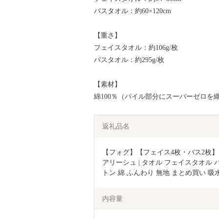
バスタオル：約60×120cm
【重さ】
フェイスタオル：約106g/枚
バスタオル：約295g/枚
【素材】
綿100％（パイル部分にスーパーゼロを
返礼品名
【フォグ】【フェイス4枚・バス2枚】
アリーシュ | タオル フェイスタオル バ
トン 綿 ふんわり 無地 まとめ買い 吸
内容量