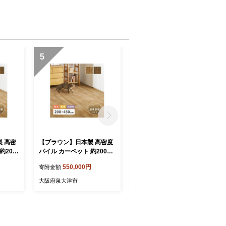
性 大阪府 泉大津市
5
6
 高密
【ブラウン】日本製 高密度
【ブラウン】日本製 高密度
約200
パイル カーペット 約200×4
パイル カーペット 約200×4
ーリング
50cm ナチュラル 1枚 フロ
00cm 1枚 フローリング調 7
550,000円
500,000円
寄附金額
寄附金額
ーリング調 700044016
00044015
大阪府泉大津市
大阪府泉大津市