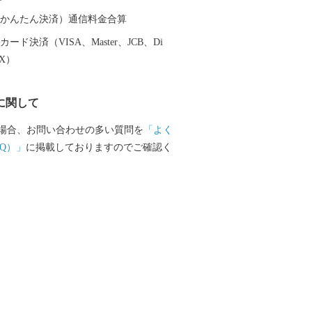
大阪湾に面し、はるかに六甲山、淡路島
できます。市内全域がほぼ平坦で、市街
（auかんたん決済）通信料金合算
っています。
ード決済（VISA、Master、JCB、Di
EX）
に関して
場合、お問い合わせの多い質問を
「よく
Q）」
に掲載しておりますのでご確認く