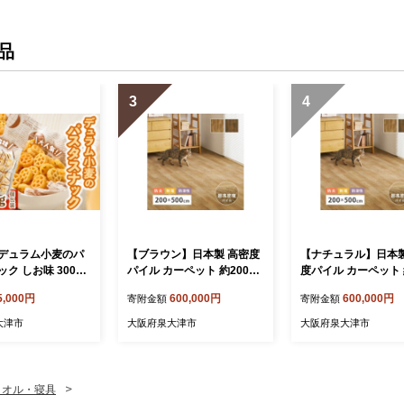
大阪府 泉大津市
大阪府 泉大津市
性 大阪府 泉大津市
品
3
4
デュラム小麦のパ
【ブラウン】日本製 高密度
【ナチュラル】日本製
ク しお味 300g
パイル カーペット 約200×5
度パイル カーペット 
) | お菓子 スナッ
00cm 1枚 フローリング調 7
×500cm 1枚 フロ
5,000円
600,000円
600,000円
寄附金額
寄附金額
包装 パスタ スナ
00044017
調 700044007
 しお味 おやつ お
大津市
大阪府泉大津市
大阪府泉大津市
酌 おかし スナッ
め合わせ[4641]
タオル・寝具