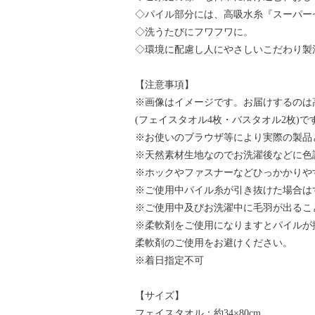
◇パイル部分には、高吸水糸『スーパー
◇洗うたびにフワフワに。
◇環境に配慮し人にやさしいこだわり製
【注意事項】
※画像はイメージです。お届けするのは
(フェイスタオル4枚・バスタオル2枚)で
※お使いのブラウザ等により実際の製品
※天然素材生地なのでお洗濯後などに色
※ホックやファスナーなどひっかかりや
※ご使用中パイル糸が引き抜けた場合は
※ご使用中及びお洗濯中に毛羽が出るこ
※柔軟剤をご使用になりますとパイルが
柔軟剤のご使用をお避けください。
※着日指定不可
【サイズ】
フェイスタオル：約34×80cm