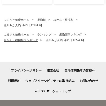
和牛 肉 焼き肉 バーベキュー
BBQ ギフト プレゼント カル
ビ ロース【1089358】
ふるさと納税ホーム
果物類
みかん・柑橘類
温州みかん約5キロ【1727486】
ふるさと納税ホーム
ランキング
果物類ランキング
みかん・柑橘類ランキング
温州みかん約5キロ【1727486】
プライバシーポリシー
運営会社
自治体関係者の皆様へ
利用規約
ウェブアクセシビリティの取り組み
お問い合わせ
au PAY マーケットトップ