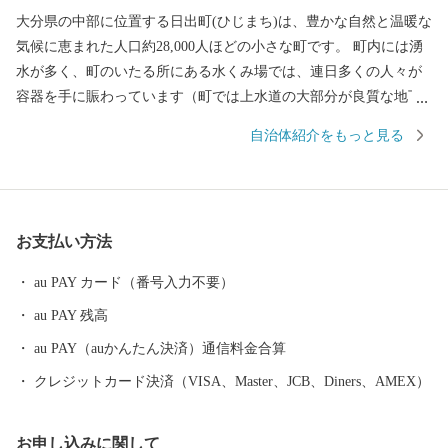
大分県の中部に位置する日出町(ひじまち)は、豊かな自然と温暖な
気候に恵まれた人口約28,000人ほどの小さな町です。 町内には湧
水が多く、町のいたる所にある水くみ場では、連日多くの人々が
容器を手に賑わっています（町では上水道の大部分が良質な地下
水で賄われています）。 湧水は地上に限らず、海底からも湧き出
自治体紹介をもっと見る
しており、真清水と海水が混ざる海域では、町の特産品である高
級魚「城下かれい」が育まれています。 このように、素晴らしい
環境に恵まれた日出町では、大分むぎ焼酎「二階堂」をはじめ、
豊後牛やブランド豚肉、城下かれいに代表される豊富な海産物な
お支払い方法
ど、町の魅力がつまったお礼の品をご用意しています。 【ご寄附
にあたっての注意事項】 ・お礼品は、送付者名に、お礼品受発注
au PAY カード（番号入力不要）
業務委託事業者である「株式会社さとふる」と表記して送付いた
au PAY 残高
します。 （送付者名の変更は承っておりません） ・寄附者住所と
お礼品送付先住所が異なる場合、送付先でお品を受け取る方に対
au PAY（auかんたん決済）通信料金合算
し、お礼品が届くことを必ず事前にご連絡ください。 （「寄附し
クレジットカード決済（VISA、Master、JCB、Diners、AMEX）
た覚えがないのにお礼品が送られてきた」とのお問い合わせがし
ばしば寄せられております） ・お礼品によっては、発送までにお
お申し込みに関して
時間を頂戴するものがございます。 ・日出町にお住まいの方から