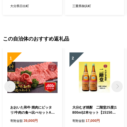
かん 石地温州みかん デザー
ト 5kg 三重県 御浜町】
大分県日出町
三重県御浜町
この自治体のおすすめ返礼品
1
2
おおいた和牛 焼肉にピッタ
大分むぎ焼酎 二階堂25度(1
リ!牛肉の食べ比べセットA
800ml)2本セット【151504
(上カルビ&上ロース)(合計60
3】
39,000円
17,000円
寄附金額
寄附金額
0g)3～4人前_お肉 黒毛和牛