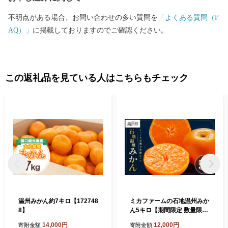
のご寄附に対しては、お礼品の送付をいたしておりません。 【ワ
不明点がある場合、お問い合わせの多い質問を
「よくある質問（F
ンストップ特例申請書送付先】 〒541-8790 大阪府大阪市中央区南
AQ）」
に掲載しておりますのでご確認ください。
本町１の６の２０ コーユービジネス内 44341 大分県日出町 ふ
るさと納税 ワンストップ特例申請書類受付係 HELLO KITTY ©1
976, 2020 SANRIO CO.,LTD.APPROVAL NO.L611294
この返礼品を見ている人はこちらもチェック
温州みかん約7キロ【172748
ミカファームの石地温州みか
8】
ん5キロ【期間限定 数量限定
果物 フルーツ みかん 温州み
14,000円
12,000円
寄附金額
寄附金額