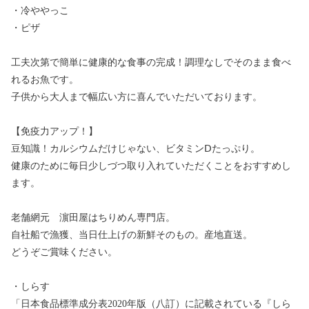
・冷ややっこ
・ピザ
工夫次第で簡単に健康的な食事の完成！調理なしでそのまま食べ
れるお魚です。
子供から大人まで幅広い方に喜んでいただいております。
【免疫力アップ！】
豆知識！カルシウムだけじゃない、ビタミンⅮたっぷり。
健康のために毎日少しづつ取り入れていただくことをおすすめし
ます。
老舗網元 濵田屋はちりめん専門店。
自社船で漁獲、当日仕上げの新鮮そのもの。産地直送。
どうぞご賞味ください。
・しらす
「日本食品標準成分表2020年版（八訂）に記載されている『しら