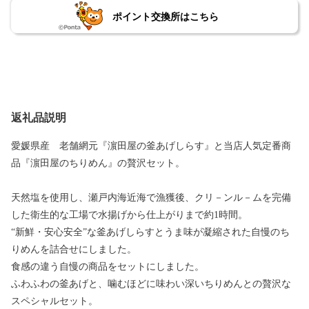
ポイント交換所はこちら
返礼品説明
愛媛県産 老舗網元『濵田屋の釜あげしらす』と当店人気定番商
品『濵田屋のちりめん』の贅沢セット。
天然塩を使用し、瀬戸内海近海で漁獲後、クリ－ンル－ムを完備
した衛生的な工場で水揚げから仕上がりまで約1時間。
“新鮮・安心安全”な釜あげしらすとうま味が凝縮された自慢のち
りめんを詰合せにしました。
食感の違う自慢の商品をセットにしました。
ふわふわの釜あげと、噛むほどに味わい深いちりめんとの贅沢な
スペシャルセット。