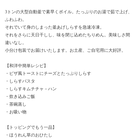
3トンの大型自動釜で素早くボイル。たっぷりのお湯で茹で上げ、
ふわふわ。
それでいて身のしまった釜あげしらすを急速冷凍。
それをさらに天日干しし、味を閉じ込めたちりめん。美味しさ間
違いなし。
小分け包装でお届けいたします。お土産、ご自宅用に大好評。
【和洋中簡単レシピ】
・ピザ風トーストにチーズとたっぷりしらす
・しらすパスタ
・しらすキムチチャ－ハン
・炊き込みご飯
・茶碗蒸し
・お吸い物
【トッピングでもう一品】
・ほうれん草のおひたし