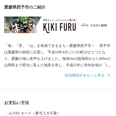
愛媛県西予市のご紹介
「海」「里」「山」を体感できるまち～愛媛県西予市～ 西予市
は愛媛県の南部に位置し、平成16年4月に5つの町がひとつとな
り、愛媛の地に産声を上げました。海抜0mの臨海部から1,400mの
山間部まで変化に富んだ地形を有し、平成25年に市内全域が「四
国西予ジオパーク」として日本ジオパークに認定され、美しく豊
自治体紹介をもっと見る
かな自然環境・景観、その地で息づいてきた歴史と伝統文化を誇
るまちです。 このかけがえのない財産を大切に守り、「住む人
が暮らして安心を体感できるふるさと」であるよう、未来へ輝く
西予市づくりに全力で取り組んでまいります。
お支払い方法
au PAY カード（番号入力不要）