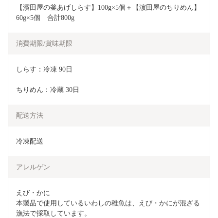
【濱田屋の釜あげしらす】100g×5個＋【濵田屋のちりめん】
60g×5個　合計800g
消費期限/賞味期限
しらす：冷凍 90日
ちりめん：冷蔵 30日
配送方法
冷凍配送
アレルゲン
えび・かに

本製品で使用しているいわしの稚魚は、えび・かにが混ざる
漁法で採取しています。