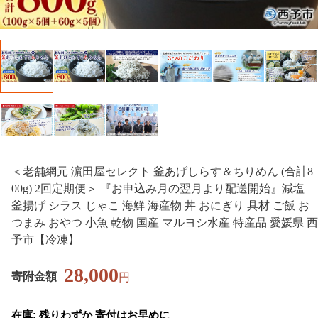
＜老舗網元 濵田屋セレクト 釜あげしらす＆ちりめん (合計8
00g) 2回定期便＞ 『お申込み月の翌月より配送開始』減塩
釜揚げ シラス じゃこ 海鮮 海産物 丼 おにぎり 具材 ご飯 お
つまみ おやつ 小魚 乾物 国産 マルヨシ水産 特産品 愛媛県 西
予市【冷凍】
28,000
寄附金額
円
在庫: 残りわずか 寄付はお早めに