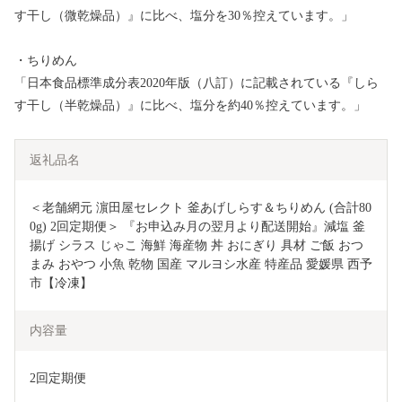
す干し（微乾燥品）』に比べ、塩分を30％控えています。」
・ちりめん
「日本食品標準成分表2020年版（八訂）に記載されている『しら
す干し（半乾燥品）』に比べ、塩分を約40％控えています。」
返礼品名
＜老舗網元 濵田屋セレクト 釜あげしらす＆ちりめん (合計80
0g) 2回定期便＞ 『お申込み月の翌月より配送開始』減塩 釜
揚げ シラス じゃこ 海鮮 海産物 丼 おにぎり 具材 ご飯 おつ
まみ おやつ 小魚 乾物 国産 マルヨシ水産 特産品 愛媛県 西予
市【冷凍】
内容量
2回定期便