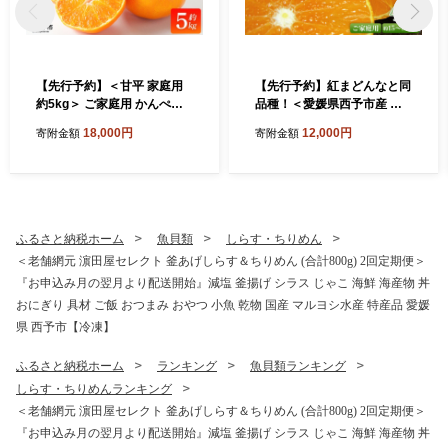
【先行予約】＜甘平 家庭用
【先行予約】紅まどんなと同
約5kg＞ ご家庭用 かんぺい
品種！＜愛媛県西予市産 愛
高級 柑橘 ブランド みかん 蜜
媛まどんな ご家庭用 約4kg
18,000円
12,000円
寄附金額
寄附金額
柑 訳あり 果物 くだもの フル
＞ 約15～30個入り 訳あり 柑
ーツ ミカン 愛媛 国産 ジュー
橘 果物 フルーツ オレンジ 愛
シー 明浜 特産品 笑丸 愛媛県
媛果試第28号 期間限定 マド
西予市【常温】『2027年2月
ンナ 甘い 食べて応援 宇都宮
上旬より順次出荷予定』
物産 愛媛県 西予市【常温】
ふるさと納税ホーム
魚貝類
しらす・ちりめん
＜老舗網元 濵田屋セレクト 釜あげしらす＆ちりめん (合計800g) 2回定期便＞
『お申込み月の翌月より配送開始』減塩 釜揚げ シラス じゃこ 海鮮 海産物 丼
おにぎり 具材 ご飯 おつまみ おやつ 小魚 乾物 国産 マルヨシ水産 特産品 愛媛
県 西予市【冷凍】
ふるさと納税ホーム
ランキング
魚貝類ランキング
しらす・ちりめんランキング
＜老舗網元 濵田屋セレクト 釜あげしらす＆ちりめん (合計800g) 2回定期便＞
『お申込み月の翌月より配送開始』減塩 釜揚げ シラス じゃこ 海鮮 海産物 丼