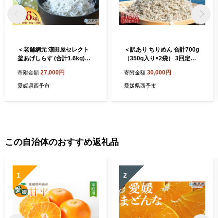
＜老舗網元 濵田屋セレクト
＜訳あり ちりめん 合計700g
釜あげしらす (合計1.6kg)＞
（350g入り×2袋） 3回定期
減塩 釜揚げ シラス じゃこ 海
便＞ 選べる 定期便 天日干し
27,000円
30,000円
寄附金額
寄附金額
鮮 海産物 丼 おにぎり 具材
お徳用 しらす シラス じゃこ
ご飯 おつまみ おやつ 小魚 乾
小分け 魚 小魚 海産物 加工品
愛媛県西予市
愛媛県西予市
物 国産 マルヨシ水産 特産品
おにぎり おつまみ おやつ 家
愛媛県 西予市【冷凍】
庭用 特産品 網元・祇園丸 愛
媛県 西予市【冷蔵】『お申
込み月の翌月より配送を開始
します』
この自治体のおすすめ返礼品
1
2