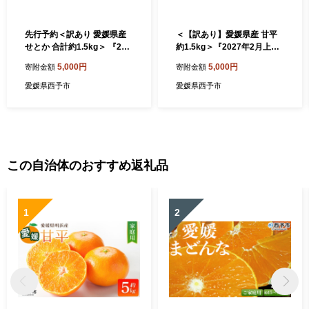
先行予約＜訳あり 愛媛県産
＜【訳あり】愛媛県産 甘平
せとか 合計約1.5kg＞ 『202
約1.5kg＞『2027年2月上旬
7年2月以降順次出荷予定』
～3月下旬迄に順次発送予
5,000円
5,000円
寄附金額
寄附金額
ご家庭用 ご自宅用 お試し 芳
定』 わけあり 訳アリ 甘い か
醇 わけあり 果物 柑橘 フルー
んぺい みかん 蜜柑 訳あり 果
愛媛県西予市
愛媛県西予市
ツ 高級柑橘 国産 とろける食
物 くだもの フルーツ ミカン
感 濃厚 果汁 産地直送 特産品
シャキシャキ 果汁 国産 株式
ミヤモトオレンジガーデン
会社三代目みかん職人 愛媛
愛媛県 西予市【常温】
県 西予市【常温】
この自治体のおすすめ返礼品
1
2