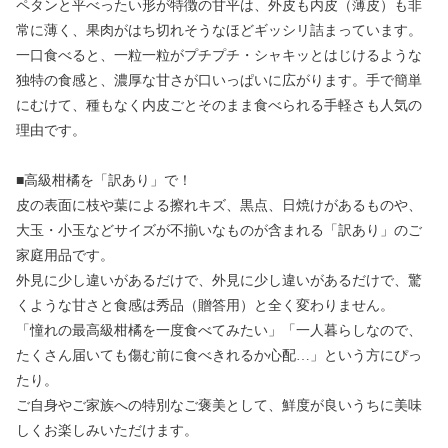
ペタンと平べったい形が特徴の甘平は、外皮も内皮（薄皮）も非
常に薄く、果肉がはち切れそうなほどギッシリ詰まっています。
一口食べると、一粒一粒がプチプチ・シャキッとはじけるような
独特の食感と、濃厚な甘さが口いっぱいに広がります。手で簡単
にむけて、種もなく内皮ごとそのまま食べられる手軽さも人気の
理由です。
■高級柑橘を「訳あり」で！
皮の表面に枝や葉による擦れキズ、黒点、日焼けがあるものや、
大玉・小玉などサイズが不揃いなものが含まれる「訳あり」のご
家庭用品です。
外見に少し違いがあるだけで、外見に少し違いがあるだけで、驚
くような甘さと食感は秀品（贈答用）と全く変わりません。
「憧れの最高級柑橘を一度食べてみたい」「一人暮らしなので、
たくさん届いても傷む前に食べきれるか心配…」という方にぴっ
たり。
ご自身やご家族への特別なご褒美として、鮮度が良いうちに美味
しくお楽しみいただけます。