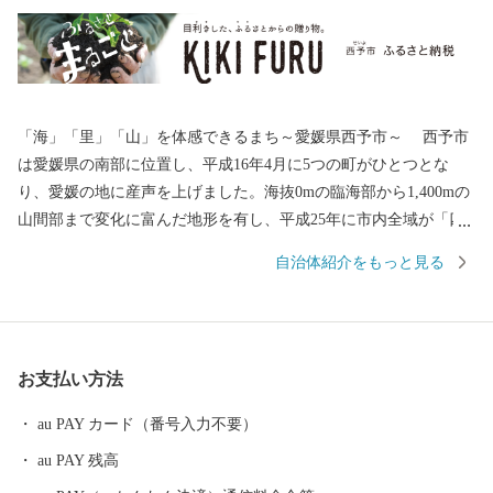
「海」「里」「山」を体感できるまち～愛媛県西予市～ 西予市
は愛媛県の南部に位置し、平成16年4月に5つの町がひとつとな
り、愛媛の地に産声を上げました。海抜0mの臨海部から1,400mの
山間部まで変化に富んだ地形を有し、平成25年に市内全域が「四
国西予ジオパーク」として日本ジオパークに認定され、美しく豊
自治体紹介をもっと見る
かな自然環境・景観、その地で息づいてきた歴史と伝統文化を誇
るまちです。 このかけがえのない財産を大切に守り、「住む人
が暮らして安心を体感できるふるさと」であるよう、未来へ輝く
西予市づくりに全力で取り組んでまいります。
お支払い方法
au PAY カード（番号入力不要）
au PAY 残高