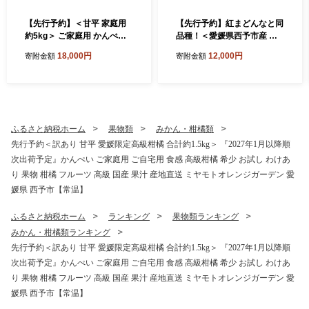
【先行予約】＜甘平 家庭用
【先行予約】紅まどんなと同
約5kg＞ ご家庭用 かんぺい
品種！＜愛媛県西予市産 愛
高級 柑橘 ブランド みかん 蜜
媛まどんな ご家庭用 約4kg
18,000円
12,000円
寄附金額
寄附金額
柑 訳あり 果物 くだもの フル
＞ 約15～30個入り 訳あり 柑
ーツ ミカン 愛媛 国産 ジュー
橘 果物 フルーツ オレンジ 愛
シー 明浜 特産品 笑丸 愛媛県
媛果試第28号 期間限定 マド
西予市【常温】『2027年2月
ンナ 甘い 食べて応援 宇都宮
上旬より順次出荷予定』
物産 愛媛県 西予市【常温】
ふるさと納税ホーム
果物類
みかん・柑橘類
先行予約＜訳あり 甘平 愛媛限定高級柑橘 合計約1.5kg＞ 『2027年1月以降順
次出荷予定』かんぺい ご家庭用 ご自宅用 食感 高級柑橘 希少 お試し わけあ
り 果物 柑橘 フルーツ 高級 国産 果汁 産地直送 ミヤモトオレンジガーデン 愛
媛県 西予市【常温】
ふるさと納税ホーム
ランキング
果物類ランキング
みかん・柑橘類ランキング
先行予約＜訳あり 甘平 愛媛限定高級柑橘 合計約1.5kg＞ 『2027年1月以降順
次出荷予定』かんぺい ご家庭用 ご自宅用 食感 高級柑橘 希少 お試し わけあ
り 果物 柑橘 フルーツ 高級 国産 果汁 産地直送 ミヤモトオレンジガーデン 愛
媛県 西予市【常温】