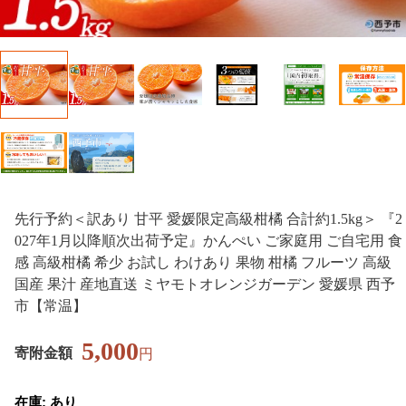
先行予約＜訳あり 甘平 愛媛限定高級柑橘 合計約1.5kg＞ 『2
027年1月以降順次出荷予定』かんぺい ご家庭用 ご自宅用 食
感 高級柑橘 希少 お試し わけあり 果物 柑橘 フルーツ 高級
国産 果汁 産地直送 ミヤモトオレンジガーデン 愛媛県 西予
市【常温】
5,000
寄附金額
円
在庫: あり