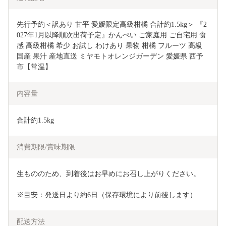
先行予約＜訳あり 甘平 愛媛限定高級柑橘 合計約1.5kg＞ 『2
027年1月以降順次出荷予定』かんぺい ご家庭用 ご自宅用 食
感 高級柑橘 希少 お試し わけあり 果物 柑橘 フルーツ 高級 
国産 果汁 産地直送 ミヤモトオレンジガーデン 愛媛県 西予
市【常温】
内容量
合計約1.5kg
消費期限/賞味期限
生もののため、到着後はお早めにお召し上がりください。
※目安：発送日より約6日（保存環境により前後します）
配送方法