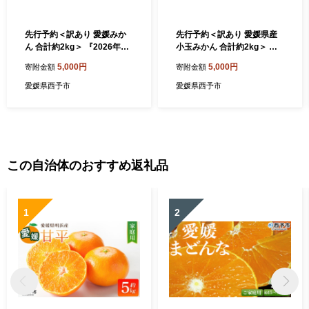
先行予約＜訳あり 愛媛みか
先行予約＜訳あり 愛媛県産
ん 合計約2kg＞ 『2026年11
小玉みかん 合計約2kg＞ 『2
月以降順次出荷予定』温州
026年11月以降順次出荷予
5,000円
5,000円
寄附金額
寄附金額
みかん フレッシュ ご家庭用
定』 甘さ凝縮 フレッシュ ご
ご自宅 蜜柑 愛媛県産 キロ 果
家庭用 ご自宅 蜜柑 果肉 お試
愛媛県西予市
愛媛県西予市
肉 お試し 果物 柑橘 フルーツ
し 果物 柑橘 フルーツ オレン
オレンジ 国産 濃厚 産地直送
ジ 国産 濃厚 果汁 産地直送
ミヤモトオレンジガーデン
ミヤモトオレンジガーデン
愛媛県 西予市【常温】
愛媛県 西予市【常温】
この自治体のおすすめ返礼品
1
2