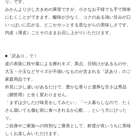
り」です。
みかんより少し大きめの果実ですが、小さなお子様でも手で簡単
にむくことができます。酸味が少なく、コクのある強い甘みが口
いっぱいに広がる、どこかホッとする昔ながらの美味しさです。
内皮（薄皮）ごとそのままお召し上がりいただけます。
■「訳あり」で！
皮の表面に枝や葉による擦れキズ、黒点、日焼けがあるものや、
大玉・小玉などサイズが不揃いなものが含まれる「訳あり」のご
家庭用品です。
外見に少し違いがあるだけで、豊かな香りと濃厚な甘さは秀品
（贈答用）と全く変わりません。
「まずは少しだけ味見をしてみたい」「一人暮らしなので、たく
さん届いても傷む前に食べきれるか心配…」という方にぴった
り。
ご自身やご家族への特別なご褒美として、鮮度が良いうちに美味
しくお楽しみいただけます。