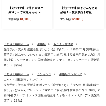
【先行予約】＜甘平 家庭用
【先行予約】紅まどんなと同
約5kg＞ ご家庭用 かんぺい
品種！＜愛媛県西予市産 愛
高級 柑橘 ブランド みかん 蜜
媛まどんな ご家庭用 約4kg
18,000円
12,000円
寄附金額
寄附金額
柑 訳あり 果物 くだもの フル
＞ 約15～30個入り 訳あり 柑
ーツ ミカン 愛媛 国産 ジュー
橘 果物 フルーツ オレンジ 愛
シー 明浜 特産品 笑丸 愛媛県
媛果試第28号 期間限定 マド
西予市【常温】『2027年2月
ンナ 甘い 食べて応援 宇都宮
上旬より順次出荷予定』
物産 愛媛県 西予市【常温】
ふるさと納税ホーム
果物類
みかん・柑橘類
先行予約＜訳あり 愛媛県産 ポンカン 合計約1.5kg＞ 『2027年1月以降順次出
荷予定』ぽんかん フレッシュ ご家庭用 ご自宅 蜜柑 愛媛県産 果肉 お試し 果
物 柑橘 フルーツ オレンジ 国産 産地直送 ミヤモトオレンジガーデン 愛媛県
西予市【常温】
ふるさと納税ホーム
ランキング
果物類ランキング
みかん・柑橘類ランキング
先行予約＜訳あり 愛媛県産 ポンカン 合計約1.5kg＞ 『2027年1月以降順次出
荷予定』ぽんかん フレッシュ ご家庭用 ご自宅 蜜柑 愛媛県産 果肉 お試し 果
物 柑橘 フルーツ オレンジ 国産 産地直送 ミヤモトオレンジガーデン 愛媛県
西予市【常温】