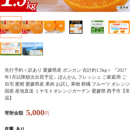
先行予約＜訳あり 愛媛県産 ポンカン 合計約1.5kg＞ 『2027
年1月以降順次出荷予定』ぽんかん フレッシュ ご家庭用 ご
自宅 蜜柑 愛媛県産 果肉 お試し 果物 柑橘 フルーツ オレンジ
国産 産地直送 ミヤモトオレンジガーデン 愛媛県 西予市【常
温】
5,000
寄附金額
円
在庫: あり