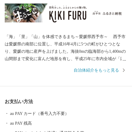
「海」「里」「山」を体感できるまち～愛媛県西予市～ 西予市
は愛媛県の南部に位置し、平成16年4月に5つの町がひとつとな
り、愛媛の地に産声を上げました。海抜0mの臨海部から1,400mの
山間部まで変化に富んだ地形を有し、平成25年に市内全域が「四
国西予ジオパーク」として日本ジオパークに認定され、美しく豊
自治体紹介をもっと見る
かな自然環境・景観、その地で息づいてきた歴史と伝統文化を誇
るまちです。 このかけがえのない財産を大切に守り、「住む人
が暮らして安心を体感できるふるさと」であるよう、未来へ輝く
西予市づくりに全力で取り組んでまいります。
お支払い方法
au PAY カード（番号入力不要）
au PAY 残高