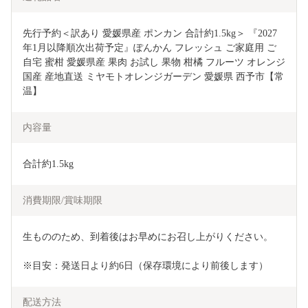
先行予約＜訳あり 愛媛県産 ポンカン 合計約1.5kg＞ 『2027
年1月以降順次出荷予定』ぽんかん フレッシュ ご家庭用 ご
自宅 蜜柑 愛媛県産 果肉 お試し 果物 柑橘 フルーツ オレンジ 
国産 産地直送 ミヤモトオレンジガーデン 愛媛県 西予市【常
温】
内容量
合計約1.5kg
消費期限/賞味期限
生もののため、到着後はお早めにお召し上がりください。
※目安：発送日より約6日（保存環境により前後します）
配送方法