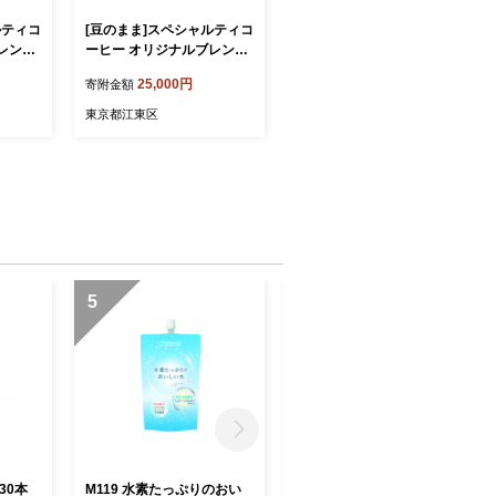
ルティコ
[豆のまま]スペシャルティコ
レンド
ーヒー オリジナルブレンド
コーヒー
200g×3種 【 珈琲 コーヒー
25,000円
寄附金額
ジナル
スペシャルティ オリジナル
DE CA
ブレンド ブレンド HIDE CA
東京都江東区
NAL SINONOME 焙煎 】
5
6
×30本
M119 水素たっぷりのおい
P115 【danran markⅡ】マ