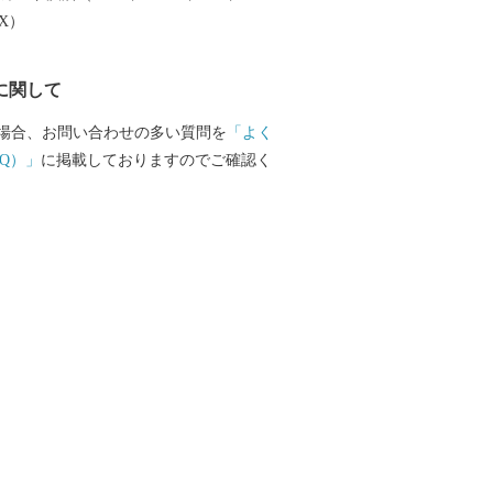
 八尾市はゆたかな歴史や文化財を有する
EX）
東部にある高安山山ろくは、地元で「や
呼ばれ、古くから人々が暮らす里山であ
に関して
の宝庫です。なかでも、中河内最大の前
合寺山（しおんじやま）古墳や、200基以
場合、お問い合わせの多い質問を
「よく
石室墳が集中する「高安千塚（たかやす
Q）」
に掲載しておりますのでご確認く
墳群」」は全国的にも知られています。
のまち＞ 中小企業を中心に、高度な技術
力を誇る「ものづくりのまち」です。 全
アの出荷額で伝統ある歯ブラシ生産をは
品や電子機器など最先端技術に至るま
光ります。 製造品出荷額は、府内で4番
年工業統計調査）の規模となり、ますます
の特産 ＜八尾えだまめ＞
は、生産地と大消費地が隣接しているた
に加え、完熟の状態で出荷できることで
実がしまっていて甘みがあるのが特徴で
の収穫量を誇ります。 ＜八尾若ごぼう＞