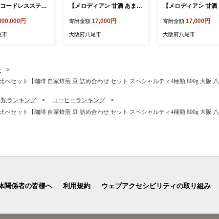
 コードレススティ
【メロディアン 甘酒 あま酒
【メロディアン 甘酒
 EC-CR1-H(グレ
アルコールゼロ ノンアルコ
紙パック 酒かす て
300,000円
17,000円
17,000円
寄附金額
寄附金額
シャープ 電化製品
ール ノンアル こめ麹 飲料
灘 伏見 飲料 大阪府
活家電 コードレス
大阪府 八尾】
尾市
大阪府八尾市
大阪府八尾市
ク クリーナー 掃除
ック ステーション
ブエア 薄型 自動ご
引力 絡まない ハ
ー
生活 正規品 大阪
べセット【珈琲 自家焙煎 豆 詰め合わせ セット スペシャルティ4種類 800g 大阪 
 返礼品】
料類ランキング
コーヒーランキング
べセット【珈琲 自家焙煎 豆 詰め合わせ セット スペシャルティ4種類 800g 大阪 
体関係者の皆様へ
利用規約
ウェブアクセシビリティの取り組み