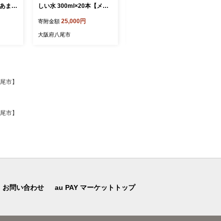
 あま酒
しい水 300ml×20本【メロ
ルチフラット焚き火台/CAM
んさい糖
ディアン 水素水 ミラブル
P873 (キャンプ/アウトドア)
25,000円
60,000円
寄附金額
寄附金額
 八尾】
天然水 溶存水素濃度1.2pp
m以上 ウルトラファインバ
大阪府八尾市
大阪府八尾市
ブル パウチ 飲料 水 大阪府
八尾】
八尾市】
八尾市】
お問い合わせ
au PAY マーケットトップ