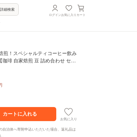
詳細検索
ログイン
お気に入り
カート
方
直前焙煎！スペシャルティコーヒー飲み
珈琲 自家焙煎 豆 詰め合わせ セッ
ティ4種類 800g 大阪 八尾市】
円
お気に入り
の自治体へ寄附申込いただいた場合、返礼品は
ん。