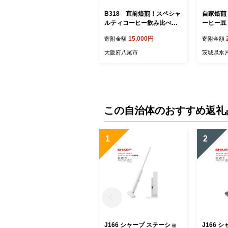
B318 直前焙煎！スペシャ
自家焙煎
ルティコーヒー飲み比べセ
ーヒー豆 
ット【珈琲 自家焙煎 豆 詰
0g 浅煎り
15,000円
寄附金額
寄附金額
め合わせ セット スペシャル
FEE コ
ティ3種類 540g 大阪 八尾
プレゼン
大阪府八尾市
茨城県水
市】
茨城県（M
この自治体のおすすめ返礼
1
2
J166 シャープ ステーショ
J166 