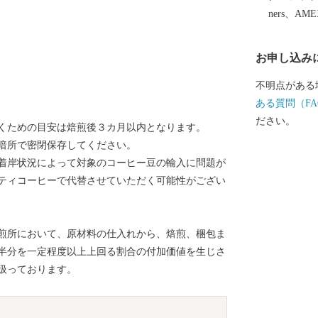
遺産のまち＞
ners、AM
まちです。市
まんねき」と
お申し込み
り、歴史遺産
方後円墳の心
不明点がある
上もの横穴式
ある質問（FA
せんづか）古
ださい。
くための目安は焙煎後３カ月以内となります。
＜ものづくり
暗所で密閉保存してください。
力と製品開発
着岸状況によって対象のコーヒー豆の輸入に問題が
国トップシェ
ティコーヒーで代替させていただく可能性がござい
じめ、金属製
で、匠の技が
目（平成26
煎所において、原材料の仕入れから、焙煎、梱包ま
活力にあふれています。 八尾
半分を一定程度以上上回る割合の付加価値を生じさ
八尾えだまめ
扱っております。
め、鮮度良好
粒が大きく、
す。近畿有数