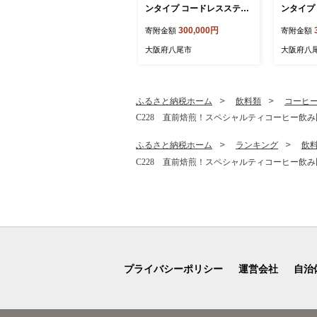
ンタイプ コードレススティ
ンタイプ
ック掃除機 EC-CR1-W(ホワ
ック掃除機
300,000円
寄附金額
寄附金額
イト系)【シャープ 電化製品
ー系)【
家電 生活家電 コードレス
家電 生
大阪府八尾市
大阪府八
スティック クリーナー 掃除
スティッ
機 紙パック ステーション
機 紙パ
ラクティブエア 薄型 自動ご
ラクティ
み収集 吸引力 絡まない ハ
み収集 吸
ふるさと納税ホーム
飲料類
コーヒ
ンディ 新生活 正規品 大阪
ンディ 新
C228 直前焙煎！スペシャルティコーヒー飲み比
府 八尾市 返礼品】
府 八尾市
ふるさと納税ホーム
ランキング
飲
C228 直前焙煎！スペシャルティコーヒー飲み比
プライバシーポリシー
運営会社
自治