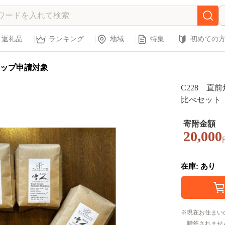
返礼品
ランキング
地域
特集
初めての
ップ申請対象
C228 
比べセット【
ト スペシャル
寄附金額
20,000
在庫: あり
現在お住まい
贈答されませ