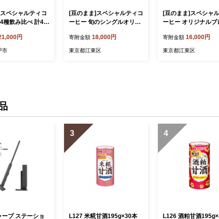
 スペシャルティコ
[豆のまま]スペシャルティコ
[豆のまま]スペシャ
4種飲み比べ 計40
ーヒー 旬のシングルオリジ
ーヒー オリジナルブ
 HITACHINO COF
ン 200g×2種 【 珈琲 コーヒ
200g×2種 【 珈琲 
21,000円
18,000円
16,000円
寄附金額
寄附金額
ーヒー 珈琲 ギフト
ー スペシャルティ 旬のシン
スペシャルティ オリ
ト 手土産 水戸市
グル シングルオリジン 時季
ブレンド ブレンド HI
戸市
東京都江東区
東京都江東区
B-1）
オススメ 焙煎】
NAL 焙煎 】
品
3
4
シャープ ステーショ
L127 米糀甘酒195g×30本
L126 酒粕甘酒195g