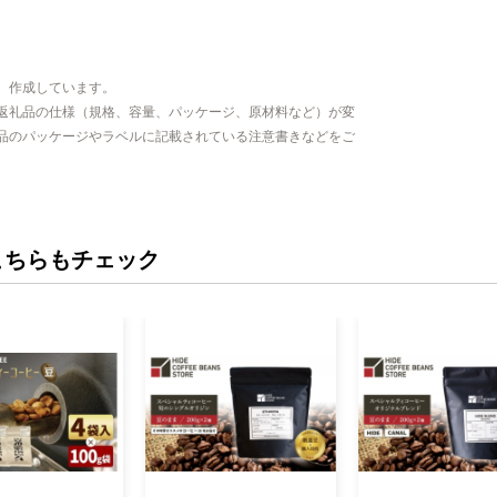
、作成しています。
返礼品の仕様（規格、容量、パッケージ、原材料など）が変
品のパッケージやラベルに記載されている注意書きなどをご
こちらもチェック