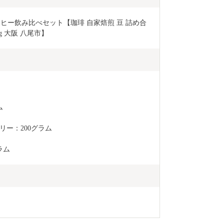
全国でもトッ
カルシウム、
ーヒー飲み比べセット【珈琲 自家焙煎 豆 詰め合
目を浴びてい
g 大阪 八尾市】
茎・根を丸ご
とした歯ざわ
す。
ム
ー：200グラム
ラム