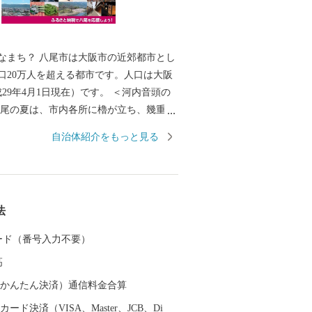
なまち？ 八尾市は大阪市の近郊都市とし
口20万人を超える都市です。人口は大阪
年4月1日現在）です。 ＜河内音頭の
八尾の夏は、市内各所に櫓が立ち、幾重に
の輪へと人々を誘います。河内音頭の歌
自治体紹介をもっと見る
代を超えて八尾の人々を熱くさせます。
河内音頭発祥の地」と伝わる常光寺の正
、室町時代、常光寺再建の折に木材を旧
んだときに歌われた木遣り音頭がルーツ
法
す。流し節とも言われ、ゆったりと語り
ふれるその音頭は、現在では常光寺でし
 カード（番号入力不要）
できません。 また、夏の風物詩として毎
高
盛大に開催される八尾河内音頭まつり。河
プリや大盆踊り大会などが行われ、河内
（auかんたん決済）通信料金合算
りは多くの市民で賑わいます。 ＜歴史
ード決済（VISA、Master、JCB、Di