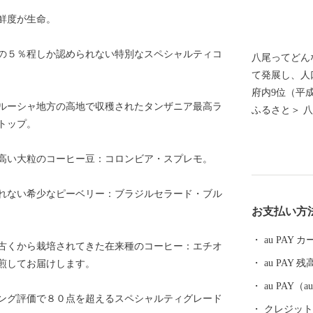
鮮度が生命。
の５％程しか認められない特別なスペシャルティコ
八尾ってどん
て発展し、人
府内9位（平成29
ルーシャ地方の高地で収穫されたタンザニア最高ラ
ふるさと＞ 
トップ。
も広がる踊り
と踊りが、世
高い大粒のコーヒー豆：コロンビア・スプレモ。
なかでも、「
調河内音頭は
れない希少なピーベリー：ブラジルセラード・ブル
大和川から運
お支払い方
とされていま
かける情緒あ
au PAY
古くから栽培されてきた在来種のコーヒー：エチオ
か聞くことが
au PAY 残
煎してお届けします。
年9月上旬に
内音頭グラン
au PAY
ング評価で８０点を超えるスペシャルティグレード
音頭一色のまつ
クレジットカ