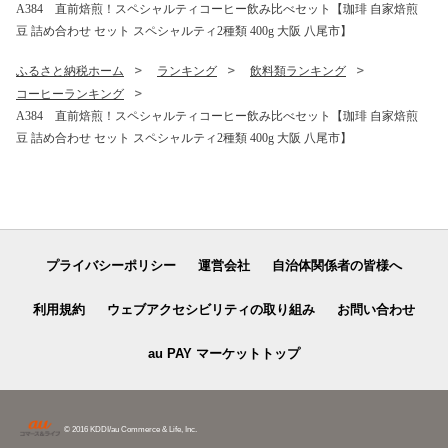
A384 直前焙煎！スペシャルティコーヒー飲み比べセット【珈琲 自家焙煎
礼品】
品】
豆 詰め合わせ セット スペシャルティ2種類 400g 大阪 八尾市】
ふるさと納税ホーム
ランキング
飲料類ランキング
コーヒーランキング
A384 直前焙煎！スペシャルティコーヒー飲み比べセット【珈琲 自家焙煎
豆 詰め合わせ セット スペシャルティ2種類 400g 大阪 八尾市】
プライバシーポリシー
運営会社
自治体関係者の皆様へ
利用規約
ウェブアクセシビリティの取り組み
お問い合わせ
au PAY マーケットトップ
© 2016 KDDI/au Commerce & Life, Inc.