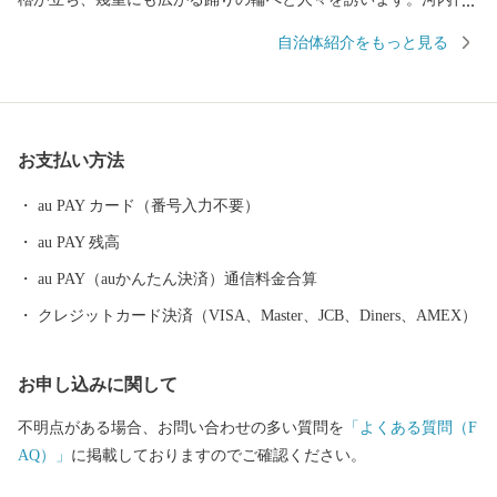
頭の歌と踊りが、世代を超えて八尾の人々を熱くさせます。 なか
自治体紹介をもっと見る
でも、「河内音頭発祥の地」と伝わる常光寺の正調河内音頭は、
室町時代、常光寺再建の折に木材を旧大和川から運んだときに歌
われた木遣り音頭がルーツとされています。流し節とも言われ、
ゆったりと語りかける情緒あふれるその音頭は、現在では常光寺
お支払い方法
でしか聞くことができません。 また、夏の風物詩として毎年9月
上旬に盛大に開催される八尾河内音頭まつり。河内音頭グランプ
au PAY カード（番号入力不要）
リや大盆踊り大会などが行われ、河内音頭一色のまつりは多くの
au PAY 残高
市民で賑わいます。 ＜歴史遺産のまち＞ 八尾市はゆたかな歴史や
文化財を有するまちです。市東部にある高安山山ろくは、地元で
au PAY（auかんたん決済）通信料金合算
「やまんねき」と呼ばれ、古くから人々が暮らす里山であり、歴
クレジットカード決済（VISA、Master、JCB、Diners、AMEX）
史遺産の宝庫です。なかでも、中河内最大の前方後円墳の心合寺
山（しおんじやま）古墳や、200基以上もの横穴式石室墳が集中す
お申し込みに関して
る「高安千塚（たかやすせんづか）古墳群」」は全国的にも知ら
れています。 ＜ものづくりのまち＞ 中小企業を中心に、高度な技
不明点がある場合、お問い合わせの多い質問を
「よくある質問（F
術力と製品開発力を誇る「ものづくりのまち」です。 全国トップ
AQ）」
に掲載しておりますのでご確認ください。
シェアの出荷額で伝統ある歯ブラシ生産をはじめ、金属製品や電