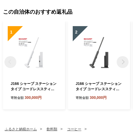
この自治体のおすすめ返礼品
1
2
J166 シャープ ステーション
J166 シャープ ステーション
タイプ コードレススティッ
タイプ コードレススティッ
ク掃除機 EC-CR1-W(ホワイ
ク掃除機 EC-CR1-H(グレー
300,000円
300,000円
寄附金額
寄附金額
ト系)【シャープ 電化製品 家
系)【シャープ 電化製品 家電
電 生活家電 コードレス ステ
生活家電 コードレス スティ
ィック クリーナー 掃除機 紙
ック クリーナー 掃除機 紙パ
パック ステーション ラクテ
ック ステーション ラクティ
ィブエア 薄型 自動ごみ収集
ブエア 薄型 自動ごみ収集 吸
吸引力 絡まない ハンディ 新
引力 絡まない ハンディ 新生
ふるさと納税ホーム
飲料類
コーヒー
生活 正規品 大阪府 八尾市 返
活 正規品 大阪府 八尾市 返礼