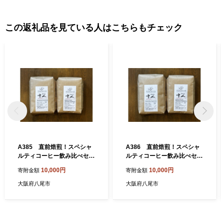
子機器など最先端技術に至るまで、匠の技が光ります。 製造品出
荷額は、府内で4番目（平成26年工業統計調査）の規模となり、ま
すます活力にあふれています。 八尾の特産 ＜八尾えだまめ＞ 八
この返礼品を見ている人はこちらもチェック
尾えだまめは、生産地と大消費地が隣接しているため、鮮度良好
に加え、完熟の状態で出荷できることで粒が大きく、実がしまっ
ていて甘みがあるのが特徴です。近畿有数の収穫量を誇ります。
＜八尾若ごぼう＞ 全国でもトップクラスの出荷量で、食物繊維や
鉄分、カルシウム、ルチンを多く含み、健康食材としても注目を
浴びています。「葉ごぼう」とも呼ばれ、葉・茎・根を丸ごと食
べることができます。しゃきしゃきとした歯ざわりとほのかな苦
味が食卓に春を運びます。
A385 直前焙煎！スペシャ
A386 直前焙煎！スペシャ
ルティコーヒー飲み比べセッ
ルティコーヒー飲み比べセッ
ト【珈琲 自家焙煎 豆 詰め合
ト【珈琲 自家焙煎 豆 詰め合
10,000円
10,000円
寄附金額
寄附金額
わせ セット スペシャルティ2
わせ セット スペシャルティ2
種類 400g 大阪 八尾市】
種類 400g 大阪 八尾市】
大阪府八尾市
大阪府八尾市