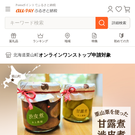
Pontaポイントでふるさと納税
詳細検索
返礼品
ランキング
地域
特集
初めての方
オンラインワンストップ申請対象
北海道栗山町