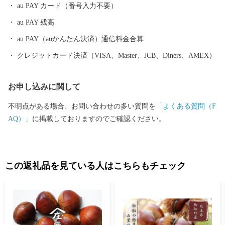
おすすめスポットです。 ふるさと栗山町をいつまでも活気あふれ
au PAY カード（番号入力不要）
るまちにするため、ふるさと納税を通じてまちの魅力を全国に発
au PAY 残高
信し、一人でも多くの「栗山ファン」を増やせるよう励んでまい
ります。 「栗山出身」ってだけでモテる時代は、きっとくる！
au PAY（auかんたん決済）通信料金合算
クレジットカード決済（VISA、Master、JCB、Diners、AMEX）
お申し込みに関して
不明点がある場合、お問い合わせの多い質問を
「よくある質問（F
AQ）」
に掲載しておりますのでご確認ください。
この返礼品を見ている人はこちらもチェック