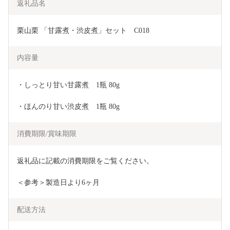
返礼品名
栗山栗 「甘露煮・渋皮煮」セット　C018
内容量
・しっとり甘い甘露煮　1瓶 80g
・ほんのり甘い渋皮煮　1瓶 80g
消費期限/賞味期限
返礼品に記載の消費期限をご覧ください。
＜参考＞製造日より6ヶ月
配送方法