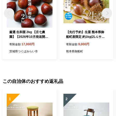
厳選 生和栗 2kg 【庄七農
【先行予約】生栗 熊本県御
園】【2026年10月発送開
船町産限定 約1kg(2L-Lサイ
始】 栗 果樹 生栗 栗ご飯 渋
ズ)《2026年9月上旬-9月下
17,000円
9,000円
寄附金額
寄附金額
皮煮 甘露煮 マロングラッセ
旬頃出荷》送料無料 期間限
フルーツ 茨城県 和栗 [BK41-
定 野菜 予約 スイーツ きんと
茨城県つくばみらい市
熊本県御船町
NT]
ん 甘露煮 渋皮煮 栗ご飯 熊本
県御船町
この自治体のおすすめ返礼品
1
2