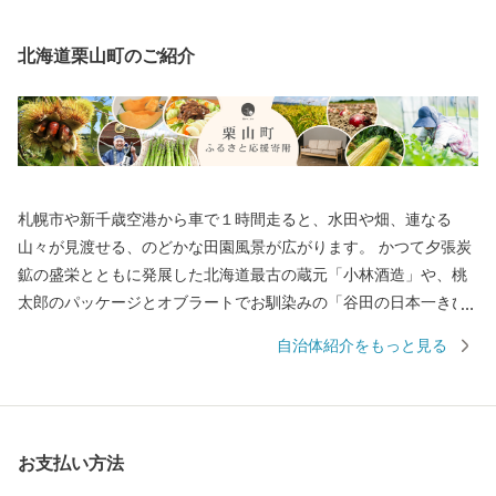
北海道栗山町のご紹介
札幌市や新千歳空港から車で１時間走ると、水田や畑、連なる
山々が見渡せる、のどかな田園風景が広がります。 かつて夕張炭
鉱の盛栄とともに発展した北海道最古の蔵元「小林酒造」や、桃
太郎のパッケージとオブラートでお馴染みの「谷田の日本一きび
だんご」など、道産子なら誰もが一度は目にしたことがある商品
自治体紹介をもっと見る
は、実は栗山町の特産品。 野球日本代表 栗山英樹前監督が、ご自
身の名前が縁で少年野球場「栗の樹ファーム」を造ったことでも
知られます。 いつもきれいに整備された広大な芝生に、子どもた
ちを安心して遊ばせられる遊具や、無料で利用できる「なかよし
お支払い方法
動物園」がママに人気の「栗山公園」は、家族で一日中楽しめる