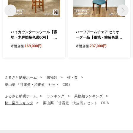
ハイカウンタースツール【張
ハーフアームチェア セミオ
地・木脚塗装色選択可】 T
ーダー品【張地・塗装色選択
012
可】 W005
169,000円
237,000円
寄附金額
寄附金額
ふるさと納税ホーム
果物類
柿・栗
栗山栗 「甘露煮・渋皮煮」セット C018
ふるさと納税ホーム
ランキング
果物類ランキング
柿・栗ランキング
栗山栗 「甘露煮・渋皮煮」セット C018