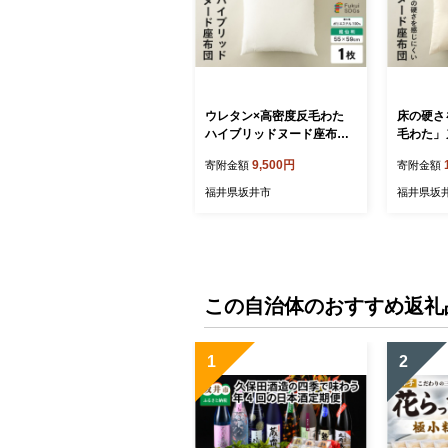
ウレタン×高密度反毛わた
床の硬さ
ハイブリッドヌード座布団
毛わた」
（銘仙判55×59cm）（側ポ
仙判55×
9,500円
寄附金額
寄附金額
リエステル） [A-20450]
枚組 [A-2
福井県坂井市
福井県坂
この自治体のおすすめ返礼
1
2