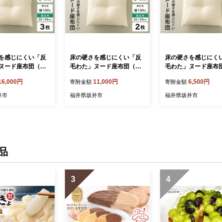
を感じにくい「反
床の硬さを感じにくい「反
床の硬さを感じにく
ヌード座布団（銘
毛わた」ヌード座布団（銘
毛わた」ヌード座布
59）（側キナリ）3
仙判55×59）（側キナリ）2
仙判55×59）（側キ
16,000円
11,000円
6,500円
寄附金額
寄附金額
0442]
枚組 [A-20441]
枚 [A-20440]
井市
福井県坂井市
福井県坂井市
品
3
4