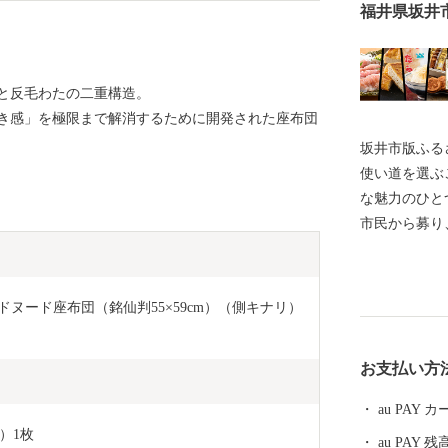
福井県坂井
と反毛わたの二重構造。
き感」を極限まで解消するために開発された座布団
坂井市版ふるさ
使い道を選ぶ
な魅力のひとつです。 坂井市で
市民から募り、 その決定にまで市民の意思を
るという全国
礼品を選ぶと
使い道を選んでみません
ヌード座布団（銘仙判55×59cm）（側キナリ） 
ことは、あな
歩になるかもしれません。
お支払い方
ール】 坂井市は福井県の北部に位置し、県内随一の穀
倉地帯である
au PAY
と”です！(
）1枚
au PAY 残