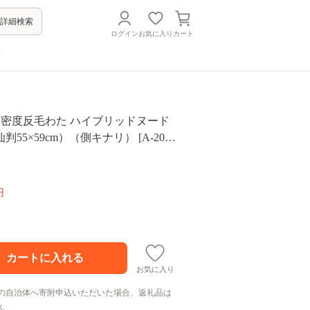
詳細検索
ログイン
お気に入り
カート
方
高密度反毛わた ハイブリッドヌード
55×59cm）（側キナリ） [A-2044
円
お気に入り
の自治体へ寄附申込いただいた場合、返礼品は
ん。