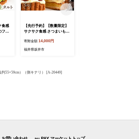
ク食感
【先行予約】【数量限定】
ウレタン×高密度反毛わた
のフレ
サクサク食感 さつまいも
ハイブリッドヌード座布団
5号：
（とみつ金時） のタルトケ
2枚（銘仙判55×59cm）
14,000円
17,500円
寄附金額
寄附金額
 850g
ーキ（5号） 【2026年12月
（側ポリエステル） [A-204
 【シャ
発送】【とみつ金時 サツマ
55]
福井県坂井市
福井県坂井市
カット
イモ さつまいも 芋 ケーキ
マスカッ
ホール たると スイーツ デ
と ス
ザート 果物 フルーツケーキ
 フル
洋菓子 贈答 ギフト】 [A-52
59cm）（側キナリ） [A-20449]
答 ギ
22_12]
お問い合わせ
au PAY マーケットトップ