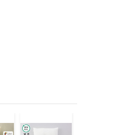
な点や、電子メールの配信又は資料の郵送
望がございましたら、ふるさと納税担当
x@city.fukui-sakai.lg.jp)までご連絡くださ