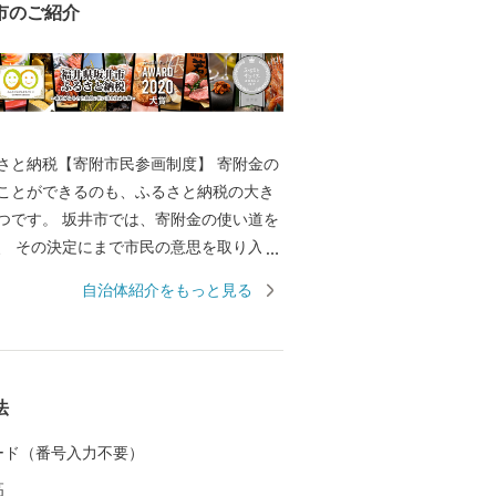
市のご紹介
と納税【寄附市民参画制度】 寄附金の
ことができるのも、ふるさと納税の大き
は、寄附金の使い道を
取り入れ
で唯一の取り組みを行っております。 返
自治体紹介をもっと見る
きのように、ワクワクしながら寄附金の
か？ 寄附金の使い道を考える
たの好きな”ふるさと”を元気にする第一
 【福井県坂井市のプロフィ
法
坂井平野が広がる”コシヒカリのふるさ
 カード（番号入力不要）
同市丸岡町はコシヒカリ開発者 石墨博士の
高