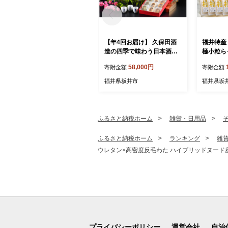
【年4回お届け】 久保田酒
福井特産
造の四季で味わう日本酒定
極小粒らっ
期便 ～特製おちょこのオマ
化学調味
58,000円
寄附金額
寄附金額
ケ付き～ 定期便 純米吟醸
りの三年
純米原酒 純米吟醸生貯蔵原
け 国産 
福井県坂井市
福井県坂
酒 純米無濾過生原酒 本醸造
キョウ らっ
飲み比べ セット 詰合せ 地
酒 日本酒 お酒 酒 アルコー
ル 米どころ 冷蔵保存 ギフ
ふるさと納税ホーム
雑貨・日用品
ト 贈り物 贈答 [E-1302]
ふるさと納税ホーム
ランキング
雑
ウレタン×高密度反毛わた ハイブリッドヌード座布団（
プライバシーポリシー
運営会社
自治