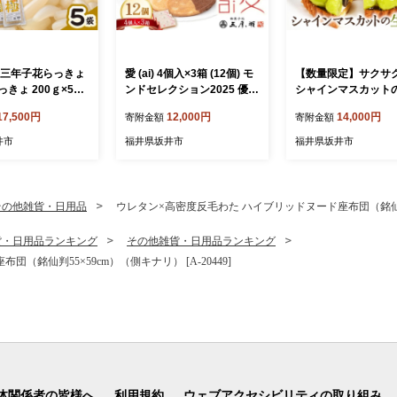
 三年子花らっきょ
愛 (ai) 4個入×3箱 (12個) モ
【数量限定】サクサ
きょ 200ｇ×5袋
ンドセレクション2025 優秀
シャインマスカット
料不使用 『こだわ
品質金賞 チョコレートサン
ッシュタルトケーキ 
17,500円
12,000円
14,000円
寄附金額
寄附金額
掘り栽培』 希少 漬
ドクッキー クッキー 焼菓子
直径15cm (4～5人前)
漬け物 お漬物 ラッ
銘菓 お菓子 スイーツ さつ
【2026年8月発送】
井市
福井県坂井市
福井県坂井市
きょう [A-0708]
きがせ 五月ヶ瀬 お土産 贈
インマスカット マス
り物 贈答 ギフト お祝い事
ますかっと ケーキ 
お取り寄せグルメ 名物 ご当
トケーキ ホール たる
地 [A-4119]
イーツ デザート 果物
その他雑貨・日用品
ウレタン×高密度反毛わた ハイブリッドヌード座布団（銘仙判55×
ーツケーキ 洋菓子 贈
フト】 [A-5220_08]
貨・日用品ランキング
その他雑貨・日用品ランキング
銘仙判55×59cm）（側キナリ） [A-20449]
体関係者の皆様へ
利用規約
ウェブアクセシビリティの取り組み