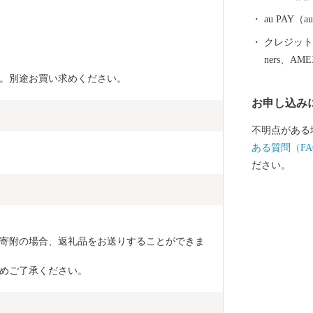
故郷です。) その他、若狭牛、甘えび、越前がに、花
らっきょう、
au PAY
ており、地場
クレジットカ
シェアの80％を占め
ners、AM
坊」に代表さ
。別途お買い求めください。
る「丸岡城」な
お申し込み
笑顔になれる
願いします。 〈プライバシーポリシー（個人情報保護
不明点がある
方針）につい
ある質問（FA
坂井市が責任
ださい。
場合を除き、
とはございま
情報は、商品
納税の使い道
寄附の場合、返礼品をお送りすることができま
ふるさと納税
るさと納税に
めご了承ください。
だき、その手
ット等の資料