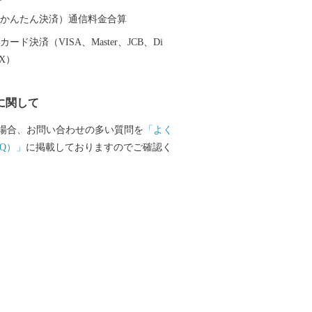
越前そば、油揚げなど豊かな食に恵まれ
（auかんたん決済）通信料金合算
産業である越前織による織マークは国内
ード決済（VISA、Master、JCB、Di
ております。 また、景勝地「東尋
EX）
れる海岸線や現存十二天守として知られ
どを有することでも有名です。 心から
に関して
まち坂井市へのご支援のほどよろしくお
場合、お問い合わせの多い質問を
「よく
て〉 お客様からいただいた個人情報は、
Q）」
に掲載しておりますのでご確認く
をもって管理し、関係法令で定められた
第三者に譲渡したり、提供したりするこ
せん。なお、お客様からいただいた個人
の発送、事務連絡、いただいたふるさと
に関する報告、坂井市が主催・出展する
関連イベント情報の提供及び坂井市のふ
関する情報提供のために使用させていた
段として、電子メールの配信やパンフレ
の郵送をさせていただくことがありま