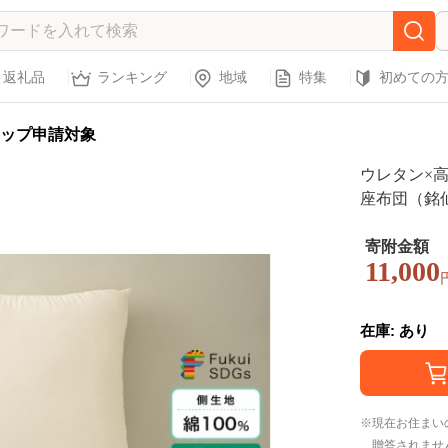
返礼品
ランキング
地域
特集
初めての
ップ申請対象
ウレタン×
座布団（銘仙判
9]
寄附金額
11,000
在庫: あり
現在お住まい
贈答されませ