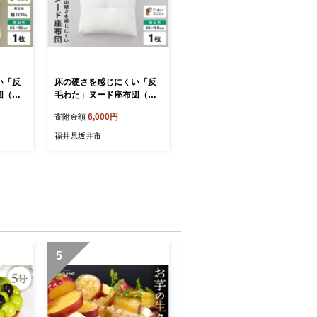
い「反
床の硬さを感じにくい「反
団（銘
毛わた」ヌード座布団（銘
ナリ）1
仙判55cm×59cm）1枚 [A-
6,000円
寄附金額
20407]
福井県坂井市
5
6