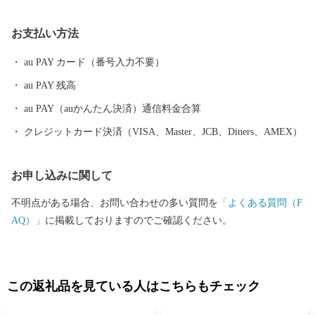
ん。 【福井県坂井市のプロフィール】 坂井市は福井県の北部に位
置し、県内随一の穀倉地帯である坂井平野が広がる”コシヒカリの
お支払い方法
ふるさと”です！(同市丸岡町はコシヒカリ開発者 石墨博士の故郷
です。) その他、若狭牛、甘えび、越前がに、花らっきょう、越前
au PAY カード（番号入力不要）
そば、油揚げなど豊かな食に恵まれており、地場産業である越前
au PAY 残高
織による織マークは国内シェアの80％を占めております。 また、
景勝地「東尋坊」に代表される海岸線や現存十二天守として知ら
au PAY（auかんたん決済）通信料金合算
れる「丸岡城」などを有することでも有名です。 心から笑顔にな
クレジットカード決済（VISA、Master、JCB、Diners、AMEX）
れるまち坂井市へのご支援のほどよろしくお願いします。 〈プラ
イバシーポリシー（個人情報保護方針）について〉 お客様からい
お申し込みに関して
ただいた個人情報は、坂井市が責任をもって管理し、関係法令で
定められた場合を除き、第三者に譲渡したり、提供したりするこ
不明点がある場合、お問い合わせの多い質問を
「よくある質問（F
とはございません。なお、お客様からいただいた個人情報は、商
AQ）」
に掲載しておりますのでご確認ください。
品の発送、事務連絡、いただいたふるさと納税の使い道に関する
報告、坂井市が主催・出展するふるさと納税関連イベント情報の
提供及び坂井市のふるさと納税に関する情報提供のために使用さ
せていただき、その手段として、電子メールの配信やパンフレッ
この返礼品を見ている人はこちらもチェック
ト等の資料の郵送をさせていただくことがあります。 御不明な点