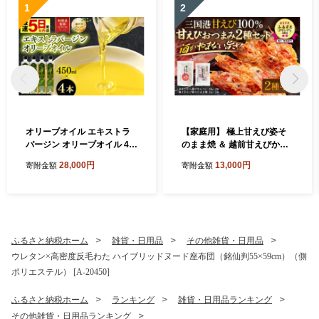
1
2
オリーブオイル エキストラ
【家庭用】 極上甘えび姿そ
バージン オリーブオイル 45
のまま焼 ＆ 越前甘えびから
0ml × 4本セット (1.8L) 化粧
揚げせんべいセット [A-780
28,000円
13,000円
寄附金額
寄附金額
箱入り 料理長監修の絶妙ブ
6]
レンド！サラダもアヒージョ
もこれ一本！香り豊か 万能
オイル 油 あぶら 食用油 万能
調味料 オリーブ油 エクスト
ラバージン 日用品 便利 セッ
ふるさと納税ホーム
雑貨・日用品
その他雑貨・日用品
ト 贈答 贈り物 [B-20503]
ウレタン×高密度反毛わた ハイブリッドヌード座布団（銘仙判55×59cm）（側
ポリエステル） [A-20450]
ふるさと納税ホーム
ランキング
雑貨・日用品ランキング
その他雑貨・日用品ランキング