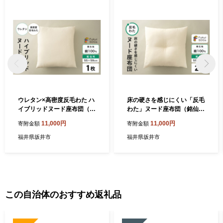
や、電子メールの配信又は資料の郵送停止等のご希望がございま
したら、ふるさと納税担当(furusato_tax@city.fukui-sakai.lg.jp)まで
ご連絡ください。
ウレタン×高密度反毛わた ハ
床の硬さを感じにくい「反毛
イブリッドヌード座布団（銘
わた」ヌード座布団（銘仙判
仙判55×59cm）（側キナ
55×59）（側キナリ）2枚組
11,000円
11,000円
寄附金額
寄附金額
リ） [A-20449]
[A-20441]
福井県坂井市
福井県坂井市
この自治体のおすすめ返礼品