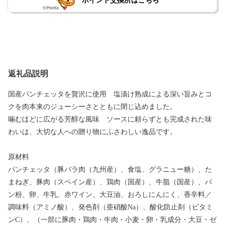
ポイント交換所はこちら
返礼品説明
国産パンチェッタを贅沢に使用 塩漬け熟成による深い旨みとコ
クを肉本来のジューシーさとともに閉じ込めました。
噛むほどに広がる芳醇な風味 ソースに頼らずとも完成された味
わいは、大切な人への贈り物にふさわしい逸品です。
原材料
パンチェッタ（豚バラ肉（九州産）、食塩、グラニュー糖）、た
まねぎ、豚肉（スペイン産）、鶏肉（国産）、牛脂（国産）、パ
ン粉、卵、牛乳、赤ワイン、大豆油、おろしにんにく、香辛料／
調味料（アミノ酸）、発色剤（亜硝酸Na）、酸化防止剤（ビタミ
ンC）、（一部に豚肉・鶏肉・牛肉・小麦・卵・乳成分・大豆・ゼ