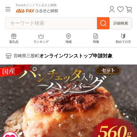
Pontaポイントでふるさと納税
詳細検索
返礼品
ランキング
地域
特集
初めての方
オンラインワンストップ申請対象
宮崎県三股町