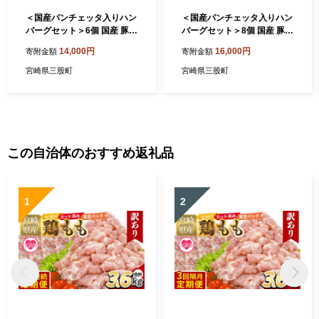
＜国産パンチェッタ入りハン
＜国産パンチェッタ入りハン
バーグセット＞6個 国産 豚肉
バーグセット＞8個 国産 豚肉
牛肉 鶏肉 塩漬け熟成 ハンバ
牛肉 鶏肉 塩漬け熟成 ハンバ
14,000円
16,000円
寄附金額
寄附金額
ーグ 加工品 惣菜 洋風惣菜 洋
ーグ 加工品 惣菜 洋風惣菜 洋
食 おかず お弁当 ジューシー
食 おかず お弁当 ジューシー
宮崎県三股町
宮崎県三股町
プレゼント 贈答品 贈り物 ギ
プレゼント 贈答品 贈り物 ギ
フト 個包装 小分け 湯煎 【m
フト 個包装 小分け 湯煎 【MI
i742-pl】【株式会社プラ
743-pl】【株式会社プラス】
ス】
この自治体のおすすめ返礼品
1
2