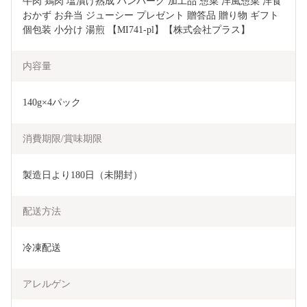
牛肉 鶏肉 塩漬け熟成 ハンバーグ 加工品 惣菜 洋風惣菜 洋食 
おかず お弁当 ジューシー プレゼント 贈答品 贈り物 ギフト 
個包装 小分け 湯煎 【MI741-pl】【株式会社プラス】
内容量
140g×4パック
消費期限/賞味期限
製造日より180日（未開封）
配送方法
冷凍配送
アレルゲン