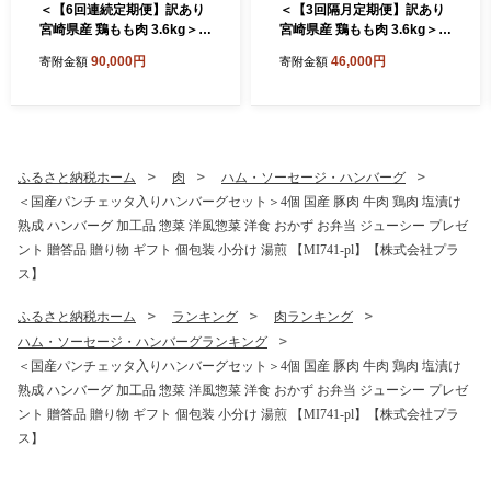
＜【6回連続定期便】訳あり
＜【3回隔月定期便】訳あり
宮崎県産 鶏もも肉 3.6kg＞ 3
宮崎県産 鶏もも肉 3.6kg＞ 3
00g×12袋 定期便 鶏肉 若鶏
00g×12袋 定期便 鶏肉 若鶏
90,000円
46,000円
寄附金額
寄附金額
もも肉 鶏もも 小分け 真空 冷
もも肉 鶏もも 小分け 真空 冷
凍 唐揚げ カット肉 カット済
凍 唐揚げ カット肉 カット済
切身 切り身 普段使い 料理 詰
切身 切り身 普段使い 料理 詰
め合わせ 精肉 県産 国産 煮物
め合わせ 精肉 県産 国産 煮物
からあげ お弁当 おかず【MI
からあげ お弁当 おかず【MI
790-tr】【TRINITY】
789-tr】【TRINITY】
ふるさと納税ホーム
肉
ハム・ソーセージ・ハンバーグ
＜国産パンチェッタ入りハンバーグセット＞4個 国産 豚肉 牛肉 鶏肉 塩漬け
熟成 ハンバーグ 加工品 惣菜 洋風惣菜 洋食 おかず お弁当 ジューシー プレゼ
ント 贈答品 贈り物 ギフト 個包装 小分け 湯煎 【MI741-pl】【株式会社プラ
ス】
ふるさと納税ホーム
ランキング
肉ランキング
ハム・ソーセージ・ハンバーグランキング
＜国産パンチェッタ入りハンバーグセット＞4個 国産 豚肉 牛肉 鶏肉 塩漬け
熟成 ハンバーグ 加工品 惣菜 洋風惣菜 洋食 おかず お弁当 ジューシー プレゼ
ント 贈答品 贈り物 ギフト 個包装 小分け 湯煎 【MI741-pl】【株式会社プラ
ス】