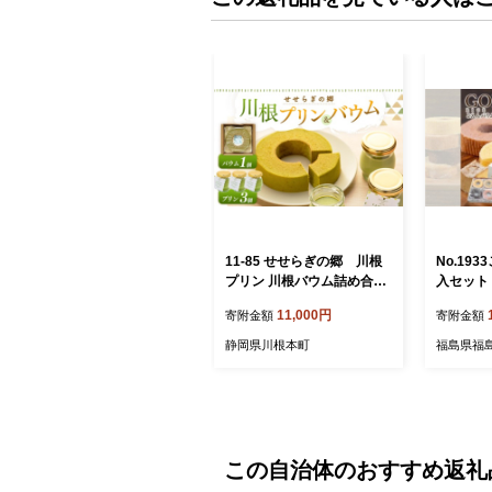
11-85 せせらぎの郷 川根
No.19
プリン 川根バウム詰め合わ
入セット
せセット
個）
11,000円
寄附金額
寄附金額
静岡県川根本町
福島県福
この自治体のおすすめ返礼