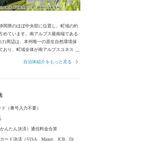
静岡県のほぼ中央部に位置し、町域の約
が占めています。南アルプス最南端である
だけ)周辺は、本州唯一の原生自然環境保
ており、町域全体が南アルプスユネスコ
登録されています。町域の中央には、南
自治体紹介をもっと見る
とする大井川がゆったりと流れ、この地
と森の番人」として日々の暮らしを営ん
9 年には「にほんの里 100 選」にも選定さ
大井川沿線には 大井川鐵道のSL や日本
法
ト式鉄道が運行し、悠然と流れる大井川
彩りを見せる渓谷の山間には、日本三大
 カード（番号入力不要）
ある川根茶の茶園景観が広がっていま
高
（auかんたん決済）通信料金合算
ード決済（VISA、Master、JCB、Di