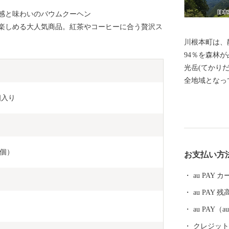
感と味わいのバウムクーヘン
楽しめる大人気商品。紅茶やコーヒーに合う贅沢ス
川根本町は、
94％を森林
光岳(てかり
全地域となっ
エコパークに
個入り
アルプスを源
の住民は「水
でおり、200
れています。
1個）
お支払い方
で唯一のアプ
と四季折々の
au PAY
銘茶の一つで
au PAY 残
す。
au PAY
クレジットカ