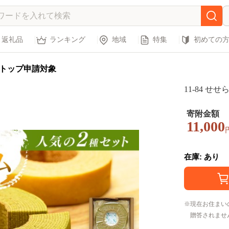
返礼品
ランキング
地域
特集
初めての
トップ申請対象
11-8
寄附金額
11,000
在庫: あり
現在お住まい
贈答されませ