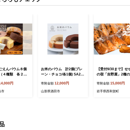
33ごえんバウム８個
お米のバウム 計2個(プレ
【受付9/30まで】せ
（４種類 各２
ーン・チョコ/各1個) SA265
の宿「吉野屋」2種
5
ン（チョコチップ・
14,000円
12,000円
15,000円
寄附金額
寄附金額
ル） 10個セット
島市
山形県酒田市
岩手県西和賀町
品