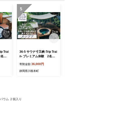
5
6
 Trai
36-5 サウナ寸又峡-Trip Trai
33-14 ジビエ肉（鹿・猪）
2名様
n- プレミアム体験 2名様
詰め合わせセット２kg
ライベー
（2時間コース）プライベー
36,000円
33,000円
寄附金額
寄附金額
ト・サウナ「メッツァ」
静岡県川根本町
静岡県川根本町
根バウム ２個入り