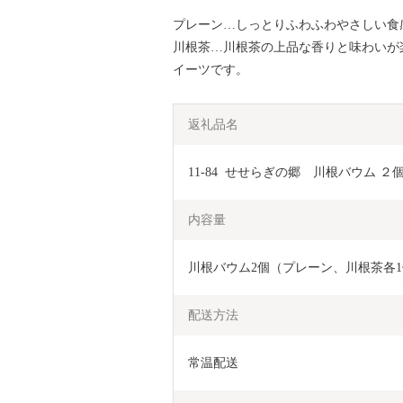
プレーン…しっとりふわふわやさしい食
川根茶…川根茶の上品な香りと味わいが
イーツです。
返礼品名
11-84  せせらぎの郷　川根バウム ２
内容量
川根バウム2個（プレーン、川根茶各
配送方法
常温配送