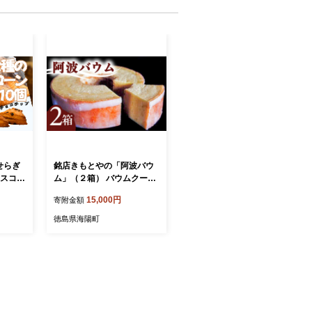
せらぎ
銘店きもとやの「阿波バウ
のスコー
ム」（２箱） バウムクーヘ
メープ
ン 阿波バウム 2個 菓子 洋菓
15,000円
寄附金額
子 焼菓子
徳島県海陽町