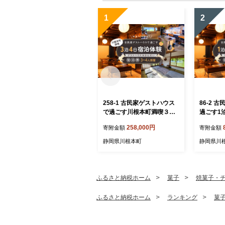
1
2
258-1 古民家ゲストハウス
86-2 
で過ごす川根本町満喫３泊
過ごす1
４日宿泊体験｜ゲストハウ
ストハウ
258,000円
寄附金額
寄附金額
スみかんせい宿泊券（3-4人
券（3-4
部屋）
静岡県川根本町
静岡県川
ふるさと納税ホーム
菓子
焼菓子・
ふるさと納税ホーム
ランキング
菓