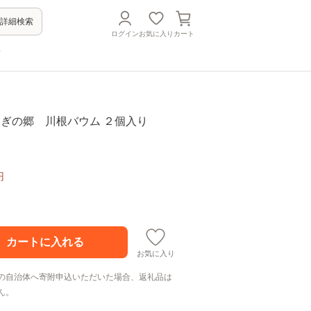
詳細検索
ログイン
お気に入り
カート
方
4 せせらぎの郷 川根バウム ２個入り
円
お気に入り
の自治体へ寄附申込いただいた場合、返礼品は
ん。