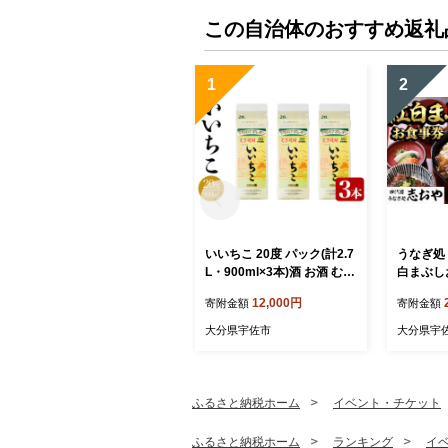
この自治体のおすすめ返礼
1
2
いいちこ 20度 パック(計2.7
うなぎ処 
L・900ml×3本)酒 お酒 むぎ
白まぶし
焼酎 麦焼酎 いいちこ アル
なぎ 鰻 
12,000円
寄附金額
寄附金額
コール 飲料 常温 紙パック
蒲焼き 白
【106101500】【酒のひろ
まぶし 
大分県宇佐市
大分県宇
た】
【1094
ふるさと納税ホーム
イベント・チケット
ふるさと納税ホーム
ランキング
イ