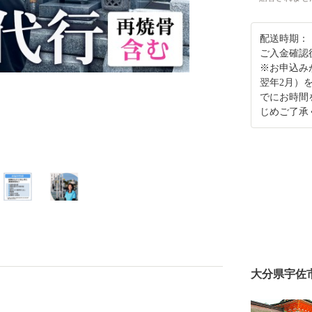
配送時期：
ご入金確認
※お申込み
翌年2月）
でにお時間
じめご了承
大分県宇佐