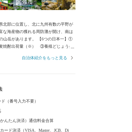
県北部に位置し、北に九州有数の平野が
富な海産物の獲れる周防灘が開け、南は
岳があります。 【6つの日本一】①
麦焼酎出荷量（※） ③養殖どじょう生
山 ⑤石橋 ⑥鏝絵（こてえ） 【6つの
自治体紹介をもっと見る
仏習合 ②神輿 ③放生会 ④万年青
 ⑥グリーンツーリズム ※「酒類製
卸売業の概況（国税庁）」及び「焼酎メ
ンキング（帝国データバンク）」を基に
法
る
 カード（番号入力不要）
高
（auかんたん決済）通信料金合算
ード決済（VISA、Master、JCB、Di