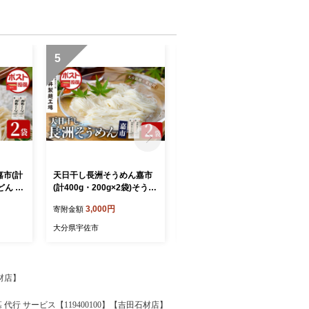
5
6
市(計
天日干し長洲そうめん嘉市
竹のランチョンマット 織 ～
うどん 饂
(計400g・200g×2袋)そうめ
orinasu～ (1枚・縦20cm×
ル 簡単
ん 素麺 麺類 手軽 こだわり
横40cm) 竹細工 手作り 雑
3,000円
37,000円
寄附金額
寄附金額
0140
ツルツル 簡単調理 常温 大
貨 工芸品 【115000700】
工場】
分県産【101401500】【四
【たけのわ】
大分県宇佐市
大分県宇佐市
井製麺工場】
石材店】
 代行 サービス【119400100】【吉田石材店】