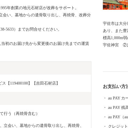
995年創業の地元石材店が改葬をサポート。
立会い、墓地からの遺骨取り出し、再焼骨、改葬分
宇佐市は大分
38-5633）までお問合せください。
あり、また豊
標高1,000m弱の山
合,当初のお届け先から変更後のお届け先までの運賃
宇佐神宮 ②
産量 ④双葉
発祥地】①神
⑤からあげ専門店
造業及び酒類
ーカー売上ラ
ス【119400100】【吉田石材店】
お支払い方
した集計によ
au PAY
au PAY 残
て行う（再焼骨含む）
au PAY
、立会い、墓地からの遺骨取り出し、再焼骨、
クレジットカ