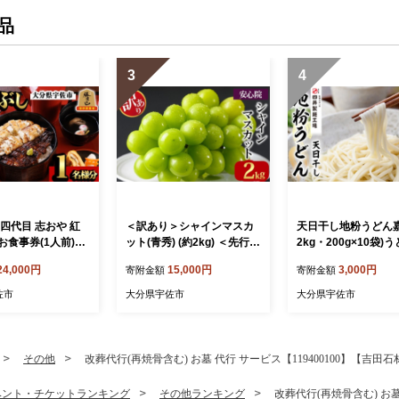
品
3
4
四代目 志おや 紅
＜訳あり＞シャインマスカ
天日干し地粉うどん嘉
お食事券(1人前)う
ット(青秀) (約2kg) ＜先行予
2kg・200g×10袋)
ウナギ 国産 九州産
約受付中！2026年9月上旬
飩 麺類 手軽 ツルツ
24,000円
15,000円
3,000円
寄附金額
寄附金額
焼き うな重 ひつ
から順次発送予定＞ ＜北海
調理 常温 大分県産【1
タレ付き 勝負めし
道 沖縄 離島配送不可＞ぶど
1600】【四井製麺
佐市
大分県宇佐市
大分県宇佐市
01000】【志おや】
う 葡萄 フルーツ 青秀 【10
6301400】【大分県農業協
同組合 北部エリア】
その他
改葬代行(再焼骨含む) お墓 代行 サービス【119400100】【吉田
ベント・チケットランキング
その他ランキング
改葬代行(再焼骨含む) お墓