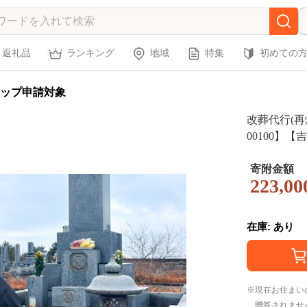
返礼品
ランキング
地域
特集
初めての
ップ申請対象
改葬代行(再
00100】
寄附金額
223,00
在庫: あり
現在お住まい
贈答されませ