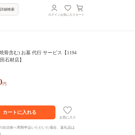
詳細検索
ログイン
お気に入り
カート
方
焼骨含む) お墓 代行 サービス【1194
【吉田石材店】
0
円
お気に入り
の自治体へ寄附申込いただいた場合、返礼品は
ん。