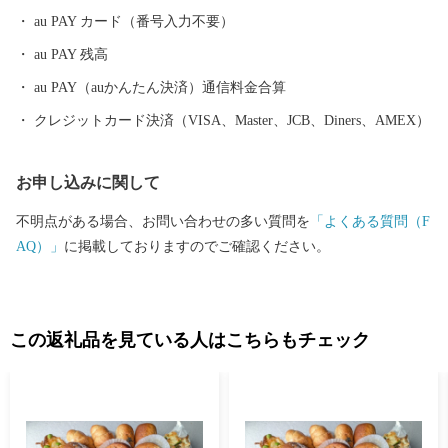
野の鶏めし」など多彩な食資源に恵まれた自然と都市が共存する
au PAY カード（番号入力不要）
まちです。 ふるさと大分市応援寄附金について 5,000円以上寄附
au PAY 残高
をしていただいた方には、市のＰＲも兼ねて返礼品をお送りさせ
ていただきます。 【ご注意】 ・返礼品の送付は、大分市外にお住
au PAY（auかんたん決済）通信料金合算
まいの方に限らせていただきます。 ・寄附につきましては、年度
クレジットカード決済（VISA、Master、JCB、Diners、AMEX）
内の回数制限は現在設けておりません。 ・返礼品のお届けには1
～2ヶ月程度かかることがあります。 ・返礼品の写真はイメージ
お申し込みに関して
です。 ※長期不在、住所不明等で返礼品をお受取りいただけなか
った場合、再発送は出来かねますので、ご了承ください。 ※お受
不明点がある場合、お問い合わせの多い質問を
「よくある質問（F
け取りできない期間が予め分かっている場合は、お申込み時に
AQ）」
に掲載しておりますのでご確認ください。
「備考欄」へご記入くださいませ。
この返礼品を見ている人はこちらもチェック