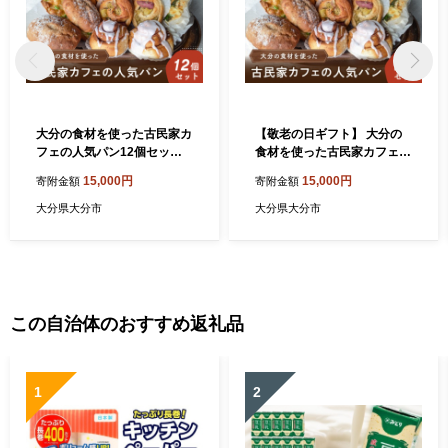
大分の食材を使った古民家カ
【敬老の日ギフト】 大分の
フェの人気パン12個セット
食材を使った古民家カフェの
パン 人気 詰合せ セット 古民
人気パン12個セット ≪9月2
15,000円
15,000円
寄附金額
寄附金額
家 カフェ 大分 しっとり ふん
1日お届け≫ 詰合せ セット
わり バター 塩 あんこ シナモ
古民家 カフェ しっとり ふん
大分県大分市
大分県大分市
ン くるみ トースター 簡単 コ
わり バター 塩 あんこ シナモ
ーヒー 小麦 ブラン 冷凍 B06
ン くるみ トースター 簡単 コ
006
ーヒー 小麦 ブラン 冷凍 贈答
B06006-K
この自治体のおすすめ返礼品
1
2