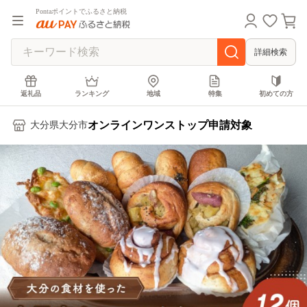
Pontaポイントでふるさと納税
詳細検索
返礼品
ランキング
地域
特集
初めての方
オンラインワンストップ申請対象
大分県大分市