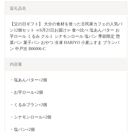
返礼品名
【父の日ギフト】 大分の食材を使った古民家カフェの人気パ
ン12個セット ≪6月21日お届け≫ 食べ比べ 塩あんバター お
芋ロール くるみ クルミ シナモンロール 塩パン 季節限定 惣
菜パン 菓子パン おやつ 冷凍 HARIYO 小麦ふすま ブランパ
ン 中戸次 B06006-C
内容量
・塩あんバター×2個
・お芋ロール×2個
・くるみブラン×2個
・シナモンロール×2個
・塩パン×2個