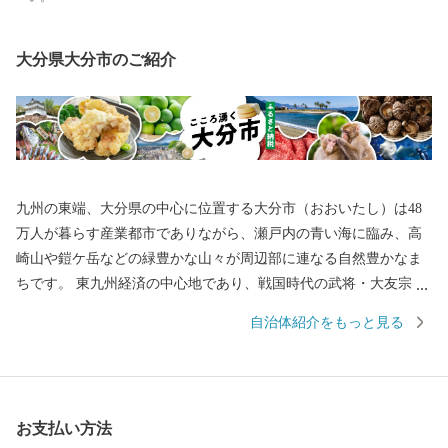
大分県大分市のご紹介
九州の東端、大分県の中心に位置する大分市（おおいたし）は48
万人が暮らす産業都市でありながら、瀬戸内の青い海に臨み、高
崎山や鎧ケ岳などの緑豊かな山々が周辺部に連なる自然豊かなま
ちです。 東九州経済の中心地であり、戦国時代の武将・大友宗麟
公の時代より日本を代表する国際色豊かな貿易都市・南蛮文化の
自治体紹介をもっと見る
発祥都市として繁栄し、高度成長期以降は工業を中心として幅広
い産業が展開され、製造品出荷額は九州第一位を続けています。
一方で豊かな自然にも恵まれ、全国ブランド「関あじ・関さば」
をはじめとした海産物や、「豊後牛」「おおいた和牛」など様々
お支払い方法
な農畜産物、「大分ふぐ」「とり天」「大分銘菓ざびえる」「吉