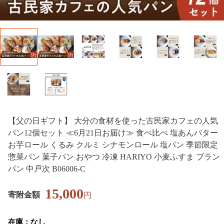
【父の日ギフト】 大分の食材を使った古民家カフェの人気
パン12個セット ≪6月21日お届け≫ 食べ比べ 塩あんバター
お芋ロール くるみ クルミ シナモンロール 塩パン 季節限定
惣菜パン 菓子パン おやつ 冷凍 HARIYO 小麦ふすま ブラン
パン 中戸次 B06006-C
15,000
寄附金額
円
在庫：なし