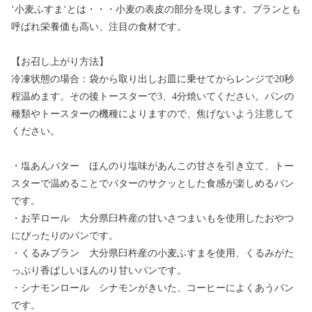
‘小麦ふすま‘とは・・・小麦の表皮の部分を現します。ブランとも
呼ばれ栄養価も高い、注目の食材です。
【お召し上がり方法】
冷凍状態の場合：袋から取り出しお皿に乗せてからレンジで20秒
程温めます。その後トースターで3、4分焼いてください。パンの
種類やトースターの機種によりますので、焦げないよう注意して
ください。
・塩あんバター ほんのり塩味があんこの甘さを引き立て、トー
スターで温めることでバターのサクッとした食感が楽しめるパン
です。
・お芋ロール 大分県臼杵産の甘いさつまいもを使用したおやつ
にぴったりのパンです。
・くるみブラン 大分県臼杵産の小麦ふすまを使用、くるみがた
っぷり香ばしいほんのり甘いパンです。
・シナモンロール シナモンがきいた、コーヒーによくあうパン
です。