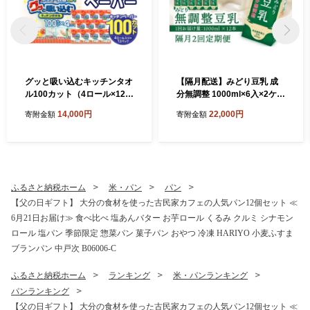
グッと吸い込むキッチンタオ
【隔月配送】みどり豆乳 成
ル100カット（4ロール×12パ
分無調整 1000ml×6入×2ケー
ック） キッチンペーパー 日
ス（計12本） 隔月2回お届け
14,000円
22,000円
寄附金額
寄附金額
用品 消耗品 大容量 吸収力 破
定期便 飲料 豆乳 成分無調整
れにくい 長持ち 掃除 便利 高
定期便 常温保存 無調整豆乳
評価 R14030
栄養 スムージー 担々麵 紙パ
ック 大豆 イソフラボン タン
パク質 T10087
ふるさと納税ホーム
米・パン
パン
【父の日ギフト】 大分の食材を使った古民家カフェの人気パン12個セット ≪
6月21日お届け≫ 食べ比べ 塩あんバター お芋ロール くるみ クルミ シナモン
ロール 塩パン 季節限定 惣菜パン 菓子パン おやつ 冷凍 HARIYO 小麦ふすま
ブランパン 中戸次 B06006-C
ふるさと納税ホーム
ランキング
米・パンランキング
パンランキング
【父の日ギフト】 大分の食材を使った古民家カフェの人気パン12個セット ≪