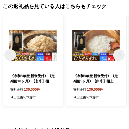
この返礼品を見ている人はこちらもチェック
《令和8年産 新米受付》《定
《令和8年産 新米受付》《定
期便10ヶ月》【玄米】極上
期便5ヶ月》【白米】極上秋
秋田銘柄米 あきたこまち 5k
田銘柄米 ひとめぼれ 10kg
130,000円
130,000円
寄附金額
寄附金額
g [米 お米 こめ 玄米 あきた
（5kg×2袋） [新米受付 米 お
こまち ブランド米 銘柄米 食
米 こめ 白米 精米 ひとめぼれ
秋田県由利本荘市
秋田県由利本荘市
卓 おにぎり 秋田県産 秋田県
ブランド米 銘柄米 食卓 おに
由利本荘市]
ぎり 秋田県産 秋田県 由利本
荘市]