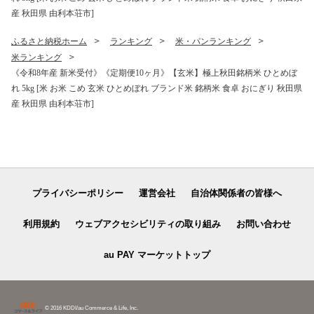
産 秋田県 由利本荘市]
ふるさと納税ホーム
ランキング
米・パンランキング
米ランキング
《令和8年産 新米受付》《定期便10ヶ月》【玄米】極上秋田銘柄米 ひとめぼ
れ 5kg [米 お米 こめ 玄米 ひとめぼれ ブランド米 銘柄米 食卓 おにぎり 秋田県
産 秋田県 由利本荘市]
プライバシーポリシー
運営会社
自治体関係者の皆様へ
利用規約
ウェブアクセシビリティの取り組み
お問い合わせ
au PAY マーケットトップ
© 2016 KDDI/au Commerce & Life, Inc.