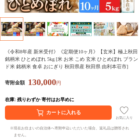
《令和8年産 新米受付》《定期便10ヶ月》【玄米】極上秋田
銘柄米 ひとめぼれ 5kg [米 お米 こめ 玄米 ひとめぼれ ブラン
ド米 銘柄米 食卓 おにぎり 秋田県産 秋田県 由利本荘市]
130,000
寄附金額
円
在庫: 残りわずか 寄付はお早めに
お気に入り
現在お住まいの自治体へ寄附申込いただいた場合、返礼品は贈答され
ません。