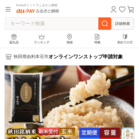
Pontaポイントでふるさと納税
詳細検索
返礼品
ランキング
地域
特集
初めての方
オンラインワンストップ申請対象
秋田県由利本荘市