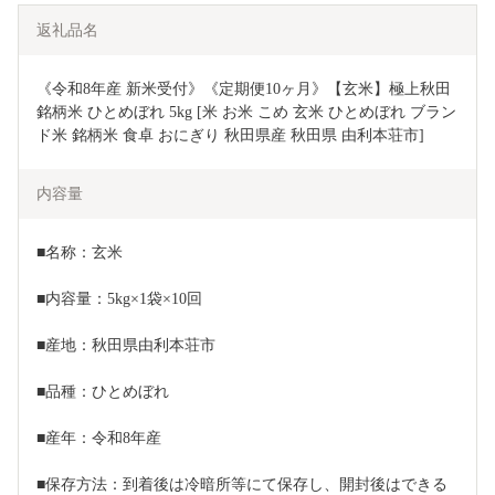
返礼品名
《令和8年産 新米受付》《定期便10ヶ月》【玄米】極上秋田
銘柄米 ひとめぼれ 5kg [米 お米 こめ 玄米 ひとめぼれ ブラン
ド米 銘柄米 食卓 おにぎり 秋田県産 秋田県 由利本荘市]
内容量
■名称：玄米
■内容量：5kg×1袋×10回
■産地：秋田県由利本荘市
■品種：ひとめぼれ
■産年：令和8年産
■保存方法：到着後は冷暗所等にて保存し、開封後はできる