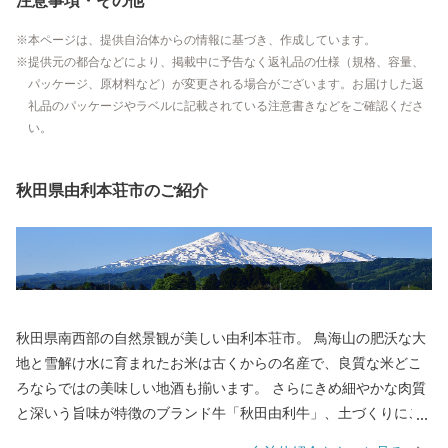
注意事項・その他
本ページは、提供自治体からの情報に基づき、作成しています。
提供元の都合などにより、掲載中に予告なく返礼品の仕様（規格、容量、
パッケージ、原材料など）が変更される場合がございます。お届けした返
礼品のパッケージやラベルに記載されている注意書きなどをご確認くださ
い。
秋田県由利本荘市のご紹介
秋田県南西部の自然景観が美しい由利本荘市。 鳥海山の肥沃な大
地と雪解け水に育まれたお米は古くからの名産で、良質な米どこ
ろならではの美味しい地酒も揃います。 さらにきめ細やかな肉質
と深いう旨味が特徴のブランド牛「秋田由利牛」、土づくりにこ
だわったアスパラガスなどの野菜をはじめ、食の魅力も満載で