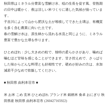
秋田県はミネラル分豊富な雪解け水、稲の生長を促す風、登熟期
の日中は暖かく、夜は涼しい米づくりに適した気候が揃っていま
す。
子吉川によって山から肥沃な土が堆積してできた土壌は、有機質
を多く含む農業に向いた土です。
春の雪解け水は、原生林から流れる水流と同じように、ミネラル
豊富で豊かな土壌を作ります。
ひとめぼれ：少し大きめの粒で、独特の柔らかさがあり、噛めば
噛むほど甘味を感じることができます。甘さ控えめで、さっぱり
した味からどんな料理とも好相性です。硬めが好みの方は、水加
減若干少なめで炊飯してください。
■ 秋田県 由利本荘市 ■
米 お米 こめ 玄米 ひとめぼれ ブランド米 銘柄米 食卓 おにぎり 秋
田県産 秋田県 由利本荘市 (260427165922)