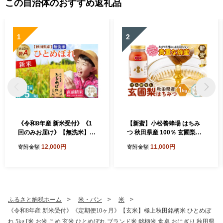
この自治体のおすすめ返礼品
1
2
《令和8年産 新米受付》《1
【新蜜】小松養蜂場 はちみ
回のみお届け》【無洗米】通
つ 秋田県産 100％ 玄圃梨蜂
算5回特A 秋田県産ひとめぼ
蜜 1kg [はちみつ ハチミツ 蜂
12,000円
11,000円
寄附金額
寄附金額
れ 5kg(5kg×1袋) お米 米 こ
蜜 国産 秋田県産]
め 藤岡農産 [米 無洗米 白米
特A 精米 秋田県 東北 お米 ひ
とめぼれ 小袋 小分け 直前精
米 おいしい米 おすすめ]
ふるさと納税ホーム
米・パン
米
《令和8年産 新米受付》《定期便10ヶ月》【玄米】極上秋田銘柄米 ひとめぼ
れ 5kg [米 お米 こめ 玄米 ひとめぼれ ブランド米 銘柄米 食卓 おにぎり 秋田県