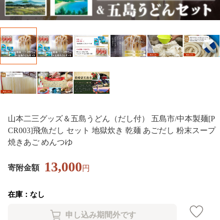
山本二三グッズ＆五島うどん（だし付） 五島市/中本製麺[P
CR003]飛魚だし セット 地獄炊き 乾麺 あごだし 粉末スープ
焼きあご めんつゆ
13,000
寄附金額
円
在庫：なし