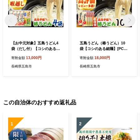
【お中元対象】五島うどん4
五島うどん（椿うどん）10
袋（だし付）【コシのある細
袋【コシのある細麺】[PCR0
麺】[PCR004]五島手延べう
09]五島手延べうどん 地獄炊
13,000円
18,000円
寄附金額
寄附金額
どん 地獄炊き 椿うどん あご
き あごだし 細麺 乾麺 ごとう
だし スープ付 細麺 乾麺 ごと
うどん セット 贈答
長崎県五島市
長崎県五島市
ううどん セット 贈答 粉末ス
ープ
この自治体のおすすめ返礼品
1
2