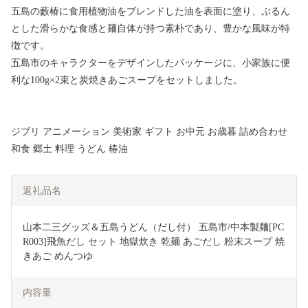
五島の藪椿に食用植物油をブレンドした油を表面に塗り、ぷるん
とした滑らかな食感と麺自体が持つ素朴であり、豊かな風味が特
徴です。
五島市のキャラクターをデザインしたパッケージに、小家族に便
利な100g×2束と炭焼きあごスープをセットしました。
ジブリ アニメーション 美術家 ギフト お中元 お歳暮 詰め合わせ
和食 郷土 料理 うどん 椿油
返礼品名
山本二三グッズ＆五島うどん（だし付） 五島市/中本製麺[PC
R003]飛魚だし セット 地獄炊き 乾麺 あごだし 粉末スープ 焼
きあご めんつゆ
内容量