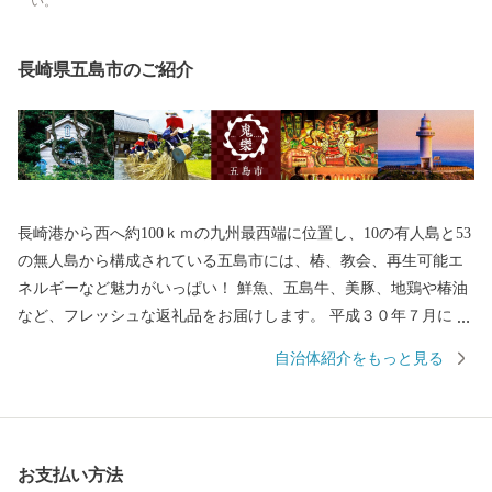
い。
長崎県五島市のご紹介
長崎港から西へ約100ｋｍの九州最西端に位置し、10の有人島と53
の無人島から構成されている五島市には、椿、教会、再生可能エ
ネルギーなど魅力がいっぱい！ 鮮魚、五島牛、美豚、地鶏や椿油
など、フレッシュな返礼品をお届けします。 平成３０年７月には
「長崎と天草地方の潜伏キリシタン関連遺産」が世界遺産に登録
自治体紹介をもっと見る
されました。 五島市には「久賀島の集落」と「奈留の江上集落」
の２つの構成資産があります。 厳しい禁教期を生き抜いた信徒を
見守ってきた教会が、今でも静かに佇んでいます。
お支払い方法