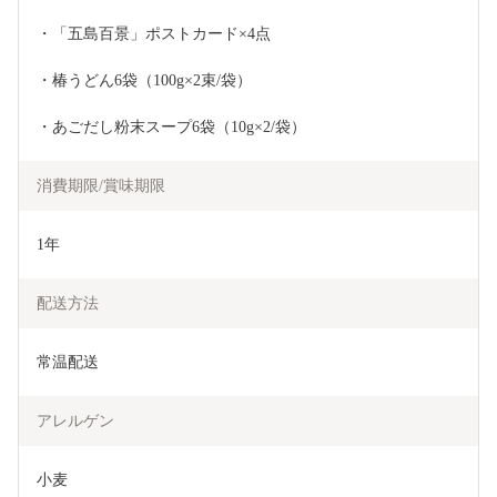
・「五島百景」ポストカード×4点
・椿うどん6袋（100g×2束/袋）
・あごだし粉末スープ6袋（10g×2/袋）
消費期限/賞味期限
1年
配送方法
常温配送
アレルゲン
小麦