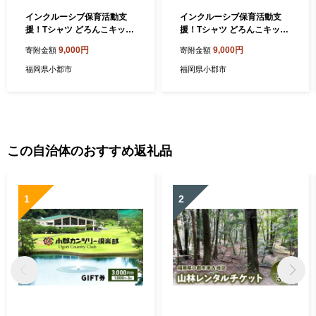
インクルーシブ保育活動支
インクルーシブ保育活動支
援！Tシャツ どろんこキッズ
援！Tシャツ どろんこキッズ
半袖Ｔシャツ【ライトイエロ
半袖Ｔシャツ【ライトイエロ
9,000円
9,000円
寄附金額
寄附金額
ー】キッズ：110
ー】キッズ：120
福岡県小郡市
福岡県小郡市
この自治体のおすすめ返礼品
1
2