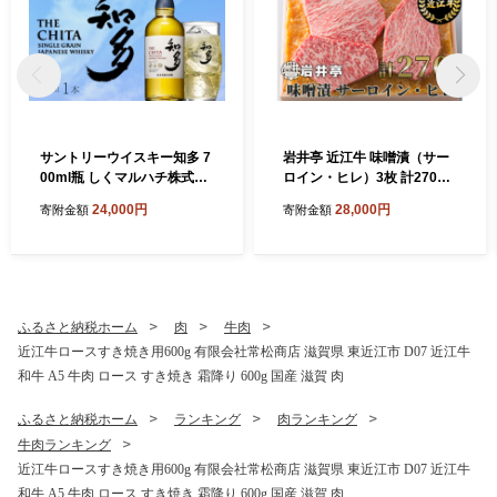
サントリーウイスキー知多 7
岩井亭 近江牛 味噌漬（サー
00ml瓶 しくマルハチ株式会
ロイン・ヒレ）3枚 計270g
社 滋賀県 東近江市 B-B22 ウ
高島屋選定品 （株）高島屋
24,000円
28,000円
寄附金額
寄附金額
イスキー 知多 シングルグレ
洛西店 滋賀県 東近江市 B-H
ーン 国産ウイスキー サント
03 近江牛 サーロイン ヒレ
リー 700ml 瓶 ハイボール 洋
ステーキ 味噌漬け 270g ギフ
酒 酒 ギフト
ト 贈答
ふるさと納税ホーム
肉
牛肉
近江牛ロースすき焼き用600g 有限会社常松商店 滋賀県 東近江市 D07 近江牛
和牛 A5 牛肉 ロース すき焼き 霜降り 600g 国産 滋賀 肉
ふるさと納税ホーム
ランキング
肉ランキング
牛肉ランキング
近江牛ロースすき焼き用600g 有限会社常松商店 滋賀県 東近江市 D07 近江牛
和牛 A5 牛肉 ロース すき焼き 霜降り 600g 国産 滋賀 肉