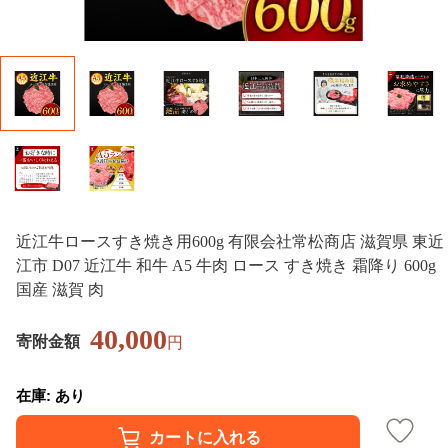
近江牛ロースすき焼き用600g 有限会社常松商店 滋賀県 東近
江市 D07 近江牛 和牛 A5 牛肉 ロース すき焼き 霜降り 600g
国産 滋賀 肉
40,000
寄附金額
円
在庫: あり