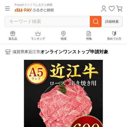
Pontaポイントでふるさと納税
詳細検索
返礼品
ランキング
地域
特集
初めての方
オンラインワンストップ申請対象
滋賀県東近江市