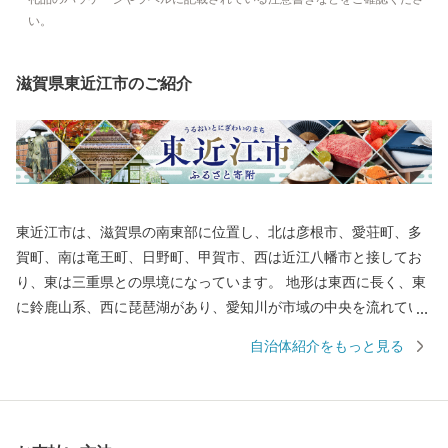
い。
滋賀県東近江市のご紹介
東近江市は、滋賀県の南東部に位置し、北は彦根市、愛荘町、多
賀町、南は竜王町、日野町、甲賀市、西は近江八幡市と接してお
り、東は三重県との県境になっています。 地形は東西に長く、東
に鈴鹿山系、西に琵琶湖があり、愛知川が市域の中央を流れてい
ます。また、市の南西部には日野川が流れています。この両川の
自治体紹介をもっと見る
流域には平地や丘陵地が広がり、緑豊かな田園地帯を形成してい
ます。さらに地域内には箕作山（みつくりやま）や繖山（きぬが
さやま）などが点在し、豊かな自然に恵まれています。 総面積
は、約388平方キロメートル（滋賀県総面積の約9.7％）で、高島