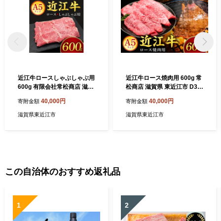
近江牛ロースしゃぶしゃぶ用
近江牛ロース焼肉用 600g 常
600g 有限会社常松商店 滋賀
松商店 滋賀県 東近江市 D32
県 東近江市 D30 近江牛 和牛
近江牛 焼肉 ロース 牛肉 A5
40,000円
40,000円
寄附金額
寄附金額
A5 牛肉 ロース しゃぶしゃぶ
和牛 600g 国産 焼き肉 冷蔵
霜降り 600g 国産 滋賀 肉
ギフト 霜降り
滋賀県東近江市
滋賀県東近江市
この自治体のおすすめ返礼品
1
2