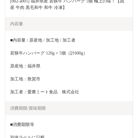
[002-a001] 福井県産 若狭牛 ハンバーグ 5個 極上の味！【国
産 牛肉 黒毛和牛 和牛 冷凍】
内容量
■内容量 / 原産地 / 加工地 / 加工者
若狭牛ハンバーグ 120g × 5個（計600g）
原産地：福井県
加工地：敦賀市
加工者：愛農ミート食品　株式会社
消費期限/賞味期限
■消費期限等
別途ラベルに記載