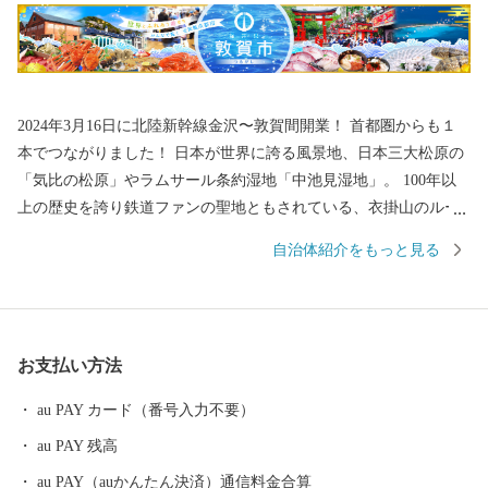
2024年3月16日に北陸新幹線金沢〜敦賀間開業！ 首都圏からも１
本でつながりました！ 日本が世界に誇る風景地、日本三大松原の
「気比の松原」やラムサール条約湿地「中池見湿地」。 100年以
上の歴史を誇り鉄道ファンの聖地ともされている、衣掛山のルー
プ線や山中隧道をはじめとする鉄道遺産群。 「越前がに」や「敦
自治体紹介をもっと見る
賀ふぐ」等豊富な海の幸。 日本最北限、甘さが自慢の「東浦みか
ん」。 ”御食国”のルーツとして、食物の神・伊奢沙別神（いささ
わけのみこと）が祀られている「氣比神宮」。 これが全て敦賀の
魅力。 ================================ 敦賀の魅力発信
お支払い方法
サイトできました。 詳しくは、下記ページをご覧ください。 http
s://kuras-tsuruga.jp/ （上記URLをコピー＆ペーストしアドレスバー
au PAY カード（番号入力不要）
へ貼り付けてご覧ください。） ■お問い合わせ先 福井県敦賀市ふ
au PAY 残高
るさと納税コールセンター TEL：050-3090-1336 Mail：f.tsuruga
@do-furusato.jp 受付時間 午前9時00分～午後5時45分 (土曜日・
au PAY（auかんたん決済）通信料金合算