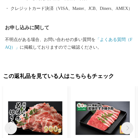
日曜日・祝日及び12月30日～1月3日を除く) ■ワンストップ特例申
クレジットカード決済（VISA、Master、JCB、Diners、AMEX）
請書および変更届出書送付先 〒584-8790 富田林市中野町東2の
3の69 コーユービジネス内 18202 福井県敦賀市ふるさと納税 ワン
お申し込みに関して
ストップ特例申請書類受付係 宛
不明点がある場合、お問い合わせの多い質問を
「よくある質問（F
AQ）」
に掲載しておりますのでご確認ください。
この返礼品を見ている人はこちらもチェック