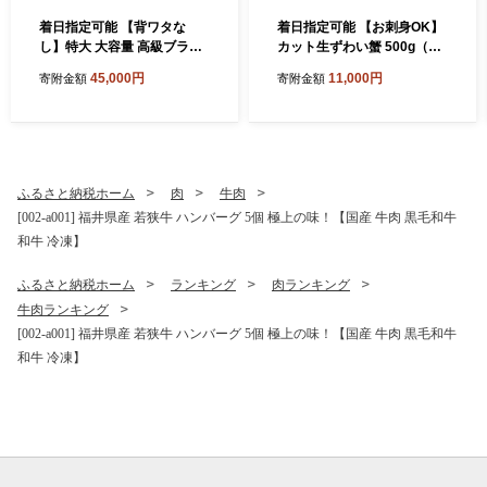
着日指定可能 【背ワタな
着日指定可能 【お刺身OK】
し】特大 大容量 高級ブラッ
カット生ずわい蟹 500g（総
クタイガー（大型むきえび）
重量約700g）×1箱【甲羅組
45,000円
11,000円
寄附金額
寄附金額
約1kg (解凍時800g前後) / 約
敦賀 かに カニ 蟹 ズワイガニ
40〜70尾 × 3セット【甲羅組
ずわいがに 刺身 生 生食可 む
敦賀 下処理不要 むきエビ え
き身 殻むき不要 カニしゃぶ
び エビ 海老 人気 冷凍 使い
カニ鍋 鍋 むき身 お中元 お歳
やすい 時短 便利 ランキング
暮 ギフト 贈り物 プレゼン
感謝祭】[024-a042_A20]
ト】[024-a027_A(20)]
ふるさと納税ホーム
肉
牛肉
[002-a001] 福井県産 若狭牛 ハンバーグ 5個 極上の味！【国産 牛肉 黒毛和牛
和牛 冷凍】
ふるさと納税ホーム
ランキング
肉ランキング
牛肉ランキング
[002-a001] 福井県産 若狭牛 ハンバーグ 5個 極上の味！【国産 牛肉 黒毛和牛
和牛 冷凍】