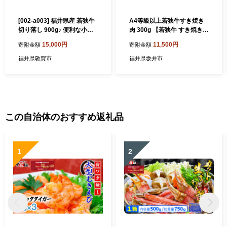
[002-a003] 福井県産 若狭牛
A4等級以上若狭牛すき焼き
切り落し 900g♪ 便利な小分
肉 300g 【若狭牛 すき焼き A
け包装でお届け！【和牛 国
4 等級 国産和牛 黒毛和牛 黒
15,000円
11,500円
寄附金額
寄附金額
産牛肉 冷凍 感謝祭 】
毛和種 ブランド牛 和牛 肉 牛
牛肉 坂井市 福井県産 国産 冷
福井県敦賀市
福井県坂井市
凍】 [A-10703]
この自治体のおすすめ返礼品
1
2