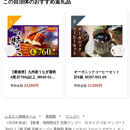
この自治体のおすすめ返礼品
1
2
【最速便】九州産うなぎ蒲焼
オーガニックコーヒーセット
4尾 計760g以上_M040-011-
計6袋_M397-001-09
2W
24,000円
13,000円
寄附金額
寄附金額
ふるさと納税ホーム
果物類
マンゴー
《2026年発送》【数量・期間限定】完熟マンゴー 2Lサイズ×2玉| マンゴー 3
50g以上 2個 宮崎 宮崎マンゴー 果物類 果物 くだもの フルーツ デザート マン