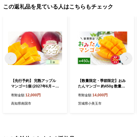
請の必要はありません。 【ワンストップ特例申請書送付先】 〒88
この返礼品を見ている人はこちらもチェック
5-0078 住所：宮崎県都城市宮丸町3070-1 宛先：宮崎市ふるさと納
税担当 宛 ※ワンストップ特例申請受付を外部委託しています。
【先行予約】 完熟アップル
【数量限定・季節限定】おみ
マンゴー1個 (2027年6月～発
たんマンゴー 約450g 数量限
送) | マンゴー フルーツ くだ
定 期間限定 先行予約 完熟 マ
12,000円
14,000円
寄附金額
寄附金額
もの デザート 高評価 厳選 高
ンゴー 国産フルーツ 果物 く
級 ギフト 贈り物 人気 おすす
だもの 【7月20日～8月末ま
高知県南国市
茨城県小美玉市
め アップルマンゴー まんご
で順次発送予定】『グッド！
ー フルーツ 果物 季節限定 期
モーニング』で紹介 19-D
間限定 食品 西島園芸団地 高
知県 南国市