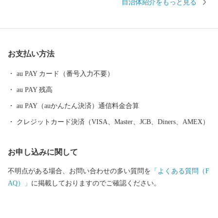
自治体紹介をもっと見る
ても有名で、マリンスポーツやゴルフなども気軽に楽しめ、ファ
ンにはたまらない魅力がつまっています。 宮崎市が誇る食やスポ
ーツを多くの方に体験していただき、宮崎の魅力を知っていただ
ければ幸いです。 ■お礼品の配送について ・お礼品の配送日のご
お支払い方法
指定はできかねますので、予めご了承ください。 ・お礼品の在庫
状況により、お礼品ページ内表記のお届け時期以上に時間を頂戴
au PAY カード（番号入力不要）
する場合がございますのでご理解の程宜しくお願い致します。 ・
au PAY 残高
お届けを致しましたお礼品は確実にお受取りください。長期不在
等寄付者様事由による返送、劣化、においては再送は出来ませ
au PAY（auかんたん決済）通信料金合算
ん。 ・一部離島にはクール便でのお届けが出来ませんのでご注意
クレジットカード決済（VISA、Master、JCB、Diners、AMEX）
ください。 ・ヤマト運輸様の転送料につきまして お届け先を変更
（転送）する場合、転送料金は、ご贈答用の場合でもお届け先様
お申し込みに関して
のご負担となります。ご住所にお間違いがないか十分にご確認の
上ご注文ください。 尚、お届け先様が住所不明で配達ができない
不明点がある場合、お問い合わせの多い質問を
「よくある質問（F
場合は、送り状記載のご依頼主様に返送させていただきます。 ■
AQ）」
に掲載しておりますのでご確認ください。
ワンストップ特例申請書 入金確認後、注文内容確認画面の【注文
者情報】に記載の住所へ申込完了日から30日程度で発送いたしま
す。 （返信封筒あり・切手不要） ※確定申告をされる方は特例申