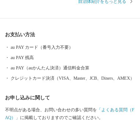
自治体紹介をもっと見る
致にも力を入れ、たくさんの製造業企業が立地しています。 平
成28年には九州新幹線筑後船小屋駅西側に福岡ソフトバンクホー
クスファーム本拠地である「HAWKSベースボールパーク筑後」が
開業。駅周辺には県営筑後広域公園や芸術文化交流施設「九州芸
お支払い方法
文館」等の整備も進み、筑後地域の玄関口として発展を続けてい
ます。
au PAY カード（番号入力不要）
au PAY 残高
au PAY（auかんたん決済）通信料金合算
クレジットカード決済（VISA、Master、JCB、Diners、AMEX）
お申し込みに関して
不明点がある場合、お問い合わせの多い質問を
「よくある質問（F
AQ）」
に掲載しておりますのでご確認ください。