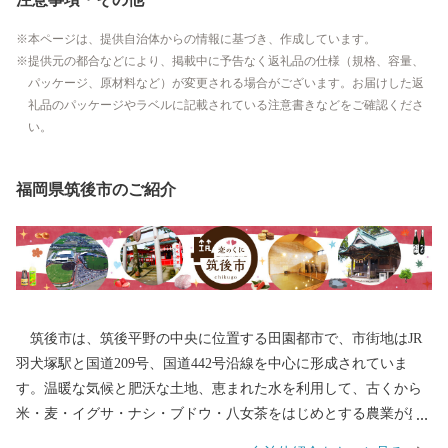
本ページは、提供自治体からの情報に基づき、作成しています。
提供元の都合などにより、掲載中に予告なく返礼品の仕様（規格、容量、
パッケージ、原材料など）が変更される場合がございます。お届けした返
礼品のパッケージやラベルに記載されている注意書きなどをご確認くださ
い。
福岡県筑後市のご紹介
筑後市は、筑後平野の中央に位置する田園都市で、市街地はJR
羽犬塚駅と国道209号、国道442号沿線を中心に形成されていま
す。温暖な気候と肥沃な土地、恵まれた水を利用して、古くから
米・麦・イグサ・ナシ・ブドウ・八女茶をはじめとする農業が盛
んに行われてきました。また、交通の便の良さを生かして企業誘