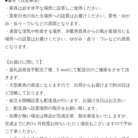
■備考（注意事項）
・家具は必ず水平な場所に設置しご使用ください。
・直射日光の当たる場所への設置はお避けください。変色・ゆが
み・反り・ワレなどの原因となります。
・過度な湿気や乾燥する場所、冷暖房器具からの風が直接当たる
場所への設置はお避けください。ゆがみ・反リ・ワレなどの原因
となります。
【お届けに関して】
・返礼品発送手配完了後、E-mailにて配送日のご連絡をさせて頂
きます。
・大型家具の発送になりますので、出荷からお届けまで約10日ほ
ど頂戴しております。
・組立＆開梱設置も配達員が行います。お届け当日はお立合い
と、配送員へ設置場所の指示をお願い致します。
・在庫が無い場合は商品が完成次第、順次発送をいたしますが、
完成までに約3ヶ月程度お待ちいただく場合もございますので予め
ご了承ください。