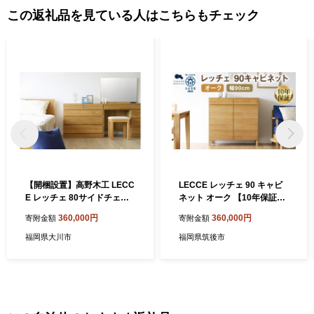
この返礼品を見ている人はこちらもチェック
【開梱設置】高野木工 LECC
LECCE レッチェ 90 キャビ
E レッチェ 80サイドチェス
ネット オーク 【10年保証】
ト ホワイトオーク【10年保
/ 家具 インテリア 収納 おし
360,000円
360,000円
寄附金額
寄附金額
証】
ゃれ 日用品 雑貨 木製
福岡県大川市
福岡県筑後市