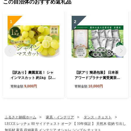
この自治体のおすすめ返礼品
1
2
【訳あり】農園直送！ シャ
【訳アリ 簡易包装】 日本茶
インマスカット 約1kg 【202
アワードプラチナ賞受賞茶
6年9月上旬から10月上旬発
八女茶農家が自宅で飲むお茶
9,000円
10,000円
寄附金額
寄附金額
送予定】 ぶどう マスカット
「煎茶 華喜 hanayagi」 80g
果物 フルーツ
×8袋 お茶 日本茶 緑茶 八女
茶 煎茶
ふるさと納税ホーム
家具・インテリア
タンス・チェスト
LECCE レッチェ 80 サイドチェスト オーク 【 10年保証 】 天然木 収納 引出し
無垢材 家具 収納家具 インテリア オシャレ シンプル チェスト