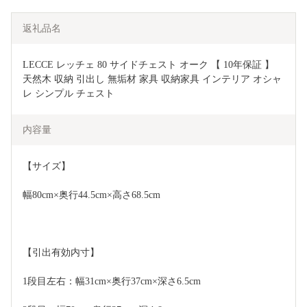
返礼品名
LECCE レッチェ 80 サイドチェスト オーク 【 10年保証 】 
天然木 収納 引出し 無垢材 家具 収納家具 インテリア オシャ
レ シンプル チェスト
内容量
【サイズ】
幅80cm×奥行44.5cm×高さ68.5cm
【引出有効内寸】
1段目左右：幅31cm×奥行37cm×深さ6.5cm