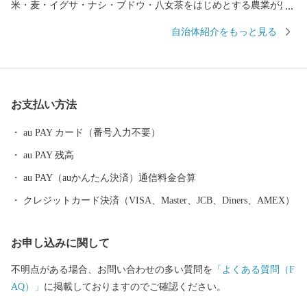
米・麦・イグサ・ナシ・ブドウ・八女茶をはじめとする農業が盛
んに行われてきました。また、交通の便の良さを生かして企業誘
自治体紹介をもっと見る
致にも力を入れ、たくさんの製造業企業が立地しています。 平
成28年には九州新幹線筑後船小屋駅西側に福岡ソフトバンクホー
クスファーム本拠地である「HAWKSベースボールパーク筑後」が
開業。駅周辺には県営筑後広域公園や芸術文化交流施設「九州芸
お支払い方法
文館」等の整備も進み、筑後地域の玄関口として発展を続けてい
ます。
au PAY カード（番号入力不要）
au PAY 残高
au PAY（auかんたん決済）通信料金合算
クレジットカード決済（VISA、Master、JCB、Diners、AMEX）
お申し込みに関して
不明点がある場合、お問い合わせの多い質問を
「よくある質問（F
AQ）」
に掲載しておりますのでご確認ください。