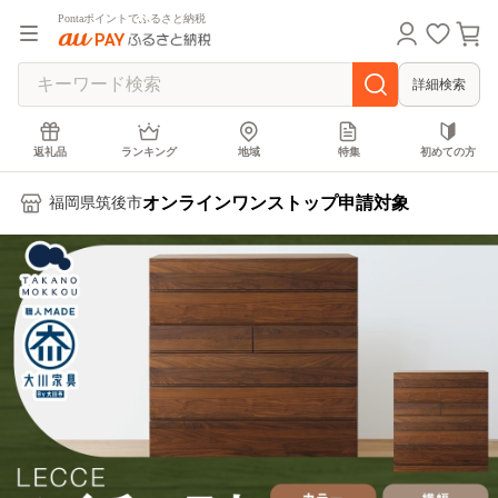
Pontaポイントでふるさと納税
詳細検索
返礼品
ランキング
地域
特集
初めての方
オンラインワンストップ申請対象
福岡県筑後市