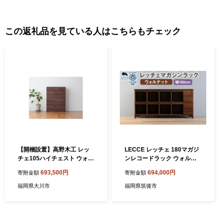
この返礼品を見ている人はこちらもチェック
【開梱設置】高野木工 レッ
LECCE レッチェ 180マガジ
チェ105ハイチェスト ウォル
ンレコードラック ウォルナ
ナット【10年保証】
ット 【10年保証】 / 家具 イ
693,500円
694,000円
寄附金額
寄附金額
ンテリア 収納 おしゃれ 日用
品 雑貨 木製
福岡県大川市
福岡県筑後市