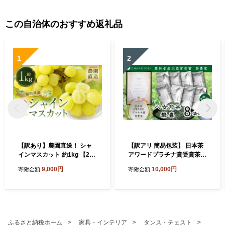
この自治体のおすすめ返礼品
1
2
【訳あり】農園直送！ シャ
【訳アリ 簡易包装】 日本茶
インマスカット 約1kg 【202
アワードプラチナ賞受賞茶
6年9月上旬から10月上旬発
八女茶農家が自宅で飲むお茶
9,000円
10,000円
寄附金額
寄附金額
送予定】 ぶどう マスカット
「煎茶 華喜 hanayagi」 80g
果物 フルーツ
×8袋 お茶 日本茶 緑茶 八女
茶 煎茶
ふるさと納税ホーム
家具・インテリア
タンス・チェスト