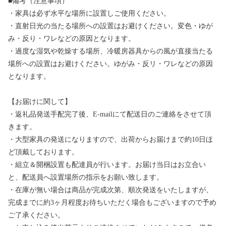
■備考（注意事項）
・家具は必ず水平な場所に設置しご使用ください。
・直射日光の当たる場所への設置はお避けください。変色・ゆが
み・反り・ワレなどの原因となります。
・過度な湿気や乾燥する場所、冷暖房器具からの風が直接当たる
場所への設置はお避けください。ゆがみ・反リ・ワレなどの原因
となります。
【お届けに関して】
・返礼品発送手配完了後、E-mailにて配送日のご連絡をさせて頂
きます。
・大型家具の発送になりますので、出荷からお届けまで約10日ほ
ど頂戴しております。
・組立＆開梱設置も配達員が行います。お届け当日はお立合い
と、配送員へ設置場所の指示をお願い致します。
・在庫が無い場合は商品が完成次第、順次発送をいたしますが、
完成までに約3ヶ月程度お待ちいただく場合もございますので予め
ご了承ください。