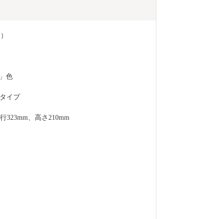
イ）
」色
タイプ
323mm、高さ210mm