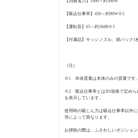
【消費電力】1000～約300W
【吸込仕事率】450～約90W※2
【運転音】65～約58dB※3
【付属品】サッシノズル、紙パック1
（注）
※1　本体質量は本体のみの質量です
※2　吸込仕事率とはJIS規格で定め
を表示しています。
使用時の吸じん力は吸込仕事率以外に
等によって異なります。
お掃除の際は、ふさわしいポジション