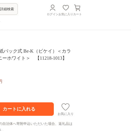
詳細検索
ログイン
お気に入り
カート
方
紙パック式 Be-K（ビケイ）＜カラ
ーホワイト＞ 【11218-1013】
円
お気に入り
の自治体へ寄附申込いただいた場合、返礼品は
ん。