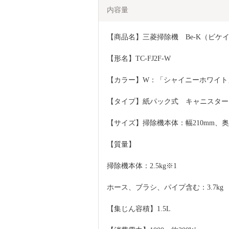
内容量
【商品名】三菱掃除機　Be-K（ビケ
【形名】TC-FJ2F-W
【カラー】W：「シャイニーホワイト
【タイプ】紙パック式　キャニスター
【サイズ】掃除機本体：幅210mm、奥行
【質量】
掃除機本体：2.5kg※1
ホース、ブラシ、パイプ含む：3.7kg
【集じん容積】1.5L