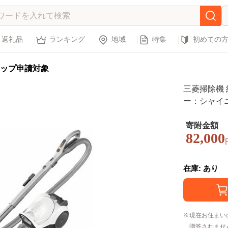
返礼品
ランキング
地域
特集
初めての
ップ申請対象
三菱掃除機 
ー：シャイニ
寄附金額
82,000
在庫: あり
現在お住まい
贈答されませ