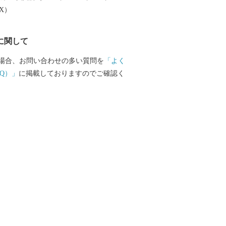
は、渋沢栄一翁が明治２０年に設立した
EX）
会社（後の日本煉瓦製造株式会社）の上
谷市）で作られたものも使われており、
に関して
市と関わりの深いものとなっています。
ージキャラクターの「ふっかちゃん」
場合、お問い合わせの多い質問を
「よく
 今後も、深谷の魅力を全国
Q）」
に掲載しておりますのでご確認く
届けしていきますので、よろしくおネギ
ーーーーーーーーーーー 【キャンセルに
 ふるさと納税は「寄附」となりますの
ャンセル／返金対応をすることはできま
じめご了承ください。 申込内容や返礼品
しての寄附等がないよう十分にご確認の
いただきますようお願いいたします。