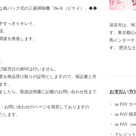
紙パック式の三菱掃除機「Be-K（ビケイ）」◆◆
中すっきりキレイ。
深谷市は、埼
様。
す。東京都心
調達を推進します。
馬インターチ
す。 肥沃な土壌に恵まれ「深谷ねぎ」をはじめとする
農畜産物が盛
す。
も果たしてい
び販売日の捺印は行いません。
リ、チューリ
票を商品受け取りの証明としますので、保証書と共
また、最近２
ます。
話題となった
お支払い方
ましたら、取扱説明書に記載のお問い合わせ先まで
谷市出身です
え、約５００
au PAY
ト・お問い合わせのページを用意しておりますの
００もの教育
au PAY 残
たします。
も熱心に取り
財務省が発表
au PAY
像、裏面は東
クレジットカ