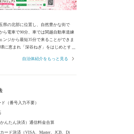
玉県の北部に位置し、自然豊かな街で
から電車で90分、車では関越自動車道練
ェンジから最短35分で来ることができま
んであり、「関東の台所」としての役割
自治体紹介をもっと見る
ます。また、生産量トップクラスのユ
ップなど花き栽培や造園業も盛んです。
０２４年度7月に１万円紙幣のデザインで
、近代経済の父といわれる渋沢栄一は深
法
。 渋沢栄一は「道徳経済合一説」を唱
もの企業の設立に関わるとともに、約６
 カード（番号入力不要）
機関・社会公共事業の支援と民間外交に
高
組み、数々の功績を残しました。 なお、
したデザインは、表面は渋沢栄一翁の肖
（auかんたん決済）通信料金合算
京駅となっていますが、東京駅で使用さ
ード決済（VISA、Master、JCB、Di