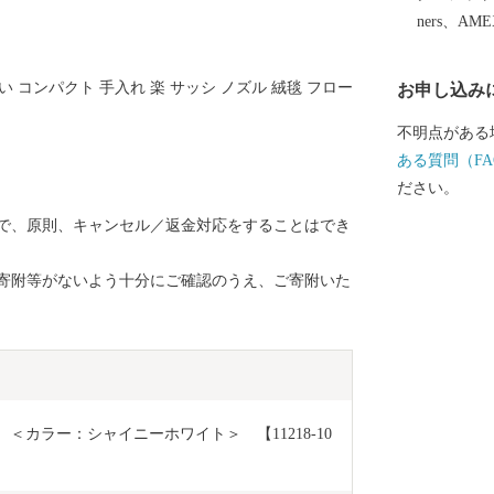
れている煉瓦
ners、AM
日本煉瓦製造
敷免工場（深
い コンパクト 手入れ 楽 サッシ ノズル 絨毯 フロー
お申し込み
いずれも深谷
さらに、イメ
不明点がある
は、全国的にも人気です。
ある質問（FA
の皆さんにお
ださい。
しまぁ～す。 ーーーーーーーーーーーーーーーーーー
で、原則、キャンセル／返金対応をすることはでき
ーーーーーー
つきまして】
寄附等がないよう十分にご確認のうえ、ご寄附いた
で、原則、キ
せん。あらか
の誤り、重複
うえ、ご寄附
）＜カラー：シャイニーホワイト＞　【11218-10