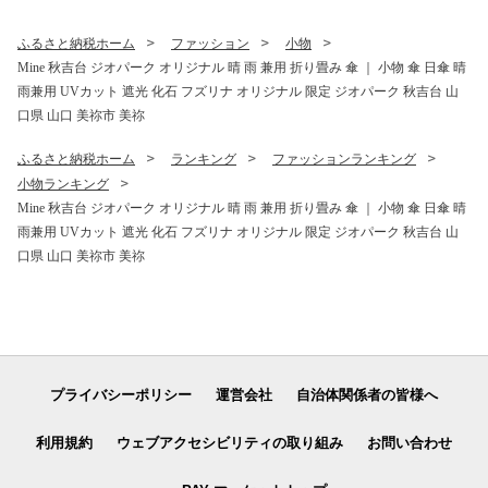
ふるさと納税ホーム
ファッション
小物
Mine 秋吉台 ジオパーク オリジナル 晴 雨 兼用 折り畳み 傘 ｜ 小物 傘 日傘 晴
雨兼用 UVカット 遮光 化石 フズリナ オリジナル 限定 ジオパーク 秋吉台 山
口県 山口 美祢市 美祢
ふるさと納税ホーム
ランキング
ファッションランキング
小物ランキング
Mine 秋吉台 ジオパーク オリジナル 晴 雨 兼用 折り畳み 傘 ｜ 小物 傘 日傘 晴
雨兼用 UVカット 遮光 化石 フズリナ オリジナル 限定 ジオパーク 秋吉台 山
口県 山口 美祢市 美祢
プライバシーポリシー
運営会社
自治体関係者の皆様へ
利用規約
ウェブアクセシビリティの取り組み
お問い合わせ