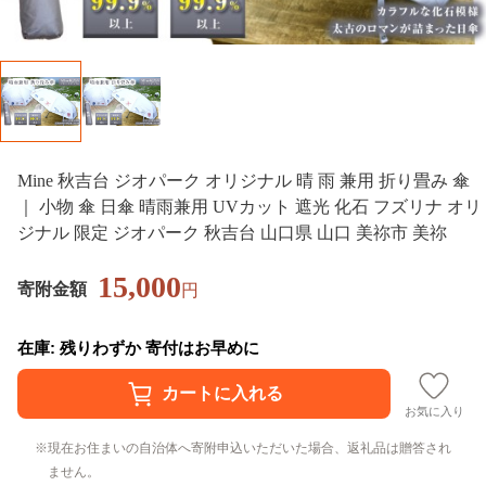
Mine 秋吉台 ジオパーク オリジナル 晴 雨 兼用 折り畳み 傘
｜ 小物 傘 日傘 晴雨兼用 UVカット 遮光 化石 フズリナ オリ
ジナル 限定 ジオパーク 秋吉台 山口県 山口 美祢市 美祢
15,000
寄附金額
円
在庫: 残りわずか 寄付はお早めに
お気に入り
現在お住まいの自治体へ寄附申込いただいた場合、返礼品は贈答され
ません。