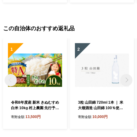
オパーク 秋吉台 山口県 山口
オパーク 秋吉台 山口県 山口
美祢市 美祢
美祢市 美祢
この自治体のおすすめ返礼品
1
2
令和8年度産 新米 きぬむすめ
3粒 山田錦 720ml 1本 ｜ 米
白米 10kg 村上農園 先行予約
大嶺酒造 山田錦 100％使用
＜ 2026年10月中旬より11月
純米原酒 フルーティー マス
13,500円
10,000円
寄附金額
寄附金額
末まで順次発送 ＞ ｜ 精米 新
カット香 白ワイン感覚 日本
米 白米 米 雑穀 お米 コメ 単
酒 地酒 食前酒 食中酒 マリア
一米 きぬむすめ 絹娘 山口 美
ージュ 山口県 美祢市
祢 秋吉台 10kg