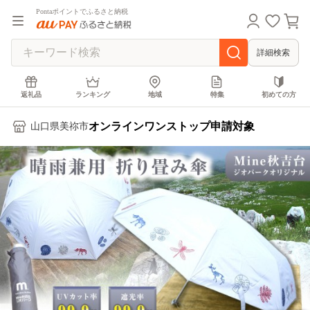
Pontaポイントでふるさと納税
詳細検索
返礼品
ランキング
地域
特集
初めての方
オンラインワンストップ申請対象
山口県美祢市