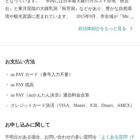
となっています。 市内には日本最大級のカルスト台地『秋吉
台』と東洋屈指の大鍾乳洞『秋芳洞』などがあり、豊かな自然環
境や観光資源に恵まれています。 2015年9月、市全域が『Mine
秋吉台ジオパーク』として日本ジオパークに認定されました。
自治体紹介をもっと見る
2026年4月にはユネスコ世界ジオパークとしても認定されました。
美祢市では、地球の自然や歴史、文化の成り立ち、仕組みを楽
しみつつ学ぶ場所として、観光客のみならず、地域のこどもから
大人までもがその魅力を肌で感じて生活しています。 そんな豊
お支払い方法
かな自然が生み出した逸品を是非ご堪能ください。
au PAY カード（番号入力不要）
au PAY 残高
au PAY（auかんたん決済）通信料金合算
クレジットカード決済（VISA、Master、JCB、Diners、AMEX）
お申し込みに関して
不明点がある場合、お問い合わせの多い質問を
「よくある質問（F