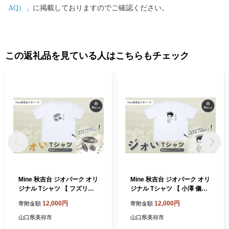
AQ）」
に掲載しておりますのでご確認ください。
この返礼品を見ている人はこちらもチェック
Mine 秋吉台 ジオパーク オリ
Mine 秋吉台 ジオパーク オリ
ジナル Tシャツ 【 フズリナ
ジナル Tシャツ 【 小澤 儀明
】 / M サイズ｜ 夏服 半袖 ト
】 / M サイズ｜ 夏服 半袖 ト
12,000円
12,000円
寄附金額
寄附金額
ップス メンズ レディース 白
ップス メンズ レディース 白
化石 フズリナ 衣類 服 シャツ
地質 地質学者 衣類 服 シャツ
山口県美祢市
山口県美祢市
Tシャツ オリジナル 限定 ジ
Tシャツ オリジナル 限定 ジ