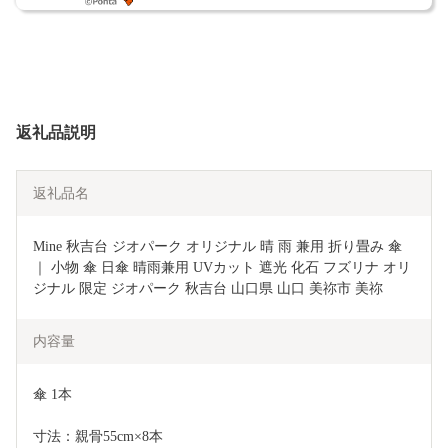
返礼品説明
返礼品名
Mine 秋吉台 ジオパーク オリジナル 晴 雨 兼用 折り畳み 傘 
｜ 小物 傘 日傘 晴雨兼用 UVカット 遮光 化石 フズリナ オリ
ジナル 限定 ジオパーク 秋吉台 山口県 山口 美祢市 美祢
内容量
傘 1本
寸法：親骨55cm×8本