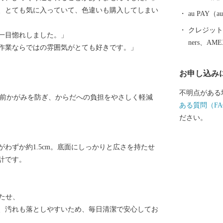
品であった磁
、とても気に入っていて、色違いも購入してしまい
も大きな影響
au PAY
においても、
クレジットカ
一目惚れしました。」
用和食器の一
ners、AM
作業ならではの雰囲気がとても好きです。」
誇っています
作られたやき
お申し込み
など、ここで
は、ぜひ波佐
不明点がある
。前かがみを防ぎ、からだへの負担をやさしく軽減
ある質問（FA
ださい。
がわずか約1.5cm。底面にしっかりと広さを持たせ
計です。
たせ、
、汚れも落としやすいため、毎日清潔で安心してお