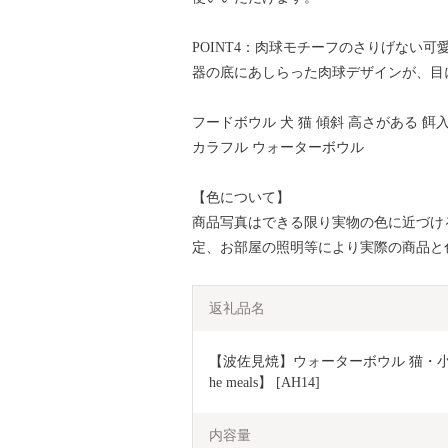
POINT4：肉球モチーフのさりげない可
器の底にあしらった肉球デザインが、目
フードボウル 犬 猫 傾斜 高さがある 餌
カラフル ウォーターボウル
【色について】
商品写真はできる限り実物の色に近づけ
定、お部屋の照明等により実際の商品と
返礼品名
【波佐見焼】ウォーターボウル 猫・小型犬用 
he meals】 [AH14]
内容量