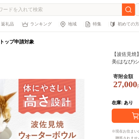
返礼品
ランキング
地域
特集
初めての
トップ申請対象
【波佐見焼
美(はなび)シリー
[AH14]
寄附金額
27,000
在庫: あり
現在お住まい
贈答されませ