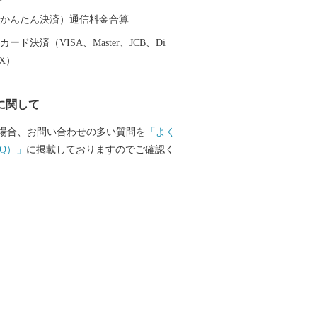
器を広く普及させるとともに、食文化に
を与えたといわれています。 そして近年
（auかんたん決済）通信料金合算
日本の食卓を彩るおしゃれで機能的な日
ード決済（VISA、Master、JCB、Di
大産地として、全国的にも高いシェアを
EX）
。（すでに皆さまの食卓にも、波佐見で
ものがあるかも！？）窯元、棚田、温泉
に関して
は紹介しきれません。長崎へお越しの際
見町へお立ち寄りください。
場合、お問い合わせの多い質問を
「よく
Q）」
に掲載しておりますのでご確認く