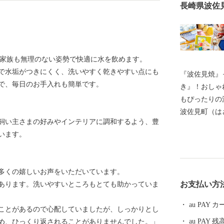
長崎県波佐
な家族も無理のない姿勢で快適に水を飲めます。
で水垢がつきにくく、洗いやすく乾きやすい点にも
『波佐見焼』
で、毎日のお手入れも簡単です。
き』！おしゃ
もぴったりの
波佐見町（は
飼い主さまの好みやインテリアに調和するよう、豊
し、四方を山
います。
田百選に選ば
かな自然のな
農畜産業が行
多くの嬉しいお声をいただいています。
器産業を中心
お支払い方
あります。洗いやすいところもとても助かっていま
います。 今
最大規模の登
au PAY
ことがあるので心配していましたが、しっかりとし
かれた「くら
au PAY 残
め、ひっくり返されることがありませんでした。」