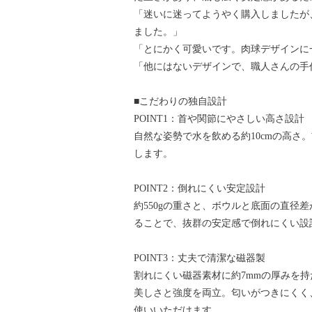
「迷いに迷ってようやく購入しましたが
ました。」
「とにかく可愛いです。肉球デザインに
「他にはないデザインで、職人さんの手
■こだわりの独自設計
POINT1：首や関節にやさしい高さ設計
自然な姿勢で水を飲める約10cmの高さ
します。
POINT2：倒れにくい安定設計
約550gの重さと、ボウルと底面の直径差
ることで、抜群の安定感で倒れにくい設
POINT3：丈夫で清潔な磁器製
割れにくい磁器素材に約7mmの厚みを持
美しさと強度を両立。匂いがつきにくく
使いいただけます。