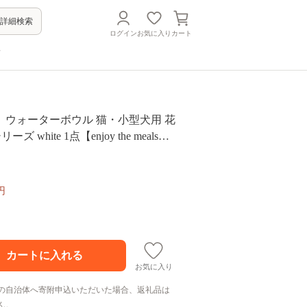
詳細検索
ログイン
お気に入り
カート
方
】ウォーターボウル 猫・小型犬用 花
ズ white 1点【enjoy the meals】
円
お気に入り
の自治体へ寄附申込いただいた場合、返礼品は
ん。