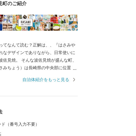
見町のご紹介
ってなんて読む？正解は、、『はさみや
れなデザインでありながら、日常使いに
波佐見焼。 そんな波佐見焼が盛んな町、
さみちょう）は長崎県の中央部に位置
に囲まれています。 ここでは、日本の棚
自治体紹介をもっと見る
れた「鬼木棚田」にみられるように、豊
かで、お米やお茶、アスパラガスなどの
われているほか、400年の歴史を持つ陶磁
とした「ものづくり」の息吹が根付いて
法
なお多くの窯元が集積する中尾山には世界
り窯跡があり、江戸時代には、ここで焼
 カード（番号入力不要）
わんか碗」が全国に出荷され、当時貴重
高