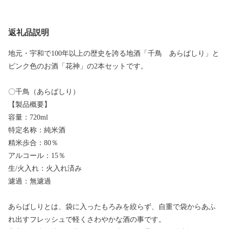
返礼品説明
地元・宇和で100年以上の歴史を誇る地酒「千鳥 あらばしり」と
ピンク色のお酒「花神」の2本セットです。
〇千鳥（あらばしり）
【製品概要】
容量：720ml
特定名称：純米酒
精米歩合：80％
アルコール：15％
生/火入れ：火入れ済み
濾過：無濾過
あらばしりとは、袋に入ったもろみを絞らず、自重で袋からあふ
れ出すフレッシュで軽くさわやかな酒の事です。