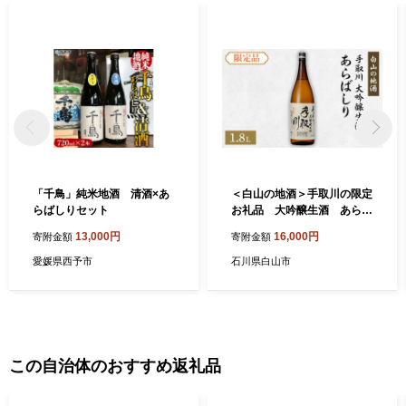
「千鳥」純米地酒 清酒×あ
＜白山の地酒＞手取川の限定
らばしりセット
お礼品 大吟醸生酒 あらば
しり_日本酒 地酒 清酒 手取
13,000円
16,000円
寄附金額
寄附金額
川 大吟醸 生酒 あらばしり 限
定 白山 石川県 人気 美味しい
愛媛県西予市
石川県白山市
【1037418】
この自治体のおすすめ返礼品