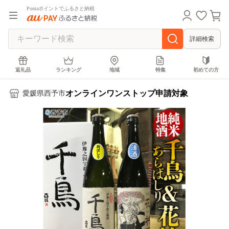
Pontaポイントでふるさと納税
詳細検索
返礼品
ランキング
地域
特集
初めての方
オンラインワンストップ申請対象
愛媛県西予市