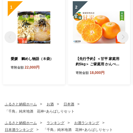
1
2
愛媛 鯛めし物語（８袋）
【先行予約】＜甘平 家庭用
約5kg＞ ご家庭用 かんぺい
22,000円
寄附金額
高級 柑橘 ブランド みかん 蜜
18,000円
寄附金額
柑 訳あり 果物 くだもの フル
ーツ ミカン 愛媛 国産 ジュー
シー 明浜 特産品 笑丸 愛媛県
西予市【常温】『2027年2月
上旬より順次出荷予定』
ふるさと納税ホーム
お酒
日本酒
「千鳥」純米地酒 花神×あらばしりセット
ふるさと納税ホーム
ランキング
お酒ランキング
日本酒ランキング
「千鳥」純米地酒 花神×あらばしりセット