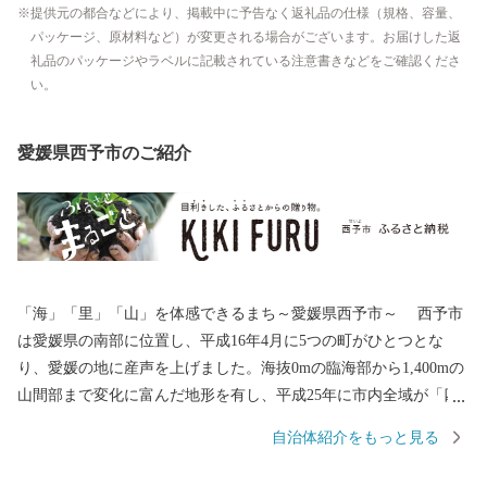
提供元の都合などにより、掲載中に予告なく返礼品の仕様（規格、容量、
パッケージ、原材料など）が変更される場合がございます。お届けした返
礼品のパッケージやラベルに記載されている注意書きなどをご確認くださ
い。
愛媛県西予市のご紹介
「海」「里」「山」を体感できるまち～愛媛県西予市～ 西予市
は愛媛県の南部に位置し、平成16年4月に5つの町がひとつとな
り、愛媛の地に産声を上げました。海抜0mの臨海部から1,400mの
山間部まで変化に富んだ地形を有し、平成25年に市内全域が「四
国西予ジオパーク」として日本ジオパークに認定され、美しく豊
自治体紹介をもっと見る
かな自然環境・景観、その地で息づいてきた歴史と伝統文化を誇
るまちです。 このかけがえのない財産を大切に守り、「住む人