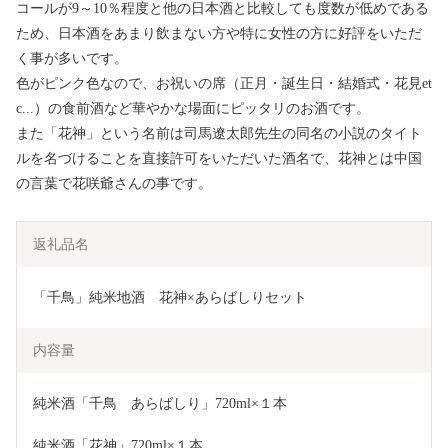
コールが9～10％程度と他の日本酒と比較しても度数が低めである
ため、日本酒をあまり飲まない方や特に女性の方に好評をいただ
く事が多いです。
色がピンク色なので、お祝いの席（正月・誕生日・結婚式・花見et
c...）の食前酒など華やかな場面にピッタリのお酒です。
また「花神」という名前は司馬遼太郎先生の同名の小説のタイト
ルを名づけることを直接許可をいただいた酒名で、花神とは中国
の言葉で花咲爺さんの事です。
返礼品名
「千鳥」純米地酒　花神×あらばしりセット
内容量
純米酒「千鳥　あらばしり」720ml×１本
純米酒「花神」720ml×１本