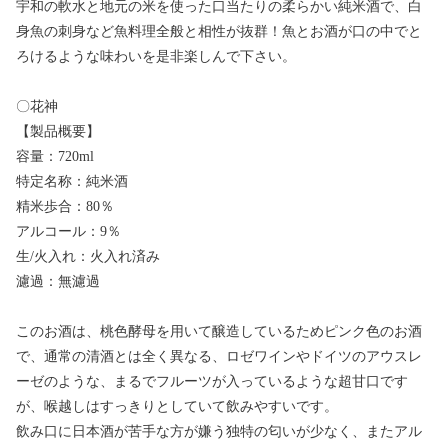
宇和の軟水と地元の米を使った口当たりの柔らかい純米酒で、白
身魚の刺身など魚料理全般と相性が抜群！魚とお酒が口の中でと
ろけるような味わいを是非楽しんで下さい。
〇花神
【製品概要】
容量：720ml
特定名称：純米酒
精米歩合：80％
アルコール：9％
生/火入れ：火入れ済み
濾過：無濾過
このお酒は、桃色酵母を用いて醸造しているためピンク色のお酒
で、通常の清酒とは全く異なる、ロゼワインやドイツのアウスレ
ーゼのような、まるでフルーツが入っているような超甘口です
が、喉越しはすっきりとしていて飲みやすいです。
飲み口に日本酒が苦手な方が嫌う独特の匂いが少なく、またアル