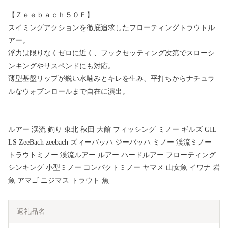
【Ｚｅｅｂａｃｈ５０Ｆ】
スイミングアクションを徹底追求したフローティングトラウトル
アー。
浮力は限りなくゼロに近く、フックセッティング次第でスローシ
ンキングやサスペンドにも対応。
薄型基盤リップが鋭い水噛みとキレを生み、平打ちからナチュラ
ルなウォブンロールまで自在に演出。
ルアー 渓流 釣り 東北 秋田 大館 フィッシング ミノー ギルズ GIL
LS ZeeBach zeebach ズィーバッハ ジーバッハ ミノー 渓流ミノー
トラウトミノー 渓流ルアー ルアー ハードルアー フローティング
シンキング 小型ミノー コンパクトミノー ヤマメ 山女魚 イワナ 岩
魚 アマゴ ニジマス トラウト 魚
返礼品名