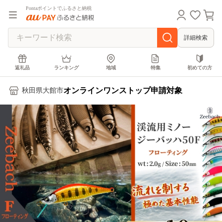
Pontaポイントでふるさと納税
詳細検索
返礼品
ランキング
地域
特集
初めての方
オンラインワンストップ申請対象
秋田県大館市