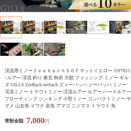
渓流用ミノーＺｅｅｂａｃｈ５０Ｆマットイエロー 35P7815
/ ルアー 渓流 釣り 東北 秋田 大館 フィッシング ミノー ギル
ズ GILLS ZeeBach zeebach ズィーバッハ ジーバッハ ミノー
渓流ミノー トラウトミノー 渓流ルアー ルアー ハードルアー
フローティング シンキング 小型ミノー コンパクトミノー ヤ
マメ 山女魚 イワナ 岩魚 アマゴ ニジマス トラウト 魚
7,000
寄附金額
円