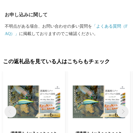
年11月21日(金) 19:00～ / AKT秋田テレビ 「彦摩呂の秋田ふる
さと食堂５ 地元グルメの宝石箱や〜」 ▼曲げわっぱ工房Eー0
お申し込みに関して
8（いーわっぱ）がテレビで紹介されました。 2022年9月1日
(木)19:30～ / NHK総合 「サラメシ」
不明点がある場合、お問い合わせの多い質問を
「よくある質問（F
AQ）」
に掲載しておりますのでご確認ください。
この返礼品を見ている人はこちらもチェック