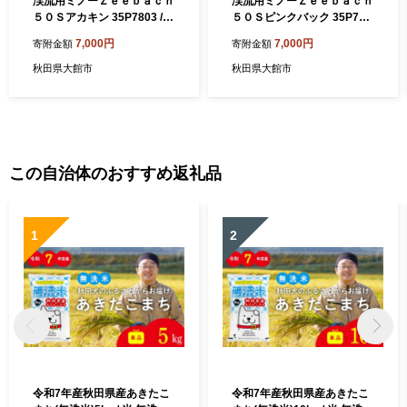
渓流用ミノーＺｅｅｂａｃｈ
渓流用ミノーＺｅｅｂａｃｈ
５０Ｓアカキン 35P7803 /
５０Ｓピンクバック 35P780
ルアー 渓流 釣り 東北 秋田
6 / ルアー 渓流 釣り 東北 秋
7,000円
7,000円
寄附金額
寄附金額
大館 フィッシング ミノー ギ
田 大館 フィッシング ミノー
ルズ GILLS ZeeBach zeeba
ギルズ GILLS ZeeBach zeeb
秋田県大館市
秋田県大館市
ch ズィーバッハ ジーバッハ
ach ズィーバッハ ジーバッ
ミノー 渓流ミノー トラウト
ハ ミノー 渓流ミノー トラウ
ミノー 渓流ルアー ルアー ハ
トミノー 渓流ルアー ルアー
ードルアー フローティング
ハードルアー フローティン
シンキング 小型ミノー コン
グ シンキング 小型ミノー コ
パクトミノー ヤマメ 山女魚
ンパクトミノー ヤマメ 山女
この自治体のおすすめ返礼品
イワナ 岩魚 アマゴ ニジマス
魚 イワナ 岩魚 アマゴ ニジマ
トラウト 魚
ス トラウト 魚
1
2
令和7年産秋田県産あきたこ
令和7年産秋田県産あきたこ