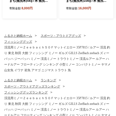
まち(無洗米)5kg / 米 無洗米
まち(無洗米)10kg / 米 無洗米
5kg 白米 令和7年産 秋田県産
10kg 白米 令和7年産 秋田県
8,000円
16,000円
寄附金額
寄附金額
あきたこまち 5kg×1袋 おに
産 あきたこまち 5kg×2袋 お
ぎり 大館 東北 秋田 小分け
にぎり 大館 東北 秋田 小分け
こわけ 大館市 5キロ 5ｷﾛ 5き
こわけ 大館市 10キロ 10ｷﾛ 1
ろ
0きろ
ふるさと納税ホーム
スポーツ・アウトドアグッズ
フィッシンググッズ
渓流用ミノーＺｅｅｂａｃｈ５０Ｆマットイエロー 35P7815 / ルアー 渓流 釣
り 東北 秋田 大館 フィッシング ミノー ギルズ GILLS ZeeBach zeebach ズィー
バッハ ジーバッハ ミノー 渓流ミノー トラウトミノー 渓流ルアー ルアー ハ
ードルアー フローティング シンキング 小型ミノー コンパクトミノー ヤマメ
山女魚 イワナ 岩魚 アマゴ ニジマス トラウト 魚
ふるさと納税ホーム
ランキング
スポーツ・アウトドアグッズランキング
フィッシンググッズランキング
渓流用ミノーＺｅｅｂａｃｈ５０Ｆマットイエロー 35P7815 / ルアー 渓流 釣
り 東北 秋田 大館 フィッシング ミノー ギルズ GILLS ZeeBach zeebach ズィー
バッハ ジーバッハ ミノー 渓流ミノー トラウトミノー 渓流ルアー ルアー ハ
ードルアー フローティング シンキング 小型ミノー コンパクトミノー ヤマメ