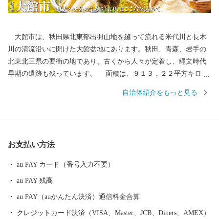
大館市は、秋田県北東部出羽山地を縫って流れる米代川と長木
川の清流沿いに開けた大館盆地にあります。秋田、青森、岩手の
北東北三県の要衝の地であり、古くから人々が定着し、縄文時代
早期の遺跡も残っています。 面積は、９１３．２２平方キロメ
ートル、人口約７万人。自然環境に恵まれ、あきた北空港（大館
自治体紹介をもっと見る
能代空港）や日本海沿岸東北自動車道などの高速交通体系の整備
や各種施設の充実などの住環境、経済環境の整備が進み、大館市
は、北東北の拠点都市へと飛躍の時を迎えています。 【大館とい
うところ・・・】 ・郷土の伝統工芸品「大館曲げわっぱ」 ・
お支払い方法
ふるさとの味「きりたんぽ鍋」の本場 ・日本三大美味鶏「比内
地鶏」 ・安全安心な「あきたこまち100％のお米」 ・出荷頭
au PAY カード（番号入力不要）
数が限られた希少な「大館さくら豚」 ・「忠犬ハチ公」のふる
au PAY 残高
さと 【大館市の特産品が、テレビや記事で紹介されていま
す！！】 ▼ベニヤマきりたんぽ工房のスープを使用している
au PAY（auかんたん決済）通信料金合算
「きりたんぽラーメン」がテレビで紹介されました。 2025
クレジットカード決済（VISA、Master、JCB、Diners、AMEX）