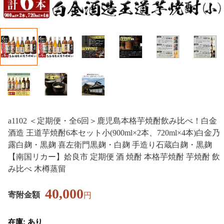
a1102 ＜定期便・全6回＞鹿児島本格芋焼酎飲み比べ！白金
酒造 王道芋焼酎6本セット小(900ml×2本、720ml×4本)白金乃
露白麹・黒麹 喜左衛門黒麹・白麹 手造り石蔵白麹・黒麹
【南国リカー】姶良市 定期便 酒 焼酎 本格芋焼酎 芋焼酎 飲
み比べ 木樽蒸留
40,000
寄附金額
円
在庫: あり