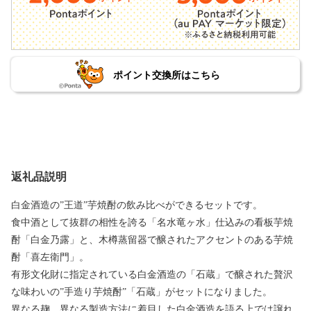
ポイント交換所はこちら
返礼品説明
白金酒造の”王道”芋焼酎の飲み比べができるセットです。
食中酒として抜群の相性を誇る「名水竜ヶ水」仕込みの看板芋焼
酎「白金乃露」と、木樽蒸留器で醸されたアクセントのある芋焼
酎「喜左衛門」。
有形文化財に指定されている白金酒造の「石蔵」で醸された贅沢
な味わいの”手造り芋焼酎”「石蔵」がセットになりました。
異なる麹、異なる製造方法に着目した白金酒造を語る上では譲れ