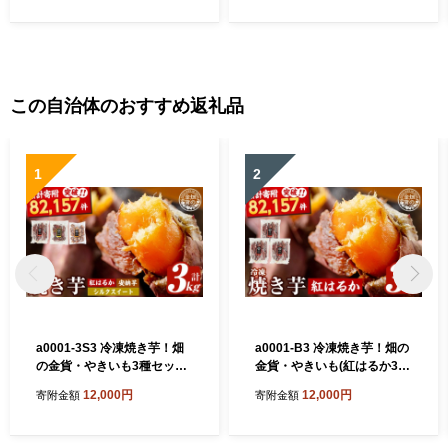
この自治体のおすすめ返礼品
1
2
a0001-3S3 冷凍焼き芋！畑
a0001-B3 冷凍焼き芋！畑の
の金貨・やきいも3種セット
金貨・やきいも(紅はるか3k
(紅はるか1kg・安納芋1kg・
g)【甘いも販売所】姶良市
12,000円
12,000円
寄附金額
寄附金額
シルクスイート1kg)【甘いも
焼き芋 訳あり 冷凍 焼芋 やき
販売所】姶良市 焼き芋 訳あ
いも べにはるか さつまいも
り 冷凍 焼芋 やきいも さつま
さつま芋 熟成 蜜