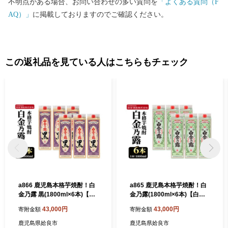
不明点がある場合、お問い合わせの多い質問を
「よくある質問（F
AQ）」
に掲載しておりますのでご確認ください。
この返礼品を見ている人はこちらもチェック
a866 鹿児島本格芋焼酎！白
a865 鹿児島本格芋焼酎！白
金乃露 黒(1800ml×6本)【白
金乃露(1800ml×6本)【白金
金酒造】 姶良市 酒 焼酎 本格
酒造】 姶良市 酒 焼酎 本格芋
43,000円
43,000円
寄附金額
寄附金額
芋焼酎 本格焼酎 芋焼酎 いも
焼酎 本格焼酎 芋焼酎 いも焼
焼酎 紙パック セット
酎 紙パック セット
鹿児島県姶良市
鹿児島県姶良市