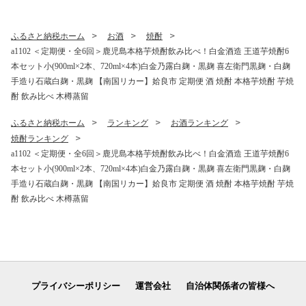
いも さつま芋 熟成 蜜
ふるさと納税ホーム
お酒
焼酎
a1102 ＜定期便・全6回＞鹿児島本格芋焼酎飲み比べ！白金酒造 王道芋焼酎6
本セット小(900ml×2本、720ml×4本)白金乃露白麹・黒麹 喜左衛門黒麹・白麹
手造り石蔵白麹・黒麹 【南国リカー】姶良市 定期便 酒 焼酎 本格芋焼酎 芋焼
酎 飲み比べ 木樽蒸留
ふるさと納税ホーム
ランキング
お酒ランキング
焼酎ランキング
a1102 ＜定期便・全6回＞鹿児島本格芋焼酎飲み比べ！白金酒造 王道芋焼酎6
本セット小(900ml×2本、720ml×4本)白金乃露白麹・黒麹 喜左衛門黒麹・白麹
手造り石蔵白麹・黒麹 【南国リカー】姶良市 定期便 酒 焼酎 本格芋焼酎 芋焼
酎 飲み比べ 木樽蒸留
プライバシーポリシー
運営会社
自治体関係者の皆様へ