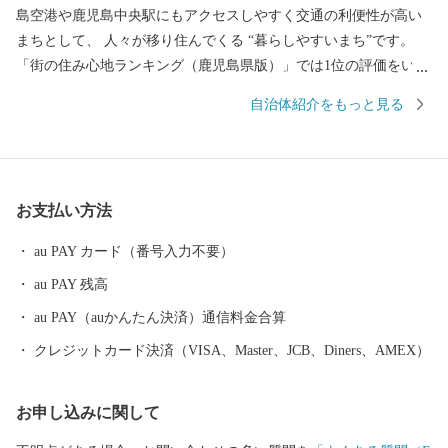
島空港や鹿児島中央駅にもアクセスしやすく交通の利便性が高い
まちとして、 人々が移り住んでくる “暮らしやすいまち”です。
「街の住み心地ランキング（鹿児島県版）」では1位の評価をいた
だき、 雄大な桜島を眼前にして自然・歴史・伝統・文化が息づく
自治体紹介をもっと見る
一方で、 街の中心部は大型商業施設や飲食店も増え賑わいを増し
ています。 ふるさと納税で可能性全開！様々な特産品をはじめ、
「あいら」の魅力を たくさんの方に知っていただけるように取り
組んでまいります。 【ご注意】 ※期間限定、数量限定のお礼の品
お支払い方法
がありますので、商品説明欄の発送可能期間、申込受付期間を必
ずご確認ください。 ※返礼品の送付は、姶良市外にお住まいの方
au PAY カード（番号入力不要）
に限らせていただきます。 ※各返礼品の納期情報に基づいて発送
au PAY 残高
させていただきます。 ※寄附につきましては、年度内の回数制限
は現在設けておりません。 ※返礼品の写真はイメージです。
au PAY（auかんたん決済）通信料金合算
クレジットカード決済（VISA、Master、JCB、Diners、AMEX）
お申し込みに関して