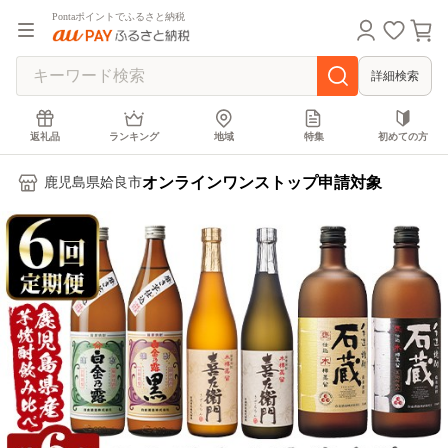
Pontaポイントでふるさと納税
詳細検索
返礼品
ランキング
地域
特集
初めての方
オンラインワンストップ申請対象
鹿児島県姶良市