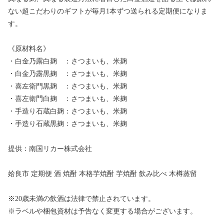
ない超こだわりのギフトが毎月1本ずつ送られる定期便になりま
す。
《原材料名》
・白金乃露白麹 ：さつまいも、米麹
・白金乃露黒麹 ：さつまいも、米麹
・喜左衛門黒麹 ：さつまいも、米麹
・喜左衛門白麹 ：さつまいも、米麹
・手造り石蔵白麹：さつまいも、米麹
・手造り石蔵黒麹：さつまいも、米麹
提供：南国リカー株式会社
姶良市 定期便 酒 焼酎 本格芋焼酎 芋焼酎 飲み比べ 木樽蒸留
※20歳未満の飲酒は法律で禁止されています。
※ラベルや梱包資材は予告なく変更する場合がございます。