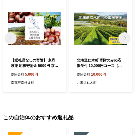
【返礼品なしの寄附】 京丹
北海道仁木町 寄附のみの応
波栗 応援寄附金 5000円 京丹
援受付 10,000円コース（返
波栗リファインプロジェクト
礼品なし 寄附のみ10000
5,000円
10,000円
寄附金額
寄附金額
丹波栗 栗 くり 応援 支援 返
円） 寄付 支援 応援 北海道
礼品なし 純粋寄附 応援寄附
仁木町 [仁木町役場]
京都府京丹波町
北海道仁木町
この自治体のおすすめ返礼品