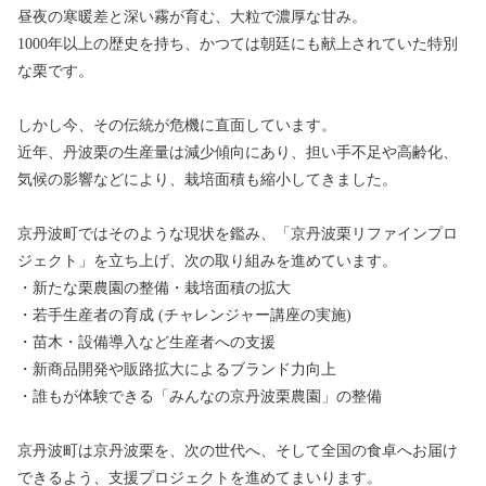
昼夜の寒暖差と深い霧が育む、大粒で濃厚な甘み。
1000年以上の歴史を持ち、かつては朝廷にも献上されていた特別
な栗です。
しかし今、その伝統が危機に直面しています。
近年、丹波栗の生産量は減少傾向にあり、担い手不足や高齢化、
気候の影響などにより、栽培面積も縮小してきました。
京丹波町ではそのような現状を鑑み、「京丹波栗リファインプロ
ジェクト」を立ち上げ、次の取り組みを進めています。
・新たな栗農園の整備・栽培面積の拡大
・若手生産者の育成 (チャレンジャー講座の実施)
・苗木・設備導入など生産者への支援
・新商品開発や販路拡大によるブランド力向上
・誰もが体験できる「みんなの京丹波栗農園」の整備
京丹波町は京丹波栗を、次の世代へ、そして全国の食卓へお届け
できるよう、支援プロジェクトを進めてまいります。