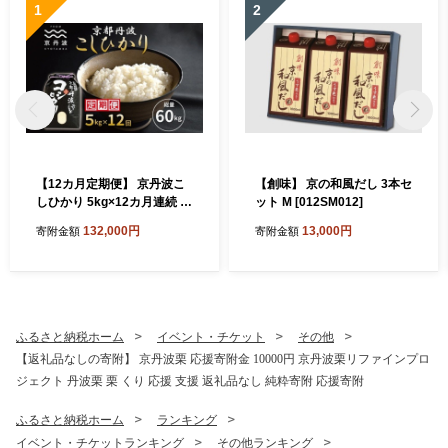
1
2
【12カ月定期便】 京丹波こ
【創味】 京の和風だし 3本セ
しひかり 5kg×12カ月連続 合
ット M [012SM012]
計60kg 令和8年産 京都 米 精
132,000円
13,000円
寄附金額
寄附金額
米 コシヒカリ ※北海道・沖
縄は配送不可 [120MB001R]
ふるさと納税ホーム
イベント・チケット
その他
【返礼品なしの寄附】 京丹波栗 応援寄附金 10000円 京丹波栗リファインプロ
ジェクト 丹波栗 栗 くり 応援 支援 返礼品なし 純粋寄附 応援寄附
ふるさと納税ホーム
ランキング
イベント・チケットランキング
その他ランキング