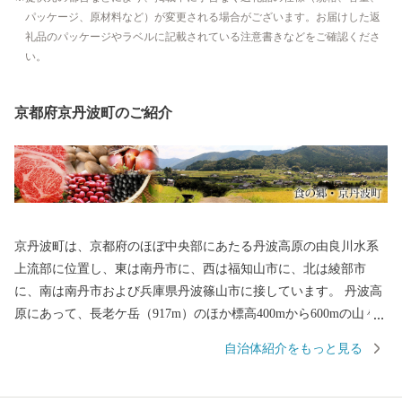
パッケージ、原材料など）が変更される場合がございます。お届けした返
礼品のパッケージやラベルに記載されている注意書きなどをご確認くださ
い。
京都府京丹波町のご紹介
京丹波町は、京都府のほぼ中央部にあたる丹波高原の由良川水系
上流部に位置し、東は南丹市に、西は福知山市に、北は綾部市
に、南は南丹市および兵庫県丹波篠山市に接しています。 丹波高
原にあって、長老ケ岳（917m）のほか標高400mから600mの山々
に囲まれ、南側の山地は分水れいの一部を成しています。 面積30
自治体紹介をもっと見る
3．09平方キロメートルの農山村で、このうち約83％を森林が占
め、この間を縫って耕地が広り、集落が点在しています。 京丹波