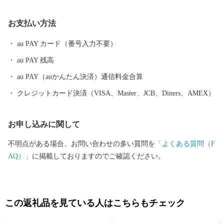
町がめざすまちづくりは、営々と受け継がれてきた「森林」
「食」「子育て力」「地元力」といった「あるもの＝地域資源」
お支払い方法
を活かし、「資源の循環」「経済の循環」「人材の循環」「暮ら
しの循環」を生み出し、京丹波町に住んでいる豊かさや誇り、喜
au PAY カード（番号入力不要）
びを実感できる、そんな「日本のふるさと。自給自足的循環社
au PAY 残高
会」をまちの将来像として施策を展開しています。 京丹波町は、
丹波ブランド食材の丹波栗や丹波黒大豆、京野菜の数々をはじ
au PAY（auかんたん決済）通信料金合算
め、京都府随一の酪農地帯でもあるなど、まさに食材の宝庫で
クレジットカード決済（VISA、Master、JCB、Diners、AMEX）
す。そんな京丹波町の豊かな土壌、きれいな水、澄んだ空気がは
ぐくんだ豊富な食を全国の皆様にお届けすることで、京丹波町の
お申し込みに関して
基幹産業である農業や食産業の活性化にもつなげていきたいと考
えています。
不明点がある場合、お問い合わせの多い質問を
「よくある質問（F
AQ）」
に掲載しておりますのでご確認ください。
この返礼品を見ている人はこちらもチェック