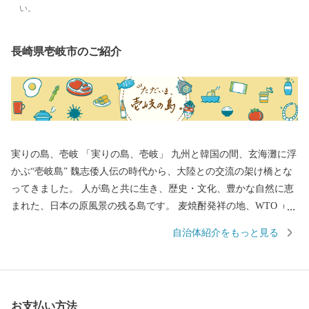
い。
長崎県壱岐市のご紹介
実りの島、壱岐 「実りの島、壱岐」 九州と韓国の間、玄海灘に浮
かぶ“壱岐島” 魏志倭人伝の時代から、大陸との交流の架け橋とな
ってきました。 人が島と共に生き、歴史・文化、豊かな自然に恵
まれた、日本の原風景の残る島です。 麦焼酎発祥の地、WTO（世
界貿易機関）から地理的表示認定を受けた「壱岐焼酎」。 壱岐
自治体紹介をもっと見る
牛、ウニ、海産物など、豊饒な自然が育むS級食材。 国特別史跡
「原の辻遺跡」大小1,000の神社・仏閣、多くのパワースポット。
白砂青松、美しいエメラルドグリーンの海。 住む人に、訪れる人
に様々な“実り”をもたらします。
お支払い方法