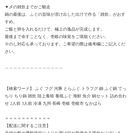
▼〆の雑炊までがご馳走
鍋の最後は、ふぐの旨味が溶け出した出汁で作る「雑炊」がおす
すめ。
ご飯と卵を入れるだけで、極上の逸品が完成します。
最後まで余すことなく、壱岐の味覚をご堪能ください。
※のし対応も承っております。ご希望の際は備考欄にご記入くだ
さい。
＿＿＿＿＿＿＿＿＿＿＿＿＿＿
【検索ワード】 ふぐ フグ 河豚 とらふぐ トラフグ 鍋 ふぐ鍋 てっ
ちり ちり鍋 雑炊 陸上養殖 養殖ふぐ 海鮮 魚介 鍋セット 詰め合わ
せ 2人前 3人前 冷凍 九州 長崎 壱岐 壱岐市 なかはら
＝＝＝＝＝＝＝＝＝＝＝
【配送に関するご注意】