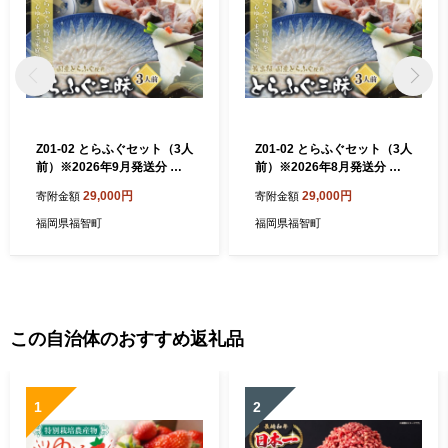
Z01-02 とらふぐセット（3人
Z01-02 とらふぐセット（3人
前）※2026年9月発送分 ふ
前）※2026年8月発送分 ふ
ぐ刺し ふぐ鍋 薬味 ポン酢付
ぐ刺し ふぐ鍋 薬味 ポン酢付
29,000円
29,000円
寄附金額
寄附金額
き とらふぐ トラフグ ふぐ 河
き とらふぐ トラフグ ふぐ 河
豚 ふぐちり 人気 とらふぐ 国
豚 ふぐちり 人気 とらふぐ 国
福岡県福智町
福岡県福智町
産 てっさ てっちり おすすめ
産 てっさ てっちり おすすめ
とらふぐ 刺身 鍋 セット
とらふぐ 刺身 鍋 セット
この自治体のおすすめ返礼品
1
2