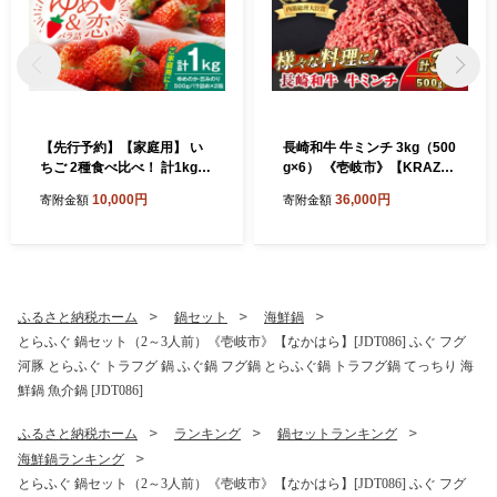
【先行予約】【家庭用】 い
長崎和牛 牛ミンチ 3kg（500
ちご 2種食べ比べ！ 計1kg
g×6） 《壱岐市》【KRAZY
（ゆめのか・恋みのり） 【2
MEAT】 肉 牛肉 和牛 国産 ミ
10,000円
36,000円
寄附金額
寄附金額
027年2月以降順次発送】
ンチ 牛ミンチ ひき肉 挽肉 挽
《壱岐市》【蒼花】[JEO00
き肉 小分け ハンバーグ ミー
2]
トソース ボロネーゼ そぼろ
料理 調理 ギフト 贈り物 [JE
R174]
ふるさと納税ホーム
鍋セット
海鮮鍋
とらふぐ 鍋セット（2～3人前）《壱岐市》【なかはら】[JDT086] ふぐ フグ
河豚 とらふぐ トラフグ 鍋 ふぐ鍋 フグ鍋 とらふぐ鍋 トラフグ鍋 てっちり 海
鮮鍋 魚介鍋 [JDT086]
ふるさと納税ホーム
ランキング
鍋セットランキング
海鮮鍋ランキング
とらふぐ 鍋セット（2～3人前）《壱岐市》【なかはら】[JDT086] ふぐ フグ