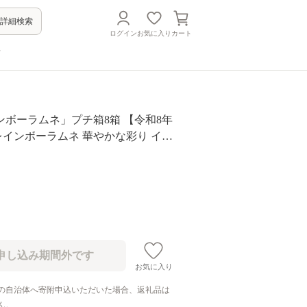
詳細検索
ログイン
お気に入り
カート
方
ンボーラムネ」プチ箱8箱 【令和8年
レインボーラムネ 華やかな彩り イン
わいい ラムネ 幻 ギフト 大人気 お菓
 おやつ 駄菓子 数量限定 国産 製菓
き 甘酸っぱい カリカリ ふんわり ト
寄せ 奈良県 生駒市 送料無料
お気に入り
の自治体へ寄附申込いただいた場合、返礼品は
ん。