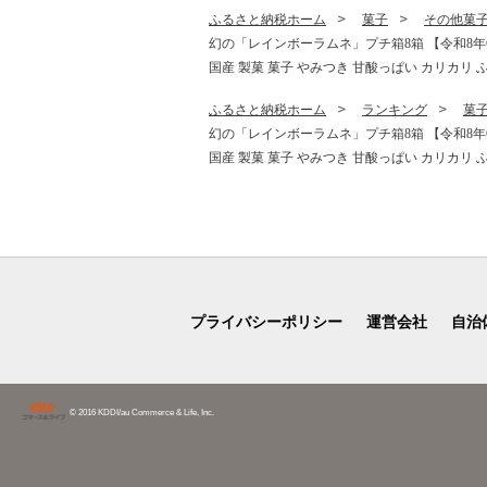
ふんわり トロッ お取り寄せ
カリカリ
ふるさと納税ホーム
菓子
その他菓
奈良県 生駒市 送料無料
お取り寄
幻の「レインボーラムネ」プチ箱8箱 【令和8年6
送料無料
国産 製菓 菓子 やみつき 甘酸っぱい カリカリ 
ふるさと納税ホーム
ランキング
菓
幻の「レインボーラムネ」プチ箱8箱 【令和8年6
国産 製菓 菓子 やみつき 甘酸っぱい カリカリ 
プライバシーポリシー
運営会社
自治
© 2016 KDDI/au Commerce & Life, Inc.