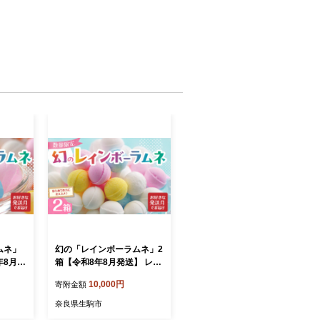
ムネ」
幻の「レインボーラムネ」2
年8月発
箱【令和8年8月発送】 レイ
ネ 華や
ンボーラムネ 華やかな彩り
10,000円
寄附金額
え かわ
インスタ映え かわいい ラム
ト 大人
ネ 幻 ギフト 大人気 お菓子
奈良県生駒市
おやつ
スイーツ おやつ 駄菓子 数