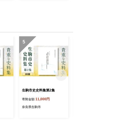
 製菓
量限定 国産 製菓 菓子 やみ
っぱい
つき 甘酸っぱい カリカリ
トロッ
ふんわり トロッ お取り寄せ
生駒市
奈良県 生駒市 送料無料
5
6
生駒市史史料集第2集
生駒市史史料集第3集
11,000円
11,000円
寄附金額
寄附金額
奈良県生駒市
奈良県生駒市