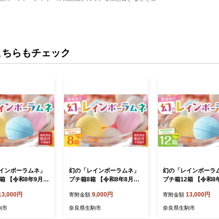
こちらもチェック
インボーラムネ」
幻の「レインボーラムネ」
幻の「レインボーラ
箱 【令和8年9月発
プチ箱8箱 【令和8年8月発
プチ箱12箱 【令和8
インボーラムネ 華や
送】 レインボーラムネ 華や
送】 レインボーラム
13,000円
9,000円
13,000円
寄附金額
寄附金額
 インスタ映え かわ
かな彩り インスタ映え かわ
かな彩り インスタ映
ネ 幻 ギフト 大人
いい ラムネ 幻 ギフト 大人
いい ラムネ 幻 ギフ
駒市
奈良県生駒市
奈良県生駒市
 スイーツ おやつ
気 お菓子 スイーツ おやつ
気 お菓子 スイーツ 