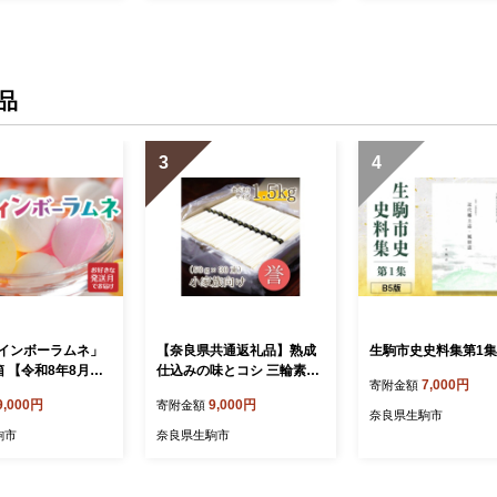
量限定 国産 製菓
駄菓子 数量限定 国産 製菓
駄菓子 数量限定 国産
みつき 甘酸っぱい
菓子 やみつき 甘酸っぱい
菓子 やみつき 甘酸
 ふんわり トロッ
カリカリ ふんわり トロッ
カリカリ ふんわり 
せ 奈良県 生駒市
お取り寄せ 奈良県 生駒市
お取り寄せ 奈良県 
送料無料
送料無料
品
3
4
インボーラムネ」
【奈良県共通返礼品】熟成
生駒市史史料集第1集
箱 【令和8年8月発
仕込みの味とコシ 三輪素麺
7,000円
寄附金額
インボーラムネ 華や
【誉】1.5kg 少人数向け食
9,000円
9,000円
寄附金額
 インスタ映え かわ
べきりサイズ そうめん ソー
奈良県生駒市
ネ 幻 ギフト 大人
メン 素麺 手延べ麺 乾麺 贈
駒市
奈良県生駒市
 スイーツ おやつ
答 プレゼント 小家族 食べ
量限定 国産 製菓
きり ダンボール包装 奈良県
みつき 甘酸っぱい
生駒市