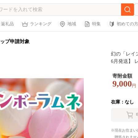
返礼品
ランキング
地域
特集
初めての
ップ申請対象
幻の「レイ
6月発送】 
スタ映え か
子 スイーツ
寄附金額
9,000
菓子 やみつ
円
ロッ お取り
在庫：なし
現在お住まい
贈答されませ