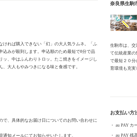
奈良県生駒
しなければ購入できない「幻」の大人気ラムネ。「ふ
生駒市は、交
申込みが殺到します。申込順のため最短で8分で品
て伝統産業の
リッ、中はふんわりトロッ。たこ焼きをイメージし
で最短２０分
ん、大人もやみつきになる味と食感です。
育環境も充実
じて、子ども
るまち、生駒
お支払い方
ので、具体的なお届け日についてのお問い合わせに
au PAY
au PAY 残
荷通知メールにてお知らせいたします。