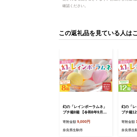
確認ください。
この返礼品を見ている人は
幻の「レインボーラムネ」
幻の「レ
プチ箱8箱 【令和8年9月発
プチ箱12
送】 レインボーラムネ 華や
送】 レ
9,000円
寄附金額
寄附金額
かな彩り インスタ映え かわ
かな彩り
いい ラムネ 幻 ギフト 大人
いい ラム
奈良県生駒市
奈良県生
気 お菓子 スイーツ おやつ
気 お菓子