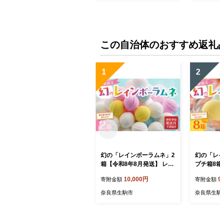
駄菓子 数量限定 国産 製菓
駄菓子 数
菓子 やみつき 甘酸っぱい
菓子 や
カリカリ ふんわり トロッ
カリカリ
お取り寄せ 奈良県 生駒市
お取り寄
送料無料
送料無料
この自治体のおすすめ返礼
1
2
幻の「レインボーラムネ」2
幻の「レ
箱【令和8年8月発送】 レイ
プチ箱8
ンボーラムネ 華やかな彩り
送】 レ
10,000円
寄附金額
寄附金額
インスタ映え かわいい ラム
かな彩り
ネ 幻 ギフト 大人気 お菓子
いい ラム
奈良県生駒市
奈良県生
スイーツ おやつ 駄菓子 数
気 お菓子
量限定 国産 製菓 菓子 やみ
駄菓子 数
つき 甘酸っぱい カリカリ
菓子 や