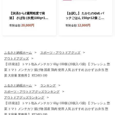
【決済から2週間程度で発
【お試し】 たかたのゆめ パ
送】 さば缶 (水煮)180g×12
ックごはん 150g×12個 こど
缶セット 計1,440g【 サバ缶
も食堂への支援付 【 パック
20,000円
12,000円
寄附金額
寄附金額
鯖 無添加 無着色 海産物 おつ
ライス 米 国産 お手軽 レンジ
まみ 備蓄 防災 食料 長期保存
簡単 便利 時短 非常食 備蓄
非常食 和尚印 】RT860-12
保存食 キャンプ 】 RT1719-
12
ふるさと納税ホーム
スポーツ・アウトドアグッズ
アウトドアグッズ
【3月発送】 トマト包みメンチカツ 60g×100個 (20個入×5袋) 【 フレッシュ 惣
菜 トマト メンチカツ 揚げ物 国産 鶏肉 使用 人気 おすすめ おかず お弁当 惣
菜 大容量 業務用 】 RT2493-100
ふるさと納税ホーム
ランキング
スポーツ・アウトドアグッズランキング
アウトドアグッズランキング
【3月発送】 トマト包みメンチカツ 60g×100個 (20個入×5袋) 【 フレッシュ 惣
菜 トマト メンチカツ 揚げ物 国産 鶏肉 使用 人気 おすすめ おかず お弁当 惣
菜 大容量 業務用 】 RT2493-100