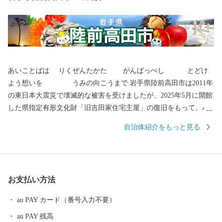
あいことばは りくぜんたかた がんばっぺし とどけ
よう想いを うみの向こうまで 岩手県陸前高田市は2011年
の東日本大震災で壊滅的な被害を受けましたが、2025年5月に開館
した県指定有形文化財「旧吉田家住宅主屋」の復旧をもって、ハ
ード整備は終了いたしました。 全国各地から陸前高田市へご支援
自治体紹介をもっと見る
いただき、お礼申し上げます。 〇陸前高田市の魅力 春は桜、気仙
川での渓流魚釣り、自然の中で温かな日差しを受け、 夏は山車が
ぶつかる七夕、白砂青松の高田松原、 秋はりんごやブドウ、秋の
味覚に舌鼓み。各地で黄金の稲穂が揺れています。 冬は雪も少な
お支払い方法
く過ごしやすく、虎舞いで新年を祝います。 四季折々の陸前高田
へ、ぜひ一度お越しください。 〇ふるさと納税を通じて障がい者
au PAY カード（番号入力不要）
の雇用を！ 岩手県陸前高田市ではふるさと納税の返礼品の梱包を
au PAY 残高
障がい者の皆様に正式に委託しております。 もしかすると、きち