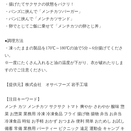
・揚げたてサクサクの状態をパクリ！
・バンズに挟んで「メンチカツバーガー」
・パンに挟んで「メンチカツサンド」
・卵でとじてご飯に乗せて「メンチカツの卵とじ丼」
●調理方法
・凍ったままの製品を170℃～180℃の油で5分～6分揚げてくださ
い。
※一度にたくさん入れると油の温度が下がり、衣が破れたりしま
すのでご注意ください。
【提供元】株式会社 オサベフーズ 岩手工場
【注目キーワード】
メンチ カツ メンチカツ サクサク トマト 爽やか さわやか 酸味 惣
菜 お惣菜 業務用 冷凍 冷凍食品 フライ 揚げ物 揚物 弁当 お弁当
冷凍食品 時短 お手軽 おかず おつまみ 便利 簡単 おためし お試し
備蓄 常備 業務用 パーティー ピクニック 遠足 運動会 キャンプ キ