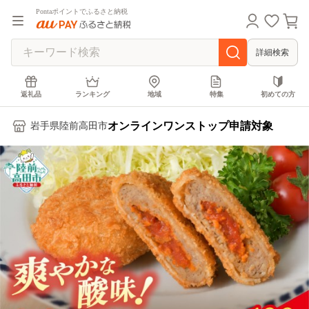
Pontaポイントでふるさと納税
詳細検索
返礼品
ランキング
地域
特集
初めての方
オンラインワンストップ申請対象
岩手県陸前高田市