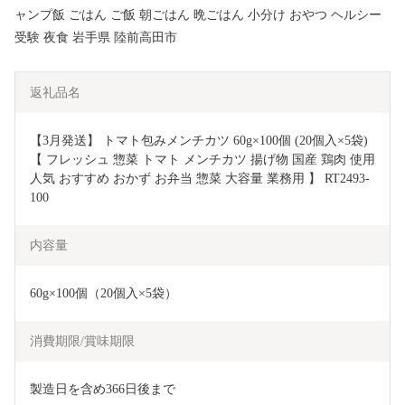
ャンプ飯 ごはん ご飯 朝ごはん 晩ごはん 小分け おやつ ヘルシー
受験 夜食 岩手県 陸前高田市
返礼品名
【3月発送】 トマト包みメンチカツ 60g×100個 (20個入×5袋) 
【 フレッシュ 惣菜 トマト メンチカツ 揚げ物 国産 鶏肉 使用 
人気 おすすめ おかず お弁当 惣菜 大容量 業務用 】 RT2493-
100
内容量
60g×100個（20個入×5袋）
消費期限/賞味期限
製造日を含め366日後まで