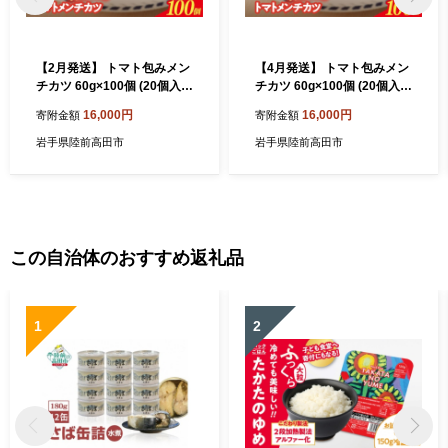
【2月発送】 トマト包みメン
【4月発送】 トマト包みメン
チカツ 60g×100個 (20個入×
チカツ 60g×100個 (20個入×
5袋) 【 フレッシュ 惣菜 トマ
5袋) 【 フレッシュ 惣菜 トマ
16,000円
16,000円
寄附金額
寄附金額
ト メンチカツ 揚げ物 国産 鶏
ト メンチカツ 揚げ物 国産 鶏
肉 使用 人気 おすすめ おかず
肉 使用 人気 おすすめ おかず
岩手県陸前高田市
岩手県陸前高田市
お弁当 惣菜 大容量 業務用 】
お弁当 惣菜 大容量 業務用 】
RT2493-100
RT2493-100
この自治体のおすすめ返礼品
1
2