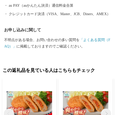
んと梱包されているか心配される方もいるかもしれません。もち
au PAY（auかんたん決済）通信料金合算
ろん様々な障がいにより苦手な作業もありますが、皆さんの高い
クレジットカード決済（VISA、Master、JCB、Diners、AMEX）
集中力と一つ一つの丁寧な作業には頭が下がります。 また、ふる
さと納税は市の事業ということで自分達が「市に役立つ仕事をし
お申し込みに関して
ているんだ」と誇りを持っています。手を抜くことはありませ
ん。 ご寄附の使い道として障がい者の皆様への支援をするので
不明点がある場合、お問い合わせの多い質問を
「よくある質問（F
はなく、一歩進んだ直接的な取組みにより障がい者の皆様の雇用
AQ）」
に掲載しておりますのでご確認ください。
を生み出しています。 〇ふるさと納税を通じて想いを届ける 全国
の皆様からの応援のメッセージやご支援をいただいております。
「震災の後、医療チームで来ました」「ボランティアで炊き出し
をしていました」等、震災の時だけでなく10年以上経った現在も
この返礼品を見ている人はこちらもチェック
ずっと陸前高田を応援してくださる気持ちが大変ありがたく、大
きな力をいただいております。 せっかくのご縁、これからは陸前
高田が元気な姿と感謝の気持ちを届ける番です。 陸前高田の返礼
品を通して、私たちの想いが全国に、そして海の向こうまで届き
ますように。