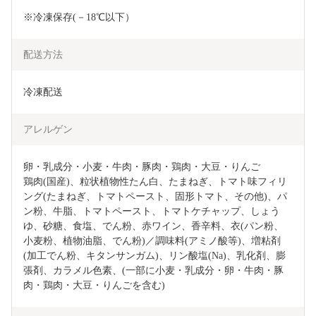
※冷凍保存(－18℃以下）
配送方法
冷凍配送
アレルゲン
卵・乳成分・小麦・牛肉・豚肉・鶏肉・大豆・りんご

鶏肉(国産)、粒状植物性たん白、たまねぎ、トマト味フィリ
ング(たまねぎ、トマトペースト、固形トマト、その他)、パ
ン粉、牛脂、トマトペースト、トマトケチャップ、しょう
ゆ、砂糖、食塩、でん粉、赤ワイン、香辛料、衣(パン粉、
小麦粉、植物油脂、でん粉)／調味料(アミノ酸等)、増粘剤
(加工でん粉、キタンサンガム)、リン酸塩(Na)、乳化剤、膨
張剤、カラメル色素、(一部に小麦・乳成分・卵・牛肉・豚
肉・鶏肉・大豆・りんごを含む)