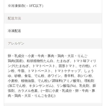
※冷凍保存(－18℃以下）
配送方法
冷凍配送
アレルゲン
卵・乳成分・小麦・牛肉・豚肉・鶏肉・大豆・りんご

鶏肉(国産)、粒状植物性たん白、たまねぎ、トマト味フィリ
ング(たまねぎ、トマトペースト、固形トマト、その他)、パ
ン粉、牛脂、トマトペースト、トマトケチャップ、しょう
ゆ、砂糖、食塩、でん粉、赤ワイン、香辛料、衣(パン粉、
小麦粉、植物油脂、でん粉)／調味料(アミノ酸等)、増粘剤
(加工でん粉、キタンサンガム)、リン酸塩(Na)、乳化剤、膨
張剤、カラメル色素、(一部に小麦・乳成分・卵・牛肉・豚
肉・鶏肉・大豆・りんごを含む)