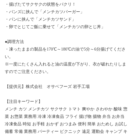
・揚げたてサクサクの状態をパクリ！
・バンズに挟んで「メンチカツバーガー」
・パンに挟んで「メンチカツサンド」
・卵でとじてご飯に乗せて「メンチカツの卵とじ丼」
●調理方法
・凍ったままの製品を170℃～180℃の油で5分～6分揚げてくださ
い。
※一度にたくさん入れると油の温度が下がり、衣が破れたりしま
すのでご注意ください。
【提供元】株式会社 オサベフーズ 岩手工場
【注目キーワード】
メンチ カツ メンチカツ サクサク トマト 爽やか さわやか 酸味 惣
菜 お惣菜 業務用 冷凍 冷凍食品 フライ 揚げ物 揚物 弁当 お弁当
冷凍食品 時短 お手軽 おかず おつまみ 便利 簡単 おためし お試し
備蓄 常備 業務用 パーティー ピクニック 遠足 運動会 キャンプ キ