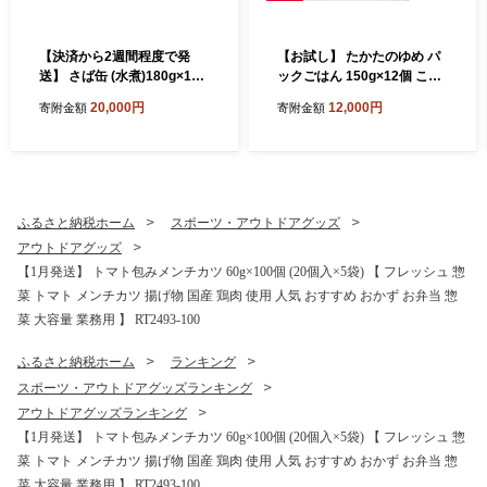
【決済から2週間程度で発
【お試し】 たかたのゆめ パ
送】 さば缶 (水煮)180g×12
ックごはん 150g×12個 こど
缶セット 計1,440g【 サバ缶
も食堂への支援付 【 パック
20,000円
12,000円
寄附金額
寄附金額
鯖 無添加 無着色 海産物 おつ
ライス 米 国産 お手軽 レンジ
まみ 備蓄 防災 食料 長期保存
簡単 便利 時短 非常食 備蓄
非常食 和尚印 】RT860-12
保存食 キャンプ 】 RT1719-
12
ふるさと納税ホーム
スポーツ・アウトドアグッズ
アウトドアグッズ
【1月発送】 トマト包みメンチカツ 60g×100個 (20個入×5袋) 【 フレッシュ 惣
菜 トマト メンチカツ 揚げ物 国産 鶏肉 使用 人気 おすすめ おかず お弁当 惣
菜 大容量 業務用 】 RT2493-100
ふるさと納税ホーム
ランキング
スポーツ・アウトドアグッズランキング
アウトドアグッズランキング
【1月発送】 トマト包みメンチカツ 60g×100個 (20個入×5袋) 【 フレッシュ 惣
菜 トマト メンチカツ 揚げ物 国産 鶏肉 使用 人気 おすすめ おかず お弁当 惣
菜 大容量 業務用 】 RT2493-100