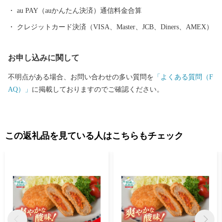
んと梱包されているか心配される方もいるかもしれません。もち
au PAY（auかんたん決済）通信料金合算
ろん様々な障がいにより苦手な作業もありますが、皆さんの高い
クレジットカード決済（VISA、Master、JCB、Diners、AMEX）
集中力と一つ一つの丁寧な作業には頭が下がります。 また、ふる
さと納税は市の事業ということで自分達が「市に役立つ仕事をし
お申し込みに関して
ているんだ」と誇りを持っています。手を抜くことはありませ
ん。 ご寄附の使い道として障がい者の皆様への支援をするので
不明点がある場合、お問い合わせの多い質問を
「よくある質問（F
はなく、一歩進んだ直接的な取組みにより障がい者の皆様の雇用
AQ）」
に掲載しておりますのでご確認ください。
を生み出しています。 〇ふるさと納税を通じて想いを届ける 全国
の皆様からの応援のメッセージやご支援をいただいております。
「震災の後、医療チームで来ました」「ボランティアで炊き出し
をしていました」等、震災の時だけでなく10年以上経った現在も
この返礼品を見ている人はこちらもチェック
ずっと陸前高田を応援してくださる気持ちが大変ありがたく、大
きな力をいただいております。 せっかくのご縁、これからは陸前
高田が元気な姿と感謝の気持ちを届ける番です。 陸前高田の返礼
品を通して、私たちの想いが全国に、そして海の向こうまで届き
ますように。