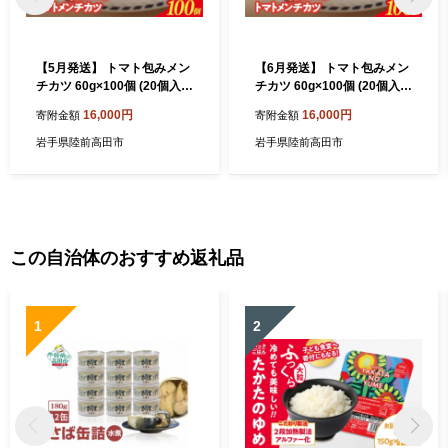
【5月発送】 トマト包みメン
【6月発送】 トマト包みメン
チカツ 60g×100個 (20個入×
チカツ 60g×100個 (20個入×
5袋) 【 フレッシュ 惣菜 トマ
5袋) 【 フレッシュ 惣菜 トマ
16,000円
16,000円
寄附金額
寄附金額
ト メンチカツ 揚げ物 国産 鶏
ト メンチカツ 揚げ物 国産 鶏
肉 使用 人気 おすすめ おかず
肉 使用 人気 おすすめ おかず
岩手県陸前高田市
岩手県陸前高田市
お弁当 惣菜 大容量 業務用 】
お弁当 惣菜 大容量 業務用 】
RT2493-100
RT2493-100
この自治体のおすすめ返礼品
1
2