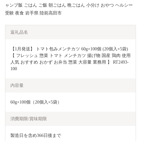
ャンプ飯 ごはん ご飯 朝ごはん 晩ごはん 小分け おやつ ヘルシー
受験 夜食 岩手県 陸前高田市
返礼品名
【1月発送】 トマト包みメンチカツ 60g×100個 (20個入×5袋) 
【 フレッシュ 惣菜 トマト メンチカツ 揚げ物 国産 鶏肉 使用 
人気 おすすめ おかず お弁当 惣菜 大容量 業務用 】 RT2493-
100
内容量
60g×100個（20個入×5袋）
消費期限/賞味期限
製造日を含め366日後まで