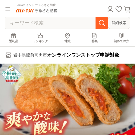
Pontaポイントでふるさと納税
詳細検索
返礼品
ランキング
地域
特集
初めての方
オンラインワンストップ申請対象
岩手県陸前高田市