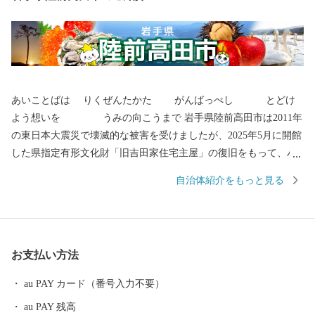
あいことばは りくぜんたかた がんばっぺし とどけ
よう想いを うみの向こうまで 岩手県陸前高田市は2011年
の東日本大震災で壊滅的な被害を受けましたが、2025年5月に開館
した県指定有形文化財「旧吉田家住宅主屋」の復旧をもって、ハ
ード整備は終了いたしました。 全国各地から陸前高田市へご支援
自治体紹介をもっと見る
いただき、お礼申し上げます。 〇陸前高田市の魅力 春は桜、気仙
川での渓流魚釣り、自然の中で温かな日差しを受け、 夏は山車が
ぶつかる七夕、白砂青松の高田松原、 秋はりんごやブドウ、秋の
味覚に舌鼓み。各地で黄金の稲穂が揺れています。 冬は雪も少な
お支払い方法
く過ごしやすく、虎舞いで新年を祝います。 四季折々の陸前高田
へ、ぜひ一度お越しください。 〇ふるさと納税を通じて障がい者
au PAY カード（番号入力不要）
の雇用を！ 岩手県陸前高田市ではふるさと納税の返礼品の梱包を
au PAY 残高
障がい者の皆様に正式に委託しております。 もしかすると、きち