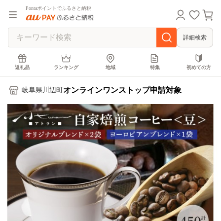
Pontaポイントでふるさと納税
詳細検索
返礼品
ランキング
地域
特集
初めての方
オンラインワンストップ申請対象
岐阜県川辺町