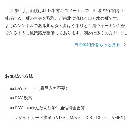
川辺町は、面積は41.16平方キロメートルで、町域の約7割を山
林が占め、町の中央を飛騨川が南北に流れる山と水の町です。
まちのシンボルである川辺ダム湖はぐるりと１周ウォーキングが
できるように散策路が整備してあります。朝夕は多くの方が、米
田富士と川の景色、ボートがスイスイ進む景色、夕日がダム湖を
自治体紹介をもっと見る
照らす景色、冬景色、春の芝桜の景色などなど、を楽しみなが
ら、ランニングやウォーキングをしています。また、ダム湖はボ
ート競技に絶好の自然条件を備えており、日本中の愛好家からそ
の名を知られています。 川辺町には自然豊かな環境で育まれた
お支払い方法
多くの特産品があります。また、最近は、気軽に山歩きができる
ように、桃太郎伝説が残る鬼飛山、八坂山、大谷山、遠見山から
au PAY カード（番号入力不要）
南天の滝周遊ルートなどが整備されています。ぜひ多くの方に川
au PAY 残高
辺町へ来ていただけることをお待ちしております。
au PAY（auかんたん決済）通信料金合算
クレジットカード決済（VISA、Master、JCB、Diners、AMEX）