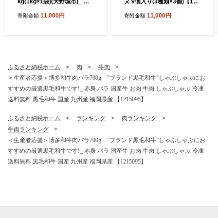
kg(1kg×1袋)(大野城市)_ ピ
ヌ 9個入り(3種類×3個)【176
スタチオ ナッツ おつまみ 天
0171】
11,000円
11,000円
寄附金額
寄附金額
然 熟成 天日塩 おやつ スナッ
ク 菓子 風味 コク 大野城市
ギフト プレゼント 贈り物 送
料無料 人気 おすすめ 1kg
【1081988】
ふるさと納税ホーム
肉
牛肉
＜生産者応援＞博多和牛肉バラ700g ”ブランド黒毛和牛”しゃぶしゃぶにお
すすめの厳選黒毛和牛です!_ 赤身 バラ 国産牛 お肉 牛肉 しゃぶしゃぶ 冷凍
送料無料 黒毛和牛 国産 九州産 福岡県産 【1215095】
ふるさと納税ホーム
ランキング
肉ランキング
牛肉ランキング
＜生産者応援＞博多和牛肉バラ700g ”ブランド黒毛和牛”しゃぶしゃぶにお
すすめの厳選黒毛和牛です!_ 赤身 バラ 国産牛 お肉 牛肉 しゃぶしゃぶ 冷凍
送料無料 黒毛和牛 国産 九州産 福岡県産 【1215095】