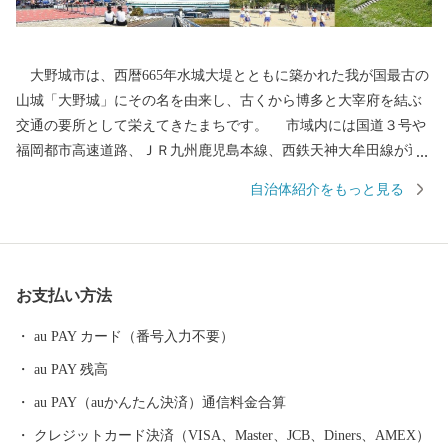
大野城市は、西暦665年水城大堤とともに築かれた我が国最古の
山城「大野城」にその名を由来し、古くから博多と大宰府を結ぶ
交通の要所として栄えてきたまちです。 市域内には国道３号や
福岡都市高速道路、ＪＲ九州鹿児島本線、西鉄天神大牟田線が通
り、九州自動車道太宰府ICや福岡空港にも近く、交通の便に恵ま
自治体紹介をもっと見る
れているとともに、東北部の四王寺山や乙金山、南部の牛頸山な
ど、貴重な緑も残っており、住みやすいまちとして、人口増加が
続いています。 今後も魅力あふれる住みよいまちづくりに取り
組んでまいります。 本市の歴史・施策・将来像にご理解をいた
お支払い方法
だき、ご協力ご支援いただきますようお願い申し上げます。
au PAY カード（番号入力不要）
au PAY 残高
au PAY（auかんたん決済）通信料金合算
クレジットカード決済（VISA、Master、JCB、Diners、AMEX）