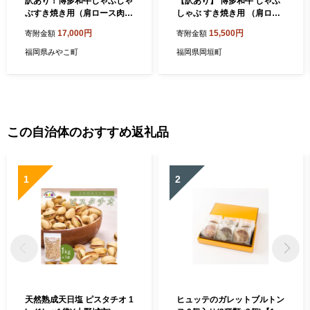
訳あり！博多和牛しゃぶしゃ
【訳あり】 博多和牛 しゃぶ
ぶすき焼き用（肩ロース肉・
しゃぶ すき焼き用 （肩ロー
肩バラ肉・モモ肉）700g 黒
ス肉 ・ 肩バラ肉 ・ モモ肉）
17,000円
15,500円
寄附金額
寄附金額
毛和牛 お取り寄せグルメ お
700g 黒毛和牛 和牛 牛肉 牛
取り寄せ 福岡 お土産 九州 福
お肉 肉 冷凍 福岡県 岡垣町
福岡県みやこ町
福岡県岡垣町
岡土産 取り寄せ グルメ 福岡
県
この自治体のおすすめ返礼品
1
2
天然熟成天日塩 ピスタチオ 1
ヒュッテのガレットブルトン