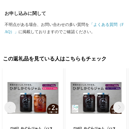
町ふるさと納税コールセンター 営業時間 ９：００～１７：３０
お申し込みに関して
（祝土日を除く） TEL：０１１－８０７－７１１１ Mail：higashik
agura_furusato@souplesse.jp ※１２月は土・日曜日も対応しており
不明点がある場合、お問い合わせの多い質問を
「よくある質問（F
ます
AQ）」
に掲載しておりますのでご確認ください。
この返礼品を見ている人はこちらもチェック
ひがしかぐらジャム 〈ハス
ひがしかぐらジャム 〈ハス