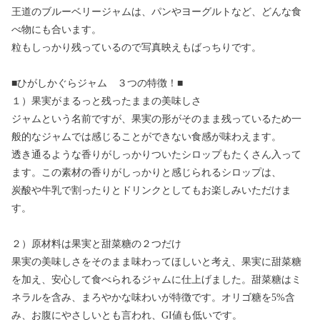
王道のブルーベリージャムは、パンやヨーグルトなど、どんな食
べ物にも合います。
粒もしっかり残っているので写真映えもばっちりです。
■ひがしかぐらジャム ３つの特徴！■
１）果実がまるっと残ったままの美味しさ
ジャムという名前ですが、果実の形がそのまま残っているため一
般的なジャムでは感じることができない食感が味わえます。
透き通るような香りがしっかりついたシロップもたくさん入って
ます。この素材の香りがしっかりと感じられるシロップは、
炭酸や牛乳で割ったりとドリンクとしてもお楽しみいただけま
す。
２）原材料は果実と甜菜糖の２つだけ
果実の美味しさをそのまま味わってほしいと考え、果実に甜菜糖
を加え、安心して食べられるジャムに仕上げました。甜菜糖はミ
ネラルを含み、まろやかな味わいが特徴です。オリゴ糖を5%含
み、お腹にやさしいとも言われ、GI値も低いです。