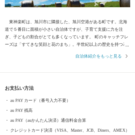
東神楽町は、旭川市に隣接した、旭川空港がある町です。北海
道で５番目に面積が小さい自治体ですが、子育て支援に力を注
ぎ、子どもの割合がとても多くなっています。 町のキャッチフレ
ーズは「すてきな笑顔と花のまち」。半世紀以上の歴史を持つ花
のまちづくりの住民活動は、まちの文化です。 大雪山からの雪解
自治体紹介をもっと見る
け水の恵みの、おいしいお米は自慢の一品。アスパラやトマトな
どの野菜も、とっても美味！！忠別川がもたらした肥沃な農地を
生かした、農業・畜産などが盛んです。 高品質な旭川家具の工房
もあります。 産業を守り育て、町民一人一人が健康で生き生き
お支払い方法
と暮らせる街づくりを実現するために、皆様からのご寄付を活用
させていただきます。 ◆各お問い合わせ先はこちら◆ １．受領証
au PAY カード（番号入力不要）
明書再発行・ワンストップ受付状況について 自動音声応答サービ
au PAY 残高
ス ０５０－３３５５－２１９７(全自治体共通) ※14桁の寄附受付
番号とお申込み時の電話番号下４桁が必要です ※休日・夜間も対
au PAY（auかんたん決済）通信料金合算
応しております ※住所・氏名に変更がある場合は、直接コールセ
クレジットカード決済（VISA、Master、JCB、Diners、AMEX）
ンターまでご連絡ください。 ２．お礼の品・配送について 東神楽