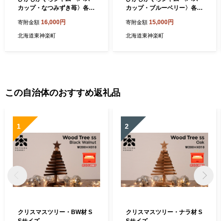
カップ・なつみずき苺〉各
カップ・ブルーベリー〉各
1・合計2個
1・合計2個
16,000円
15,000円
寄附金額
寄附金額
北海道東神楽町
北海道東神楽町
この自治体のおすすめ返礼品
1
2
クリスマスツリー・BW材 S
クリスマスツリー・ナラ材 S
Sサイズ
Sサイズ