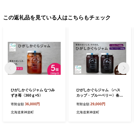
この返礼品を見ている人はこちらもチェック
ひがしかぐらジャム なつみ
ひがしかぐらジャム 〈ハス
ずき苺〈360ｇ×5〉
カップ・ブルーベリー〉各
2・合計4個
36,000円
29,000円
寄附金額
寄附金額
北海道東神楽町
北海道東神楽町