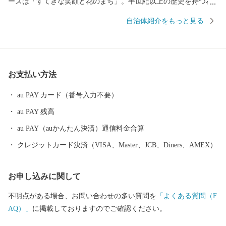
ーズは「すてきな笑顔と花のまち」。半世紀以上の歴史を持つ花
のまちづくりの住民活動は、まちの文化です。 大雪山からの雪解
自治体紹介をもっと見る
け水の恵みの、おいしいお米は自慢の一品。アスパラやトマトな
どの野菜も、とっても美味！！忠別川がもたらした肥沃な農地を
生かした、農業・畜産などが盛んです。 高品質な旭川家具の工房
もあります。 産業を守り育て、町民一人一人が健康で生き生き
お支払い方法
と暮らせる街づくりを実現するために、皆様からのご寄付を活用
させていただきます。 ◆各お問い合わせ先はこちら◆ １．受領証
au PAY カード（番号入力不要）
明書再発行・ワンストップ受付状況について 自動音声応答サービ
au PAY 残高
ス ０５０－３３５５－２１９７(全自治体共通) ※14桁の寄附受付
番号とお申込み時の電話番号下４桁が必要です ※休日・夜間も対
au PAY（auかんたん決済）通信料金合算
応しております ※住所・氏名に変更がある場合は、直接コールセ
クレジットカード決済（VISA、Master、JCB、Diners、AMEX）
ンターまでご連絡ください。 ２．お礼の品・配送について 東神楽
町ふるさと納税コールセンター 営業時間 ９：００～１７：３０
お申し込みに関して
（祝土日を除く） TEL：０１１－８０７－７１１１ Mail：higashik
agura_furusato@souplesse.jp ※１２月は土・日曜日も対応しており
不明点がある場合、お問い合わせの多い質問を
「よくある質問（F
ます
AQ）」
に掲載しておりますのでご確認ください。