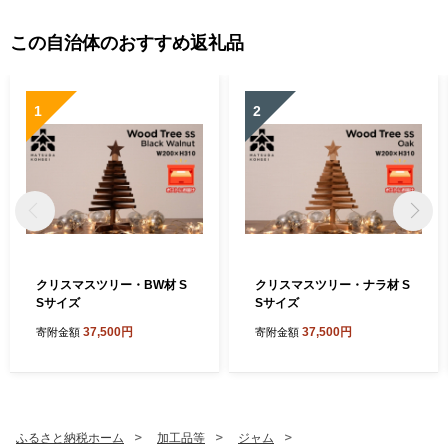
この自治体のおすすめ返礼品
1
2
クリスマスツリー・BW材 S
クリスマスツリー・ナラ材 S
Sサイズ
Sサイズ
37,500円
37,500円
寄附金額
寄附金額
ふるさと納税ホーム
加工品等
ジャム